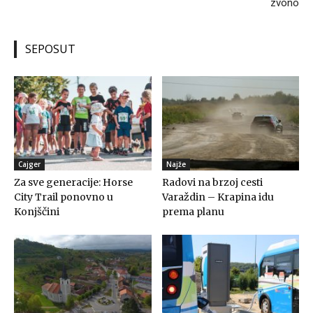
zvono
SEPOSUT
Cajger
Najže
Za sve generacije: Horse
Radovi na brzoj cesti
City Trail ponovno u
Varaždin – Krapina idu
Konjščini
prema planu