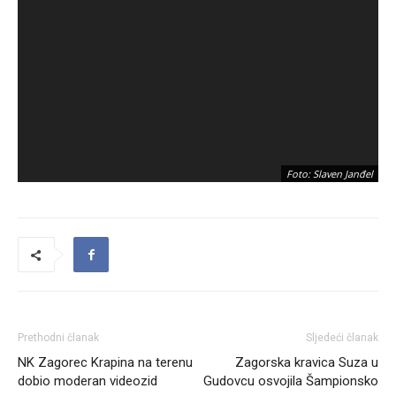
Foto: Slaven Janđel
Prethodni članak
Sljedeći članak
NK Zagorec Krapina na terenu
Zagorska kravica Suza u
dobio moderan videozid
Gudovcu osvojila Šampionsko