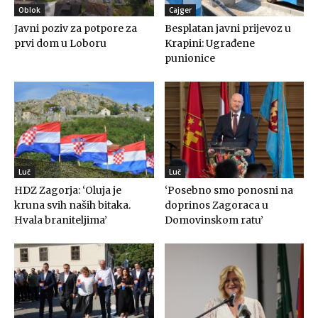
Oblok
Cajger
Javni poziv za potpore za
Besplatan javni prijevoz u
prvi dom u Loboru
Krapini: Ugrađene
punionice
Luč
Luč
HDZ Zagorja: ‘Oluja je
‘Posebno smo ponosni na
kruna svih naših bitaka.
doprinos Zagoraca u
Hvala braniteljima’
Domovinskom ratu’