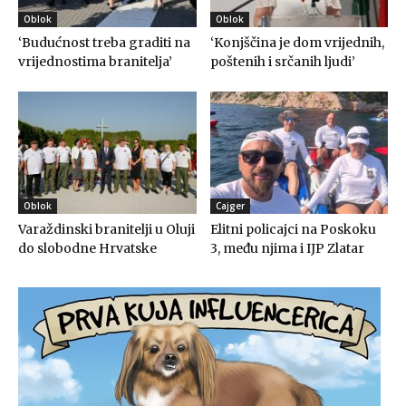
Oblok
Oblok
‘Budućnost treba graditi na
‘Konjščina je dom vrijednih,
vrijednostima branitelja’
poštenih i srčanih ljudi’
Oblok
Cajger
Varaždinski branitelji u Oluji
Elitni policajci na Poskoku
do slobodne Hrvatske
3, među njima i IJP Zlatar