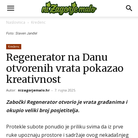
Naslovnica
Kredenc
Foto: Slaven Janđel
Kredenc
Regenerator na Danu
otvorenih vrata pokazao
kreativnost
Autor:
nizagorjemalo.hr
-
7. rujna 2025.
Zabočki Regenerator otvorio je vrata građanima i
okupio veliki broj posjetitelja.
Protekle subote ponudio je priliku svima da iz prve
ruke upoznaju prostore i sadržaje ovog nekadašnjeg