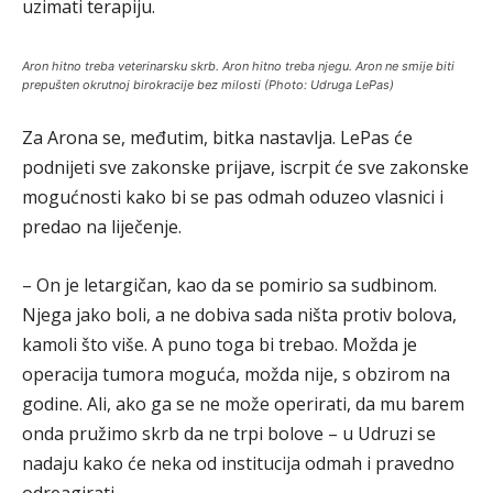
uzimati terapiju.
Aron hitno treba veterinarsku skrb. Aron hitno treba njegu. Aron ne smije biti
prepušten okrutnoj birokracije bez milosti (Photo: Udruga LePas)
Za Arona se, međutim, bitka nastavlja. LePas će
podnijeti sve zakonske prijave, iscrpit će sve zakonske
mogućnosti kako bi se pas odmah oduzeo vlasnici i
predao na liječenje.
– On je letargičan, kao da se pomirio sa sudbinom.
Njega jako boli, a ne dobiva sada ništa protiv bolova,
kamoli što više. A puno toga bi trebao. Možda je
operacija tumora moguća, možda nije, s obzirom na
godine. Ali, ako ga se ne može operirati, da mu barem
onda pružimo skrb da ne trpi bolove – u Udruzi se
nadaju kako će neka od institucija odmah i pravedno
odreagirati.