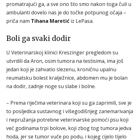
promatrajući ga, a sve ono što smo nakon toga čuli u
ambulanti dovelo nas je do točke potpunog očaja –
priča nam
Tihana Maretić
iz LePasa.
Boli ga svaki dodir
U Veterinarskoj klinici Kreszinger pregledom su
utvrdili da Aron, osim tumora na testisima, ima još
jedan koji je zahvatio slezenu, kroničnu upalnu
reumatsku bolest kralježnice, abdomen mu je bolan
na dodir, zadnje noge su slabe i bolne.
– Prema riječima veterinara koji su ga zaprimili, sve je
to posljedica sustavnog i višegodišnjeg zanemarivanja
i nepružanja potrebne veterinarske pomoći psu koji
već godinama trpi bolove, koji zbog tog tumora jedva
hoda, jer se tumor vuče po podu, i kojeg cijelo tijelo