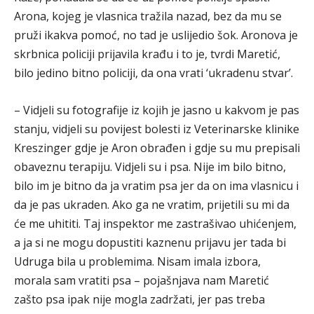
Arona, kojeg je vlasnica tražila nazad, bez da mu se
pruži ikakva pomoć, no tad je uslijedio šok. Aronova je
skrbnica policiji prijavila krađu i to je, tvrdi Maretić,
bilo jedino bitno policiji, da ona vrati ‘ukradenu stvar’.
– Vidjeli su fotografije iz kojih je jasno u kakvom je pas
stanju, vidjeli su povijest bolesti iz Veterinarske klinike
Kreszinger gdje je Aron obrađen i gdje su mu prepisali
obaveznu terapiju. Vidjeli su i psa. Nije im bilo bitno,
bilo im je bitno da ja vratim psa jer da on ima vlasnicu i
da je pas ukraden. Ako ga ne vratim, prijetili su mi da
će me uhititi. Taj inspektor me zastrašivao uhićenjem,
a ja si ne mogu dopustiti kaznenu prijavu jer tada bi
Udruga bila u problemima. Nisam imala izbora,
morala sam vratiti psa – pojašnjava nam Maretić
zašto psa ipak nije mogla zadržati, jer pas treba