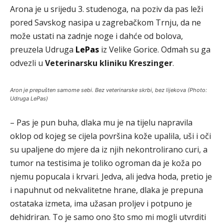
Arona je u srijedu 3. studenoga, na poziv da pas leži
pored Savskog nasipa u zagrebačkom Trnju, da ne
može ustati na zadnje noge i dahće od bolova,
preuzela Udruga
LePas
iz Velike Gorice. Odmah su ga
odvezli u
Veterinarsku kliniku Kreszinger
.
Aron je prepušten samome sebi. Bez veterinarske skrbi, bez lijekova (Photo:
Udruga LePas)
– Pas je pun buha, dlaka mu je na tijelu napravila
oklop od kojeg se cijela površina kože upalila, uši i oči
su upaljene do mjere da iz njih nekontrolirano curi, a
tumor na testisima je toliko ogroman da je koža po
njemu popucala i krvari. Jedva, ali jedva hoda, pretio je
i napuhnut od nekvalitetne hrane, dlaka je prepuna
ostataka izmeta, ima užasan proljev i potpuno je
dehidriran. To je samo ono što smo mi mogli utvrditi