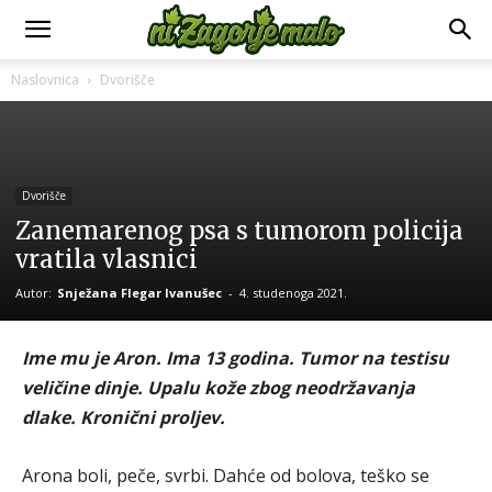
Naslovnica
Dvorišče
Dvorišče
Zanemarenog psa s tumorom policija
vratila vlasnici
Autor:
Snježana Flegar Ivanušec
-
4. studenoga 2021.
Ime mu je Aron. Ima 13 godina. Tumor na testisu
veličine dinje. Upalu kože zbog neodržavanja
dlake. Kronični proljev.
Arona boli, peče, svrbi. Dahće od bolova, teško se