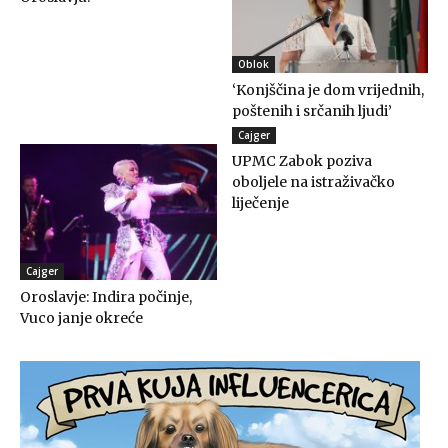
Oblok
‘Konjščina je dom vrijednih,
poštenih i srčanih ljudi’
Cajger
UPMC Zabok poziva
oboljele na istraživačko
liječenje
Cajger
Oroslavje: Indira počinje,
Vuco janje okreće