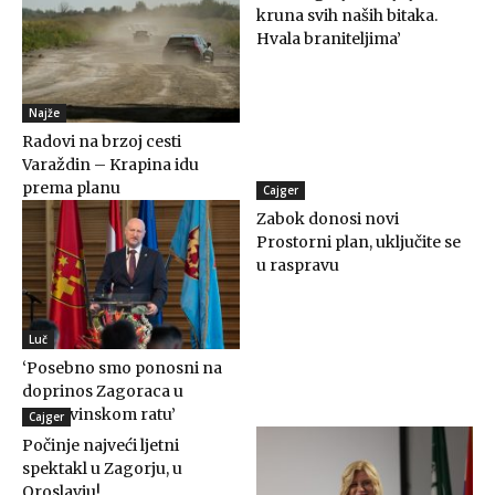
kruna svih naših bitaka.
Hvala braniteljima’
Najže
Radovi na brzoj cesti
Varaždin – Krapina idu
prema planu
Cajger
Zabok donosi novi
Prostorni plan, uključite se
u raspravu
Luč
‘Posebno smo ponosni na
doprinos Zagoraca u
Domovinskom ratu’
Cajger
Počinje najveći ljetni
spektakl u Zagorju, u
Oroslavju!