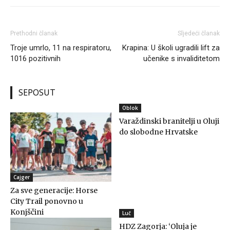
Prethodni članak
Sljedeći članak
Troje umrlo, 11 na respiratoru,
Krapina: U školi ugradili lift za
1016 pozitivnih
učenike s invaliditetom
SEPOSUT
Oblok
Varaždinski branitelji u Oluji
do slobodne Hrvatske
Cajger
Za sve generacije: Horse
City Trail ponovno u
Konjščini
Luč
HDZ Zagorja: ‘Oluja je