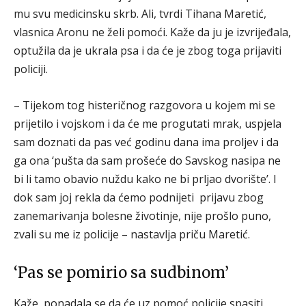
mu svu medicinsku skrb. Ali, tvrdi Tihana Maretić,
vlasnica Aronu ne želi pomoći. Kaže da ju je izvrijeđala,
optužila da je ukrala psa i da će je zbog toga prijaviti
policiji.
– Tijekom tog histeričnog razgovora u kojem mi se
prijetilo i vojskom i da će me progutati mrak, uspjela
sam doznati da pas već godinu dana ima proljev i da
ga ona ‘pušta da sam prošeće do Savskog nasipa ne
bi li tamo obavio nuždu kako ne bi prljao dvorište’. I
dok sam joj rekla da ćemo podnijeti prijavu zbog
zanemarivanja bolesne životinje, nije prošlo puno,
zvali su me iz policije – nastavlja priču Maretić.
‘Pas se pomirio sa sudbinom’
Kaže, ponadala se da će uz pomoć policije spasiti