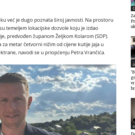
C
Za
u već je dugo poznata široj javnosti. Na prostoru
Pr
uk
su temeljem lokacijske dozvole koju je izdao
ije, predvođen županom Željkom Kolarom (SDP).
a metar četvorni nižim od cijene kutije jaja u
lektrane, navodi se u priopćenju Petra Vrančića.
O
‘B
gr
v
br
O
Da