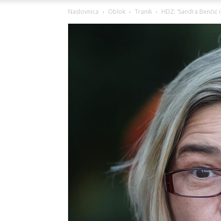
Naslovnica
Oblok
Tranik
HDZ: ‘Sandra Benčić 