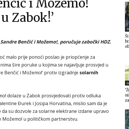
enčić i Možemo!
 u Zabok!’
O
Ši
Sandre Benčić i Možemo!, poručuje zabočki HDZ.
br
ob
oć malo prije ponoći poslao je priopćenje za
ima šire poruke u kojima se najavljuje prosvjed u
dre Benčić i Možemo!’ protiv izgradnje
solarnih
L
‘Ž
o! dolaze u Zabok prosvjedovati protiv odluka
n
za
lentine Đurek i Josipa Horvatina, mislio sam da je
e da su dozvole za solarne elektrane izdane upravo
je Možemo! u političkom partnerstvu.