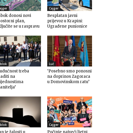
ajger
Cajger
bok donosi novi
Besplatan javni
ostorni plan,
prijevoz u Krapini:
ljučite se u raspravu
Ugrađene punionice
blok
Luč
udućnost treba
‘Posebno smo ponosni
aditi na
na doprinos Zagoraca
rijednostima
u Domovinskom ratu’
anitelja’
blok
Cajger
n je žalosti u
Počinje najveći ljetni