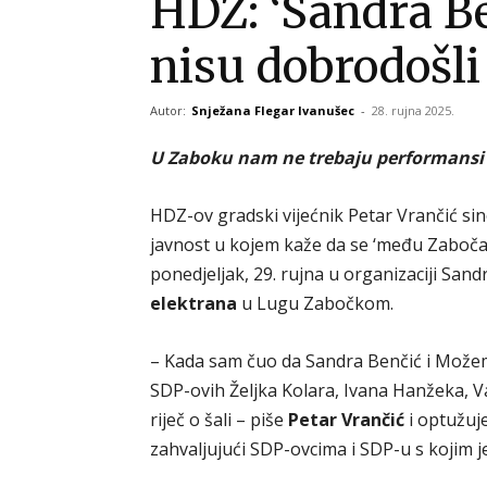
HDZ: ‘Sandra B
nisu dobrodošli
Autor:
Snježana Flegar Ivanušec
-
28. rujna 2025.
U Zaboku nam ne trebaju performansi 
HDZ-ov gradski vijećnik Petar Vrančić sin
javnost u kojem kaže da se ‘među Zabočan
ponedjeljak, 29. rujna u organizaciji San
elektrana
u Lugu Zabočkom.
– Kada sam čuo da Sandra Benčić i Možem
SDP-ovih Željka Kolara, Ivana Hanžeka, Va
riječ o šali – piše
Petar Vrančić
i optužuj
zahvaljujući SDP-ovcima i SDP-u s kojim 