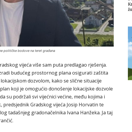
K
žu
ne političke bodove na teret građana
radskog vijeća više sam puta predlagao rješenja.
 izradi budućeg prostornog plana osigurati zaštita
lokacijskom dozvolom, kako se slične situacije
i plan koji je omogućio donošenje lokacijske dozvole
da su podržali svi vijećnici većine, među kojima i
 predsjednik Gradskog vijeća Josip Horvatin te
edlog tadašnjeg gradonačelnika Ivana Hanžeka. Ja taj
ančić.