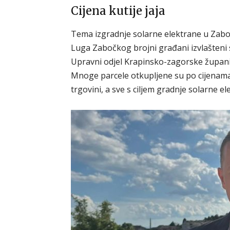
Cijena kutije jaja
Tema izgradnje solarne elektrane u Zabok
Luga Zabočkog brojni građani izvlašteni 
Upravni odjel Krapinsko-zagorske župan
Mnoge parcele otkupljene su po cijenama z
trgovini, a sve s ciljem gradnje solarne e