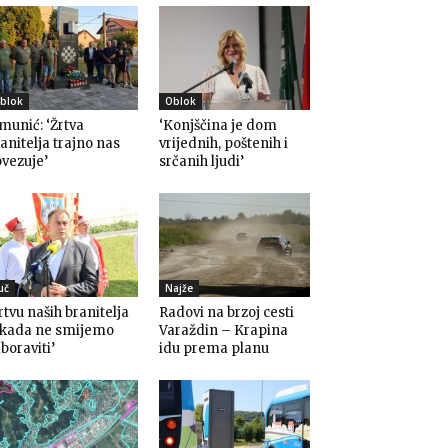
blok
Oblok
munić: ‘Žrtva
‘Konjščina je dom
anitelja trajno nas
vrijednih, poštenih i
vezuje’
srčanih ljudi’
uč
Najže
rtvu naših branitelja
Radovi na brzoj cesti
ikada ne smijemo
Varaždin – Krapina
boraviti’
idu prema planu