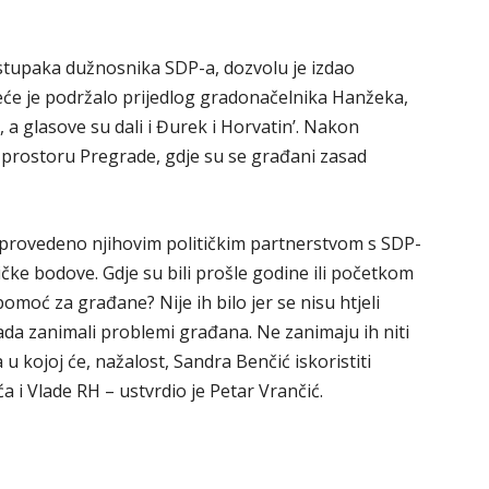
 postupaka dužnosnika SDP-a, dozvolu je izdao
eće je podržalo prijedlog gradonačelnika Hanžeka,
a glasove su dali i Đurek i Horvatin’. Nakon
 prostoru Pregrade, gdje su se građani zasad
 provedeno njihovim političkim partnerstvom s SDP-
ičke bodove. Gdje su bili prošle godine ili početkom
omoć za građane? Nije ih bilo jer se nisu htjeli
 tada zanimali problemi građana. Ne zanimaju ih niti
 u kojoj će, nažalost, Sandra Benčić iskoristiti
ića i Vlade RH – ustvrdio je Petar Vrančić.