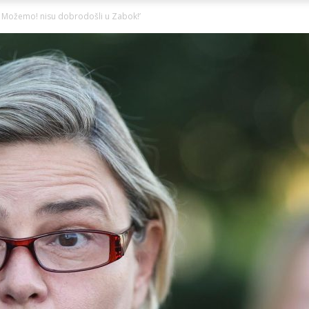
Ni
i Možemo! nisu dobrodošli u Zabok!’
Zagorje
malo