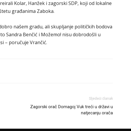
eirali Kolar, Hanžek i zagorski SDP, koji od lokalne
štetu građanima Zaboka.
dobro našem gradu, ali skupljanje političkih bodova
to Sandra Benčić i Možemo! nisu dobrodošli u
i – poručuje Vrančić.
Sljedeći članak
Zagorski orač Domagoj Vuk treći u državi u
natjecanju orača