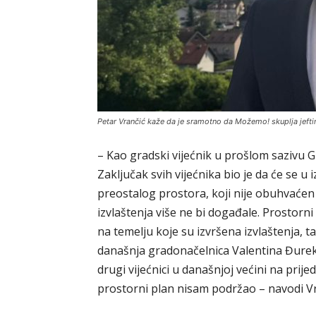
Petar Vrančić kaže da je sramotno da Možemo! skuplja jefti
– Kao gradski vijećnik u prošlom sazivu G
Zaključak svih vijećnika bio je da će se u
preostalog prostora, koji nije obuhvaćen 
izvlaštenja više ne bi događale. Prostorn
na temelju koje su izvršena izvlaštenja, ta
današnja gradonačelnica Valentina Đurek,
drugi vijećnici u današnjoj većini na prij
prostorni plan nisam podržao – navodi Vr