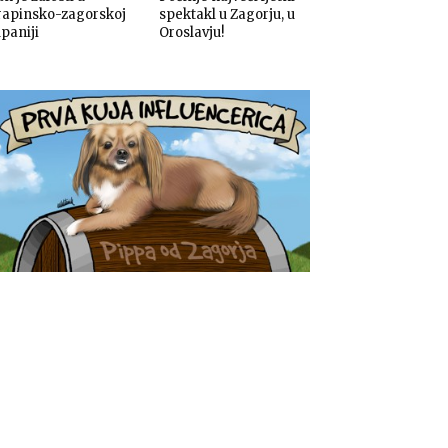
rapinsko-zagorskoj
spektakl u Zagorju, u
paniji
Oroslavju!