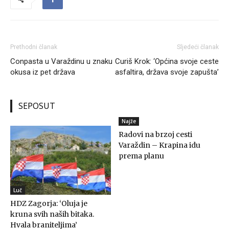
Prethodni članak
Sljedeći članak
Conpasta u Varaždinu u znaku
Curiš Krok: ‘Općina svoje ceste
okusa iz pet država
asfaltira, država svoje zapušta’
SEPOSUT
Najže
Radovi na brzoj cesti
Varaždin – Krapina idu
prema planu
Luč
HDZ Zagorja: ‘Oluja je
kruna svih naših bitaka.
Hvala braniteljima’