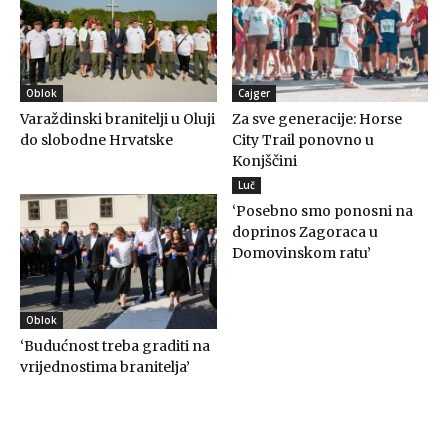
Oblok
Cajger
Varaždinski branitelji u Oluji
Za sve generacije: Horse
do slobodne Hrvatske
City Trail ponovno u
Konjščini
Luč
‘Posebno smo ponosni na
doprinos Zagoraca u
Domovinskom ratu’
Oblok
‘Budućnost treba graditi na
vrijednostima branitelja’