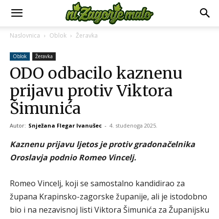
Naslovnica
Oblok
Žeravka
Oblok
Žeravka
ODO odbacilo kaznenu
prijavu protiv Viktora
Šimunića
Autor:
Snježana Flegar Ivanušec
-
4. studenoga 2025.
Kaznenu prijavu ljetos je protiv gradonačelnika
Oroslavja podnio Romeo Vincelj.
Romeo Vincelj, koji se samostalno kandidirao za
župana Krapinsko-zagorske županije, ali je istodobno
bio i na nezavisnoj listi Viktora Šimunića za Županijsku