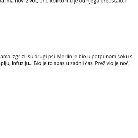
sada ima novi život, ono koliko mu je od njega preostalo. I
grama izgrizli su drugi psi. Merlin je bio u potpunom šoku s
, infuziju… Bio je to spas u zadnji čas. Preživio je noć,