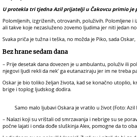
U protekla tri tjedna Azil prijatelji u Čakovcu primio je
Polomljenih, izgriženih, otrovanih, poluživih. Polomljene i i
ali takve koje nezasluženo zovemo ljudima jer niti jedan n
Svaka priča je tužna i teška, no možda je Piko, sada Oskar,
Bez hrane sedam dana
– Prije desetak dana dovezen je u ambulantu, poluživ ili p
njegovi ljudi rekli da nek’ ga eutanaziraju jer im ne treba 
Oskar je bio toliko željan života, kad se konačno utoplio, k
brige i toplog ljudskog dodira.
Samo malo ljubavi Oskara je vratilo u život (Foto: Azil 
– Nalazi koji su vrištali od smrzavanja i nebrige su se pora
počne lajati i onda dođe sluškinja Alex, pomogne da to oba