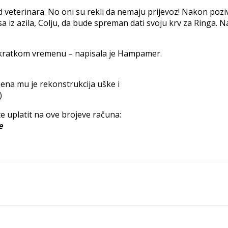
eterinara. No oni su rekli da nemaju prijevoz! Nakon poziva
 psa iz azila, Colju, da bude spreman dati svoju krv za Ringa.
ko kratkom vremenu – napisala je Hampamer.
jena mu je rekonstrukcija uške i
)
ete uplatit na ove brojeve računa:
e