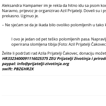
Aleksandra Hampamer im je rekla da hitno idu sa psom kod v
Naravno, prijevoz je organizirao Azil Prijatelji. Doveli su i
prekasno. Uginuo je.
– Ne sjećam se da je ikada bilo ovoliko polomljenih u ta
I ovo je jedan od pet teško polomljenih pasa. Napravl
operirana slomljena tibija (Foto: Azil Prijatelji Čakovec
Želite li podržati rad Azila Prijatelji Čakovec, donaciju mož
HR3323400091116025375 ZEU Prijatelji životinja i prirod
paypal: info@prijatelji-zivotinja.org
swift: PBZGHR2X
Share