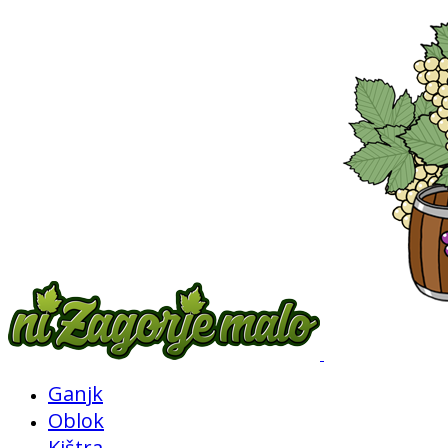
Ganjk
Oblok
Kištra