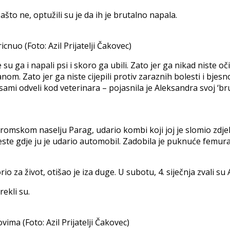
ašto ne, optužili su je da ih je brutalno napala.
icnuo (Foto: Azil Prijatelji Čakovec)
ga i napali psi i skoro ga ubili. Zato jer ga nikad niste očis
 Zato jer ga niste cijepili protiv zaraznih bolesti i bjesnoće
ami odveli kod veterinara – pojasnila je Aleksandra svoj ‘bru
omskom naselju Parag, udario kombi koji joj je slomio zdjelicu.
ceste gdje ju je udario automobil. Zadobila je puknuće femura
o za život, otišao je iza duge. U subotu, 4. siječnja zvali su 
rekli su.
vima (Foto: Azil Prijatelji Čakovec)