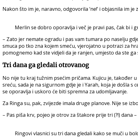
Nakon što im je, naravno, odgovorila ‘ne!’ i objasnila im je z
Merlin se dobro oporavlja i več je pravi pas, čak bi i gr
– Zato jer nemate ogradu i pas vam tumara po naselju gdje su 
smuca po tko zna kojem smeću, vjerojatno u potrazi za hranom.
pomognemo kad ste vidjeli da je ranjen, umjesto da ste ga s
Tri dana ga gledali otrovanog
No nije tu kraj tužnim psećim pričama. Kujicu je, također u r
sreću, sada je na sigurnom gdje je i Yarah, koja je došla s 
se oporavlja i uskoro će biti spremna za udomljavanje.
Za Ringa su, pak, zvijezde imala druge planove. Nije se izbori
– Pas piša krv, pojeo je otrov za štakore prije tri (?!) dana – 
Ringovi vlasnici su tri dana gledali kako se muči u bolo