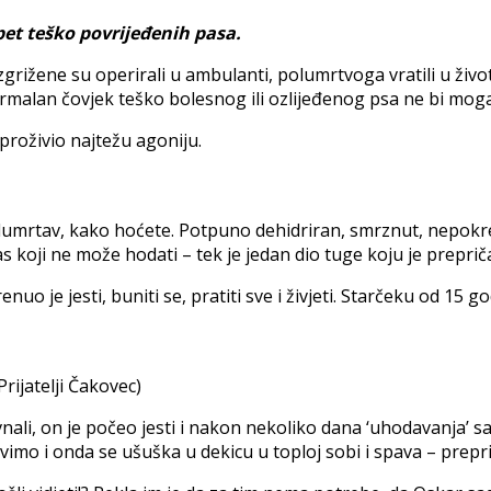
 pet teško povrijeđenih pasa.
zgrižene su operirali u ambulanti, polumrtvoga vratili u život,
ormalan čovjek teško bolesnog ili ozlijeđenog psa ne bi moga
 proživio najtežu agoniju.
olumrtav, kako hoćete. Potpuno dehidriran, smrznut, nepokret
pas koji ne može hodati – tek je jedan dio tuge koju je prepri
renuo je jesti, buniti se, pratiti sve i živjeti. Starčeku od 
Prijatelji Čakovec)
vnali, on je počeo jesti i nakon nekoliko dana ‘uhodavanja’ s
vimo i onda se ušuška u dekicu u toploj sobi i spava – prepr