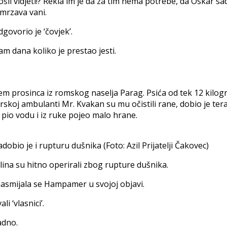
ga došli vidjeti!? Rekla im je da za tim nema potrebe, da Oskar 
 smrzava vani.
govorio je ‘čovjek’.
dam dana koliko je prestao jesti.
krajem prosinca iz romskog naselja Parag. Psića od tek 12 kilo
j ambulanti Mr. Kvakan su mu očistili rane, dobio je terapiju
 pio vodu i iz ruke pojeo malo hrane.
dobio je i rupturu dušnika (Foto: Azil Prijatelji Čakovec)
ina su hitno operirali zbog rupture dušnika.
 nasmijala se Hampamer u svojoj objavi.
i ‘vlasnici’.
adno.