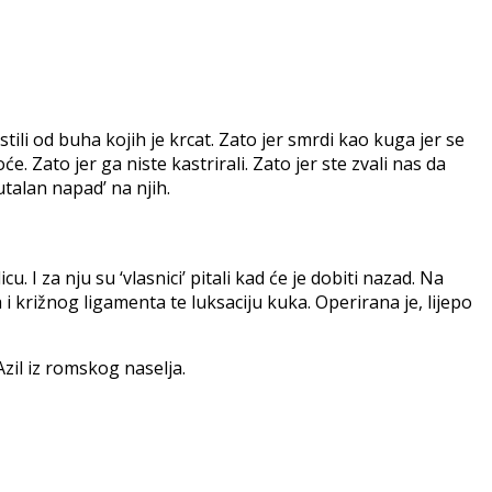
tili od buha kojih je krcat. Zato jer smrdi kao kuga jer se
. Zato jer ga niste kastrirali. Zato jer ste zvali nas da
talan napad’ na njih.
 I za nju su ‘vlasnici’ pitali kad će je dobiti nazad. Na
 i križnog ligamenta te luksaciju kuka. Operirana je, lijepo
Azil iz romskog naselja.