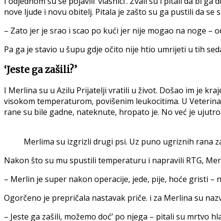
I odjednom su se pojavili ‘vlasnici’. Zvali su i pitali da bi 
nove ljude i novu obitelj. Pitala je zašto su ga pustili da se
– Zato jer je srao i scao po kući jer nije mogao na noge – od
Pa ga je stavio u šupu gdje očito nije htio umrijeti u tih se
‘Jeste ga zašili?’
I Merlina su u Azilu Prijatelji vratili u život. Došao im je 
visokom temperaturom, povišenim leukocitima. U Veterinarsko
rane su bile gadne, nateknute, hropato je. No već je ujutro
Merlima su izgrizli drugi psi. Uz puno ugriznih rana za
Nakon što su mu spustili temperaturu i napravili RTG, Merl
– Merlin je super nakon operacije, jede, pije, hoće gristi –
Ogorčeno je prepričala nastavak priče. i za Merlina su nazval
– Jeste ga zašili, možemo doć’ po njega – pitali su mrtvo hl