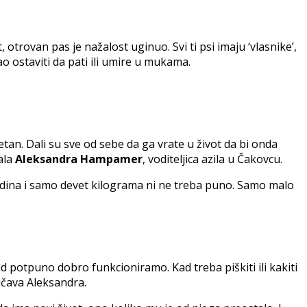
 otrovan pas je nažalost uginuo. Svi ti psi imaju ‘vlasnike’,
o ostaviti da pati ili umire u mukama.
an. Dali su sve od sebe da ga vrate u život da bi onda
čala
Aleksandra Hampamer
, voditeljica azila u Čakovcu.
15 godina i samo devet kilograma ni ne treba puno. Samo malo
ad potpuno dobro funkcioniramo. Kad treba piškiti ili kakiti
ičava Aleksandra.