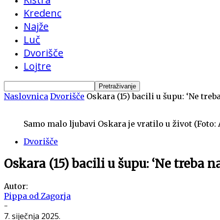
Kredenc
Najže
Luč
Dvorišče
Lojtre
Naslovnica
Dvorišče
Oskara (15) bacili u šupu: ‘Ne treb
Samo malo ljubavi Oskara je vratilo u život (Foto: 
Dvorišče
Oskara (15) bacili u šupu: ‘Ne treba 
Autor:
Pippa od Zagorja
-
7. siječnja 2025.