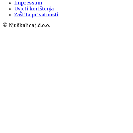
Impressum
Uvjeti korištenja
Zaštita privatnosti
© Njuškalica j.d.o.o.