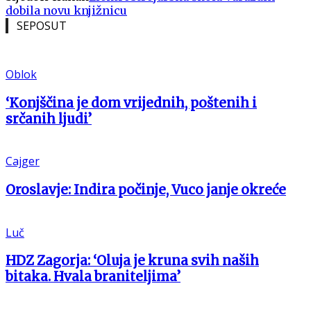
dobila novu knjižnicu
SEPOSUT
Oblok
‘Konjščina je dom vrijednih, poštenih i
srčanih ljudi’
Cajger
Oroslavje: Indira počinje, Vuco janje okreće
Luč
HDZ Zagorja: ‘Oluja je kruna svih naših
bitaka. Hvala braniteljima’