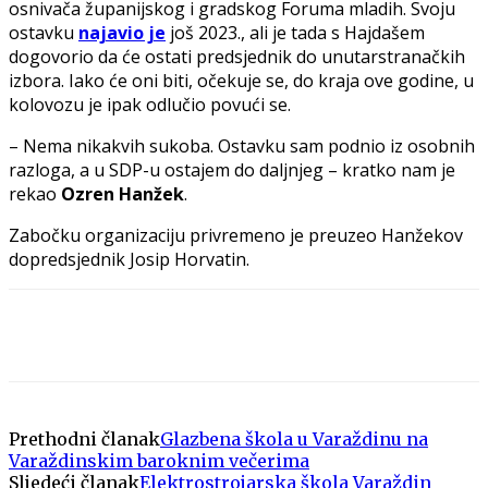
osnivača županijskog i gradskog Foruma mladih. Svoju
ostavku
najavio je
još 2023., ali je tada s Hajdašem
dogovorio da će ostati predsjednik do unutarstranačkih
izbora. Iako će oni biti, očekuje se, do kraja ove godine, u
kolovozu je ipak odlučio povući se.
– Nema nikakvih sukoba. Ostavku sam podnio iz osobnih
razloga, a u SDP-u ostajem do daljnjeg – kratko nam je
rekao
Ozren Hanžek
.
Zabočku organizaciju privremeno je preuzeo Hanžekov
dopredsjednik Josip Horvatin.
Prethodni članak
Glazbena škola u Varaždinu na
Varaždinskim baroknim večerima
Sljedeći članak
Elektrostrojarska škola Varaždin