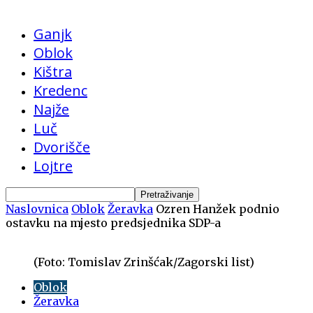
Ganjk
Oblok
Kištra
Kredenc
Najže
Luč
Dvorišče
Lojtre
Naslovnica
Oblok
Žeravka
Ozren Hanžek podnio
ostavku na mjesto predsjednika SDP-a
(Foto: Tomislav Zrinšćak/Zagorski list)
Oblok
Žeravka