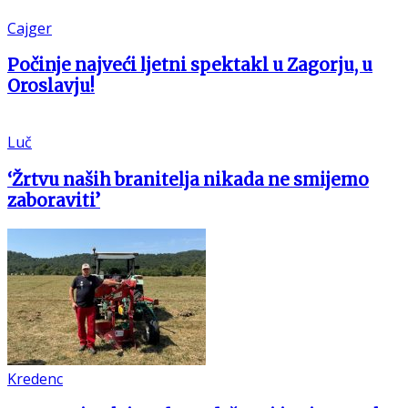
Cajger
Počinje najveći ljetni spektakl u Zagorju, u
Oroslavju!
Luč
‘Žrtvu naših branitelja nikada ne smijemo
zaboraviti’
Kredenc