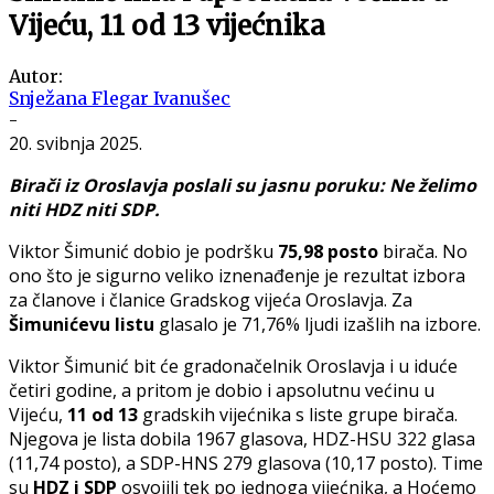
Vijeću, 11 od 13 vijećnika
Autor:
Snježana Flegar Ivanušec
-
20. svibnja 2025.
Birači iz Oroslavja poslali su jasnu poruku: Ne želimo
niti HDZ niti SDP.
Viktor Šimunić dobio je podršku
75,98 posto
birača. No
ono što je sigurno veliko iznenađenje je rezultat izbora
za članove i članice Gradskog vijeća Oroslavja. Za
Šimunićevu listu
glasalo je 71,76% ljudi izašlih na izbore.
Viktor Šimunić bit će gradonačelnik Oroslavja i u iduće
četiri godine, a pritom je dobio i apsolutnu većinu u
Vijeću,
11 od 13
gradskih vijećnika s liste grupe birača.
Njegova je lista dobila 1967 glasova, HDZ-HSU 322 glasa
(11,74 posto), a SDP-HNS 279 glasova (10,17 posto). Time
su
HDZ i SDP
osvojili tek po jednoga vijećnika, a Hoćemo