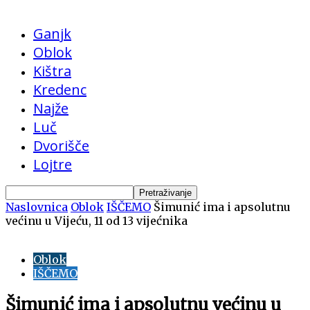
Ganjk
Oblok
Kištra
Kredenc
Najže
Luč
Dvorišče
Lojtre
Naslovnica
Oblok
IŠČEMO
Šimunić ima i apsolutnu
većinu u Vijeću, 11 od 13 vijećnika
Oblok
IŠČEMO
Šimunić ima i apsolutnu većinu u