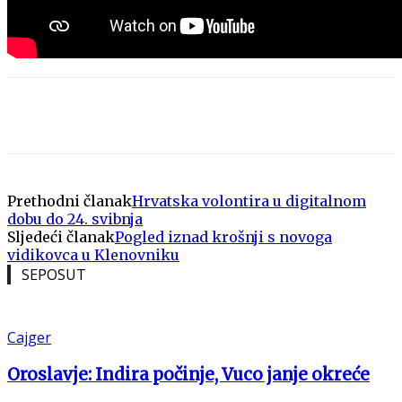
Prethodni članak
Hrvatska volontira u digitalnom
dobu do 24. svibnja
Sljedeći članak
Pogled iznad krošnji s novoga
vidikovca u Klenovniku
SEPOSUT
Cajger
Oroslavje: Indira počinje, Vuco janje okreće