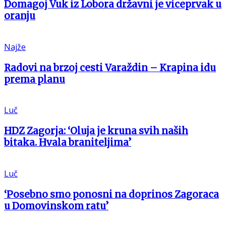
Domagoj Vuk iz Lobora državni je viceprvak u
oranju
Najže
Radovi na brzoj cesti Varaždin – Krapina idu
prema planu
Luč
HDZ Zagorja: ‘Oluja je kruna svih naših
bitaka. Hvala braniteljima’
Luč
‘Posebno smo ponosni na doprinos Zagoraca
u Domovinskom ratu’