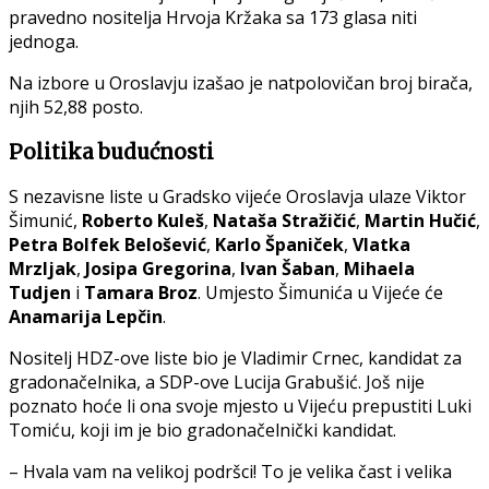
pravedno nositelja Hrvoja Kržaka sa 173 glasa niti
jednoga.
Na izbore u Oroslavju izašao je natpolovičan broj birača,
njih 52,88 posto.
Politika budućnosti
S nezavisne liste u Gradsko vijeće Oroslavja ulaze Viktor
Šimunić,
Roberto Kuleš
,
Nataša Stražičić
,
Martin Hučić
,
Petra Bolfek Belošević
,
Karlo Španiček
,
Vlatka
Mrzljak
,
Josipa Gregorina
,
Ivan Šaban
,
Mihaela
Tudjen
i
Tamara Broz
. Umjesto Šimunića u Vijeće će
Anamarija Lepčin
.
Nositelj HDZ-ove liste bio je Vladimir Crnec, kandidat za
gradonačelnika, a SDP-ove Lucija Grabušić. Još nije
poznato hoće li ona svoje mjesto u Vijeću prepustiti Luki
Tomiću, koji im je bio gradonačelnički kandidat.
– Hvala vam na velikoj podršci! To je velika čast i velika