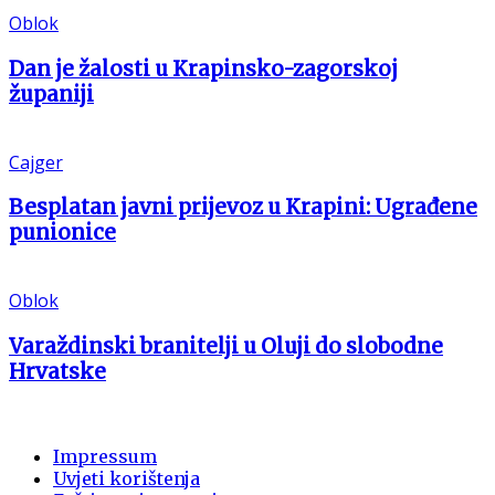
Oblok
Dan je žalosti u Krapinsko-zagorskoj
županiji
Cajger
Besplatan javni prijevoz u Krapini: Ugrađene
punionice
Oblok
Varaždinski branitelji u Oluji do slobodne
Hrvatske
Impressum
Uvjeti korištenja