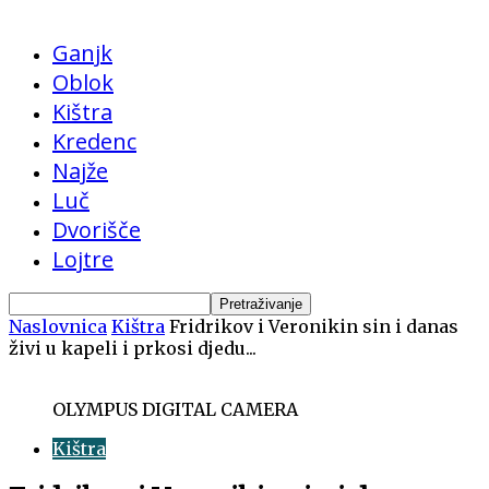
Ganjk
Oblok
Kištra
Kredenc
Najže
Luč
Dvorišče
Lojtre
Naslovnica
Kištra
Fridrikov i Veronikin sin i danas
živi u kapeli i prkosi djedu...
OLYMPUS DIGITAL CAMERA
Kištra