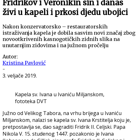
Fridrikov i Veronikin sin i danas
živi u kapeli i prkosi djedu ubojici
Nakon konzervatorsko – restauratorskih
istraživanja kapela je dobila sasvim novi značaj zbog
novootkrivenih kasnogotičkih zidnih slika na
unutarnjim zidovima i na južnom pročelju
Autor:
Kristina Pavlović
-
3. veljače 2019.
Kapela sv. Ivana u Ivaniću Miljanskom,
fototeka DVT
Južno od Velikog Tabora, na vrhu brijega u Ivaniću
Miljanskom, nalazi se kapela sv. Ivana Krstitelja koju je,
pretpostavlja se, dao sagraditi Fridrik II. Celjski. Papa
Nikola V. 15. studenog 1447. pozakonio je Ivana