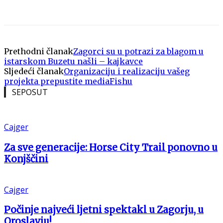
Prethodni članak
Zagorci su u potrazi za blagom u
istarskom Buzetu našli – kajkavce
Sljedeći članak
Organizaciju i realizaciju vašeg
projekta prepustite mediaFishu
SEPOSUT
Cajger
Za sve generacije: Horse City Trail ponovno u
Konjščini
Cajger
Počinje najveći ljetni spektakl u Zagorju, u
Oroslavju!