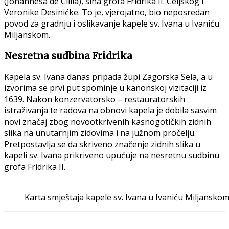
(Johannesa de Cillia), sina grofa Fridrika II. Celjskog i
Veronike Desinićke. To je, vjerojatno, bio neposredan
povod za gradnju i oslikavanje kapele sv. Ivana u Ivaniću
Miljanskom.
Nesretna sudbina Fridrika
Kapela sv. Ivana danas pripada župi Zagorska Sela, a u
izvorima se prvi put spominje u kanonskoj vizitaciji iz
1639. Nakon konzervatorsko – restauratorskih
istraživanja te radova na obnovi kapela je dobila sasvim
novi značaj zbog novootkrivenih kasnogotičkih zidnih
slika na unutarnjim zidovima i na južnom pročelju.
Pretpostavlja se da skriveno značenje zidnih slika u
kapeli sv. Ivana prikriveno upućuje na nesretnu sudbinu
grofa Fridrika II.
Karta smještaja kapele sv. Ivana u Ivaniću Miljansko