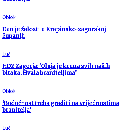
Oblok
Dan je žalosti u Krapinsko-zagorskoj
županiji
Luč
HDZ Zagorja: ‘Oluja je kruna svih naših
bitaka. Hvala braniteljima’
Oblok
‘Budućnost treba graditi na vrijednostima
branitelja’
Luč