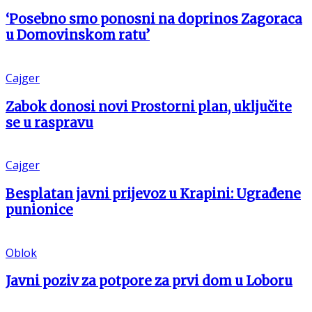
‘Posebno smo ponosni na doprinos Zagoraca
u Domovinskom ratu’
Cajger
Zabok donosi novi Prostorni plan, uključite
se u raspravu
Cajger
Besplatan javni prijevoz u Krapini: Ugrađene
punionice
Oblok
Javni poziv za potpore za prvi dom u Loboru