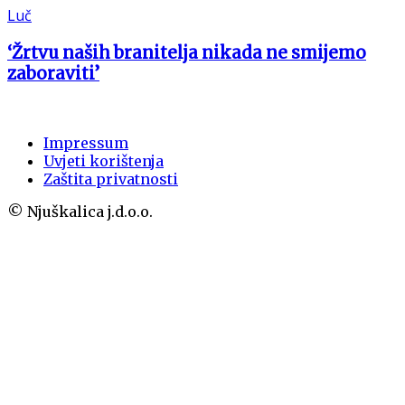
Luč
‘Žrtvu naših branitelja nikada ne smijemo
zaboraviti’
Impressum
Uvjeti korištenja
Zaštita privatnosti
© Njuškalica j.d.o.o.