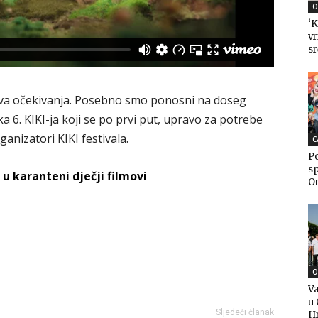
O
‘K
vr
sr
 sva očekivanja. Posebno smo ponosni na doseg
ka 6. KIKI-ja koji se po prvi put, upravo za potrebe
anizatori KIKI festivala.
C
Po
sp
i u karanteni dječji filmovi
Or
O
Va
u 
Sljedeći članak
H