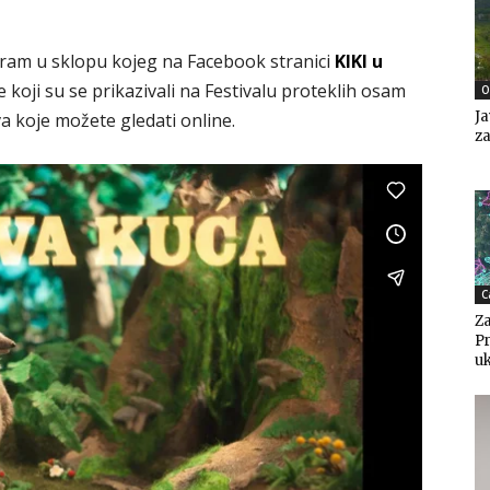
ogram u sklopu kojeg na Facebook stranici
KIKI u
 koji su se prikazivali na Festivalu proteklih osam
O
Ja
va koje možete gledati online.
za
C
Za
Pr
uk