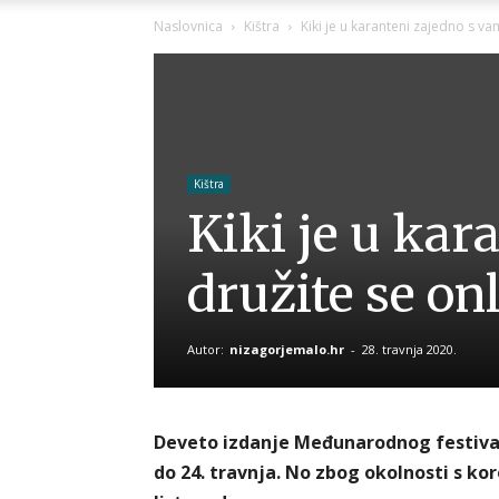
Naslovnica
Kištra
Kiki je u karanteni zajedno s va
Kištra
Kiki je u kar
družite se on
Autor:
nizagorjemalo.hr
-
28. travnja 2020.
Deveto izdanje Međunarodnog festivala
do 24. travnja. No zbog okolnosti s kor