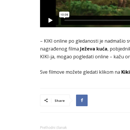
– KIKI online po gledanosti je nadmašio
nagrađenog filma
Ježeva kuća
, pobjedni
KIKI-ja, mogao pogledati online – kažu org
Sve filmove možete gledati klikom na
Kik
Share
Prethodni članak