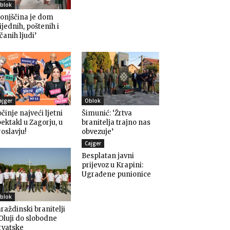
blok
onjščina je dom
ijednih, poštenih i
čanih ljudi’
ajger
Oblok
činje najveći ljetni
Šimunić: ‘Žrtva
ektakl u Zagorju, u
branitelja trajno nas
oslavju!
obvezuje’
Cajger
Besplatan javni
prijevoz u Krapini:
Ugrađene punionice
blok
raždinski branitelji
Oluji do slobodne
rvatske