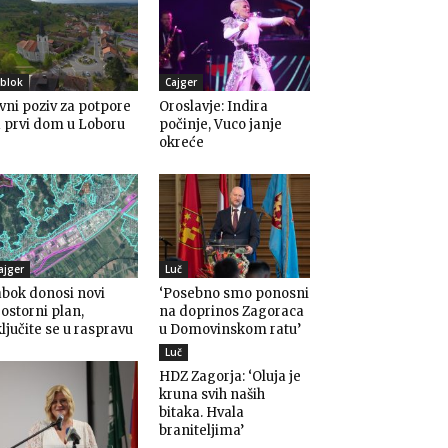
blok
Cajger
vni poziv za potpore
Oroslavje: Indira
 prvi dom u Loboru
počinje, Vuco janje
okreće
ajger
Luč
bok donosi novi
‘Posebno smo ponosni
ostorni plan,
na doprinos Zagoraca
ljučite se u raspravu
u Domovinskom ratu’
Luč
HDZ Zagorja: ‘Oluja je
kruna svih naših
bitaka. Hvala
braniteljima’