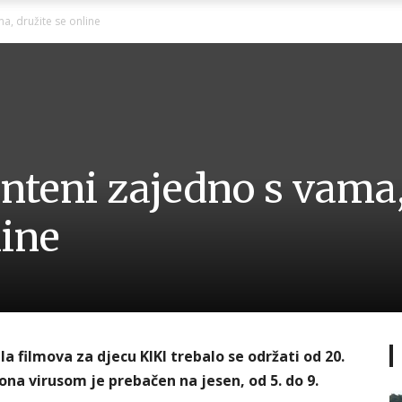
Ni
ma, družite se online
Zagorje
anteni zajedno s vama
line
malo
 filmova za djecu KIKI trebalo se održati od 20.
ona virusom je prebačen na jesen, od 5. do 9.