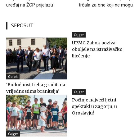
uređaj na ŽCP prijelazu
trčala za one koji ne mogu
SEPOSUT
Cajger
UPMC Zabok poziva
oboljele na istraživačko
liječenje
Oblok
‘Budućnost treba graditi na
vrijednostima branitelja’
Cajger
Počinje najveći ljetni
spektakl u Zagorju, u
Oroslavju!
Cajger