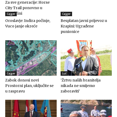
Za sve generacije: Horse
City Trail ponovno u
Konjščini
Cajger
Cajger
Oroslavje: Indira počinje,
Besplatan javni prijevoz u
Vuco janje okreće
Krapini: Ugrađene
punionice
Cajger
Luč
Zabok donosi novi
‘Žrtvu naših branitelja
Prostorni plan, uključite se
nikada ne smijemo
u raspravu
zaboraviti’