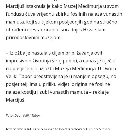
Marcijuš istaknula je kako Muzej Međimurja u svom
fundusu čuva vrijednu zbirku fosilnih nalaza vunastih
mamuta, koji su tijekom posljednjih godina stručno
obrađeni i restaurirani u suradnji s Hrvatskim
prirodoslovnim muzejom.
– Izložba je nastala s ciljem približavanja ovih
impresivnih životinja široj publici, a danas je riječ o
najposjećenijoj izložbi Muzeja Međimurja. U Dvoru
Veliki Tabor predstavljena je u manjem opsegu, no
posjetitelji imaju priliku vidjeti originalne fosilne
nalaze kostiju i zubi vunastih mamuta – rekla je
Marcijuš.
Foto: Dvor Veliki Tabor
Ravnatelj Muzeja Hrvatskog zagorja Jurica Sabol