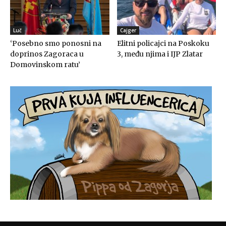
Luč
Cajger
‘Posebno smo ponosni na
Elitni policajci na Poskoku
doprinos Zagoraca u
3, među njima i IJP Zlatar
Domovinskom ratu’