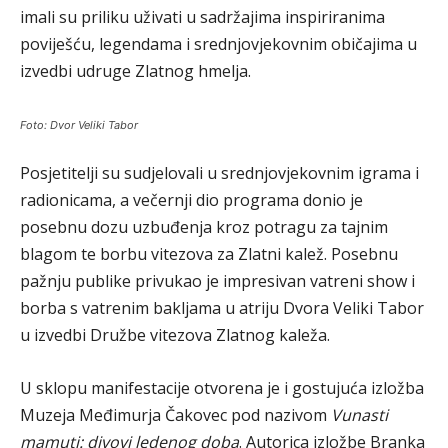
imali su priliku uživati u sadržajima inspiriranima
poviješću, legendama i srednjovjekovnim običajima u
izvedbi udruge Zlatnog hmelja.
Foto: Dvor Veliki Tabor
Posjetitelji su sudjelovali u srednjovjekovnim igrama i
radionicama, a večernji dio programa donio je
posebnu dozu uzbuđenja kroz potragu za tajnim
blagom te borbu vitezova za Zlatni kalež. Posebnu
pažnju publike privukao je impresivan vatreni show i
borba s vatrenim bakljama u atriju Dvora Veliki Tabor
u izvedbi Družbe vitezova Zlatnog kaleža.
U sklopu manifestacije otvorena je i gostujuća izložba
Muzeja Međimurja Čakovec pod nazivom
Vunasti
mamuti: divovi ledenog doba
. Autorica izložbe Branka