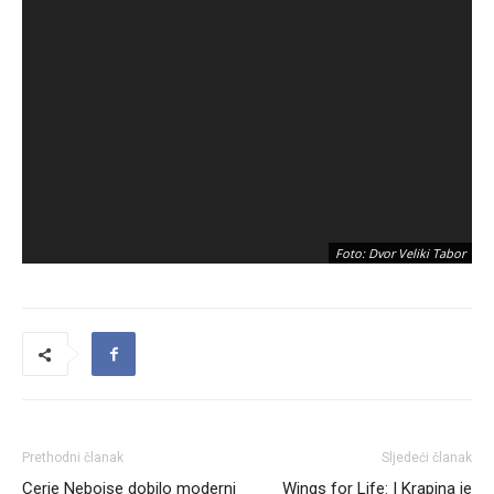
Foto: Dvor Veliki Tabor
Prethodni članak
Sljedeći članak
Cerje Nebojse dobilo moderni
Wings for Life: I Krapina je