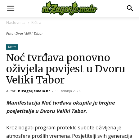
Naslovnica
Kištra
Foto: Dvor Veliki Tabor
Kištra
Noć tvrđava ponovno
oživjela povijest u Dvoru
Veliki Tabor
Autor:
nizagorjemalo.hr
-
11. svibnja 2026.
Manifestacija Noć tvrđava okupila je brojne
posjetitelje u Dvoru Veliki Tabor.
Kroz bogati program protekle subote oživljena je
atmosfera prošlih vremena. Posjetitelji svih generacija