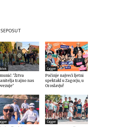
SEPOSUT
blok
Cajger
munić: ‘Žrtva
Počinje najveći ljetni
anitelja trajno nas
spektakl u Zagorju, u
vezuje’
Oroslavju!
ajger
Cajger