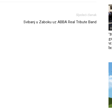
Sljedeći članak
Svibanj u Zaboku uz ABBA Real Tribute Band
O
‘B
gr
v
br