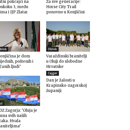
itni policajci na
Za sve generacije:
oskoku 3, među
Horse City Trail
ima i IJP Zlatar
ponovno u Konjščini
blok
Oblok
onjščina je dom
Varaždinski branitelji
ijednih, poštenih i
u Oluji do slobodne
čanih ljudi’
Hrvatske
Cajger
Dan je žalosti u
Krapinsko-zagorskoj
županiji
uč
Z Zagorja: ‘Oluja je
una svih naših
taka. Hvala
aniteljima’