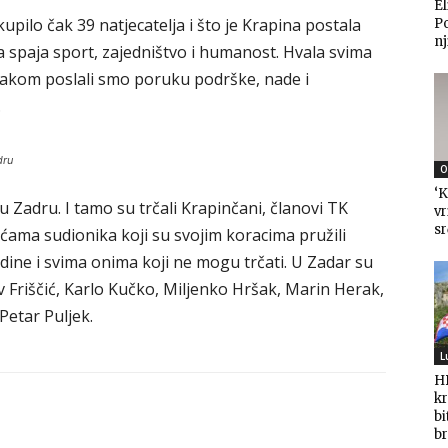
El
pilo čak 39 natjecatelja i što je Krapina postala
P
nj
a spaja sport, zajedništvo i humanost. Hvala svima
korakom poslali smo poruku podrške, nade i
.
dru
O
‘K
u Zadru. I tamo su trčali Krapinčani, članovi TK
vr
sr
ućama sudionika koji su svojim koracima pružili
dine i svima onima koji ne mogu trčati. U Zadar su
 Friščić, Karlo Kučko, Miljenko Hršak, Marin Herak,
 Petar Puljek.
L
HD
kr
bi
br