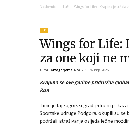
Naslovnica
Luč
Wings for Life: I Krapina je trčala
Luč
Wings for Life: 
za one koji ne
Autor:
nizagorjemalo.hr
-
11. svibnja 2026.
Krapina se ove godine pridružila globa
Run.
Time je taj zagorski grad jednom pokazao
Sportske udruge Podgora, okupili su se b
podržali istraživanja ozljeda leđne moždi