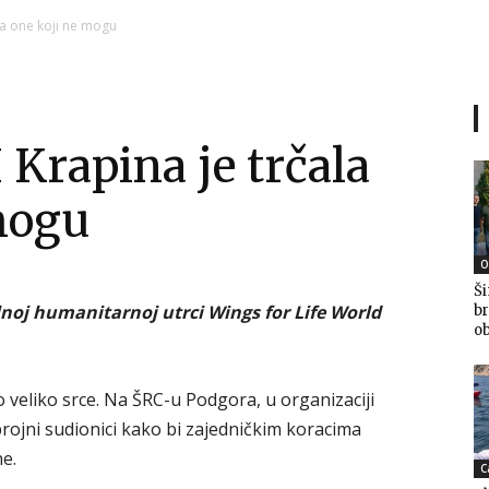
Ni
 za one koji ne mogu
I Krapina je trčala
Zagorje
 mogu
O
Ši
malo
lnoj humanitarnoj utrci Wings for Life World
br
ob
 veliko srce. Na ŠRC-u Podgora, u organizaciji
rojni sudionici kako bi zajedničkim koracima
ne.
C