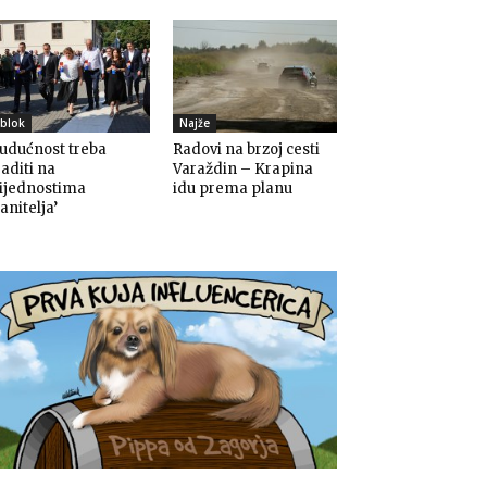
blok
Najže
udućnost treba
Radovi na brzoj cesti
aditi na
Varaždin – Krapina
rijednostima
idu prema planu
anitelja’