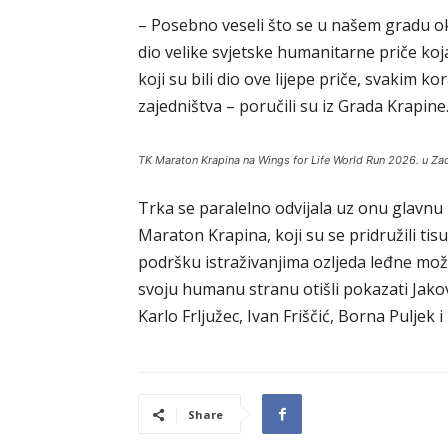
– Posebno veseli što se u našem gradu oku
dio velike svjetske humanitarne priče koj
koji su bili dio ove lijepe priče, svakim 
zajedništva – poručili su iz Grada Krapine
TK Maraton Krapina na Wings for Life World Run 2026. u Za
Trka se paralelno odvijala uz onu glavnu 
Maraton Krapina, koji su se pridružili tis
podršku istraživanjima ozljeda leđne mož
svoju humanu stranu otišli pokazati Jakov
Karlo Frljužec, Ivan Friščić, Borna Puljek i
Share