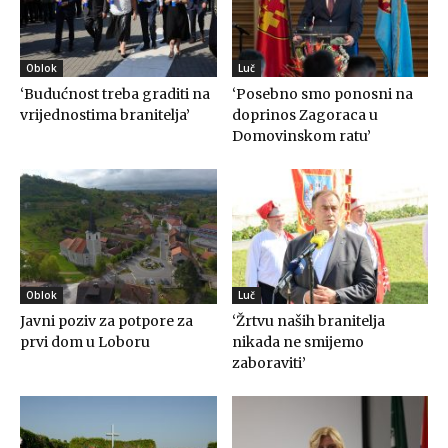
Oblok
Luč
‘Budućnost treba graditi na
‘Posebno smo ponosni na
vrijednostima branitelja’
doprinos Zagoraca u
Domovinskom ratu’
Oblok
Luč
Javni poziv za potpore za
‘Žrtvu naših branitelja
prvi dom u Loboru
nikada ne smijemo
zaboraviti’