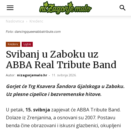
Naslovnica
Kredenc
Foto: dancingqueenabbatribute.com
Kredenc
Lojtre
Svibanj u Zaboku uz
ABBA Real Tribute Band
Autor:
nizagorjemalo.hr
-
11. svibnja 2026.
Gorjet će Trg Ksavera Šandora Gjalskoga u Zaboku.
Uz plesne cipelice i bezvremenske hitove.
U petak,
15. svibnja
zapjevat će ABBA Tribute Band.
Dolaze iz Zrenjanina, a osnovani su 2007. Postavu
benda čine obrazovani i iskusni glazbenici, okupljeni