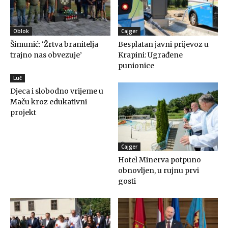
Oblok
Cajger
Šimunić: ‘Žrtva branitelja
Besplatan javni prijevoz u
trajno nas obvezuje’
Krapini: Ugrađene
punionice
Luč
Djeca i slobodno vrijeme u
Maču kroz edukativni
projekt
Cajger
Hotel Minerva potpuno
obnovljen, u rujnu prvi
gosti