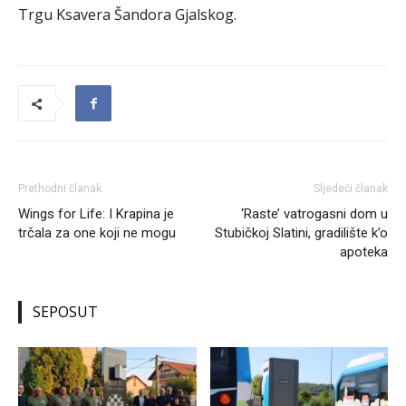
Trgu Ksavera Šandora Gjalskog.
Prethodni članak
Sljedeći članak
Wings for Life: I Krapina je
‘Raste’ vatrogasni dom u
trčala za one koji ne mogu
Stubičkoj Slatini, gradilište k’o
apoteka
SEPOSUT