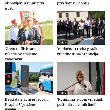
obnovljen, u rujnu prvi
prvi dom u Loboru
gosti
Luč
Oblok
‘Žrtvu naših branitelja
‘Budućnost treba graditi na
nikada ne smijemo
vrijednostima branitelja’
zaboraviti’
Cajger
Oblok
Besplatan javni prijevoz u
‘Konjščina je dom vrijednih,
Krapini: Ugrađene
poštenih i srčanih ljudi’
punionice