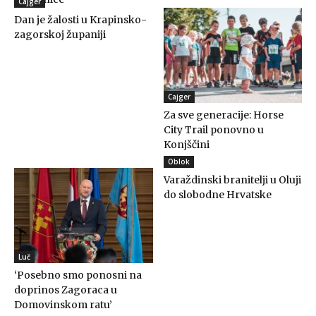
Cajger
Dan je žalosti u Krapinsko-
zagorskoj županiji
Cajger
Za sve generacije: Horse
City Trail ponovno u
Konjščini
Oblok
Varaždinski branitelji u Oluji
do slobodne Hrvatske
Luč
‘Posebno smo ponosni na
doprinos Zagoraca u
Domovinskom ratu’