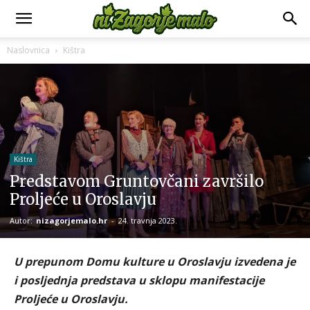
Naslovnica
Kištra
Kištra
Predstavom Gruntovčani završilo
Proljeće u Oroslavju
Autor:
nizagorjemalo.hr
-
24. travnja 2023.
U prepunom Domu kulture u Oroslavju izvedena je
i posljednja predstava u sklopu manifestacije
Proljeće u Oroslavju.