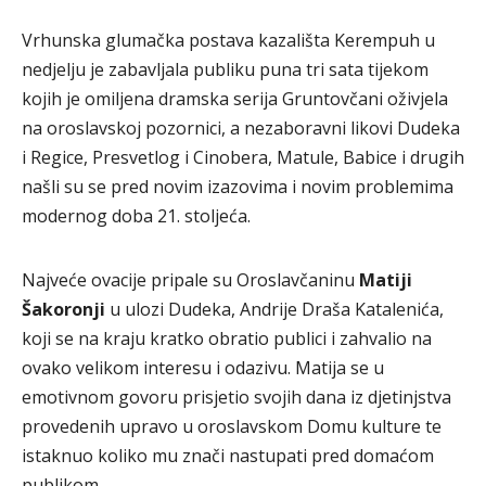
Vrhunska glumačka postava kazališta Kerempuh u
nedjelju je zabavljala publiku puna tri sata tijekom
kojih je omiljena dramska serija Gruntovčani oživjela
na oroslavskoj pozornici, a nezaboravni likovi Dudeka
i Regice, Presvetlog i Cinobera, Matule, Babice i drugih
našli su se pred novim izazovima i novim problemima
modernog doba 21. stoljeća.
Najveće ovacije pripale su Oroslavčaninu
Matiji
Šakoronji
u ulozi Dudeka, Andrije Draša Katalenića,
koji se na kraju kratko obratio publici i zahvalio na
ovako velikom interesu i odazivu. Matija se u
emotivnom govoru prisjetio svojih dana iz djetinjstva
provedenih upravo u oroslavskom Domu kulture te
istaknuo koliko mu znači nastupati pred domaćom
publikom.