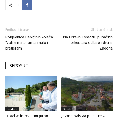
Prethodni članak
Sljedeći članak
Pobjednica Babičinih kolača:
Na Državnu smotru puhačkih
‘Volim miris ruma, malo i
orkestara odlaze i dva iz
pretjeram’
Zagorja
SEPOSUT
Kredenc
Oblok
Hotel Minerva potpuno
Javni poziv za potpore za