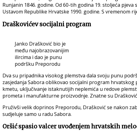
Runjanin 1846. godine. Od 60-tih godina 19. stoljeća pjeva
Ustavom Republike Hrvatske 1990. godine. S vremenom ri
Draškovićev socijalni program
Janko Drašković bio je
među najobrazovanijim
ilircima i dao je punu
podršku Preporodu
Dva su pripadnika visokog plemstva dala svoju punu podrš
zasjedanja Sabora oblikovao socijalni program hrvatskog p
kmetu, uključivanje istaknutijih neplemića u redove plemstv
prometa i manufakturne proizvodnje. Znatne su Drašković
Pruživši velik doprinos Preporodu, Drašković se nakon zabr
sudjeluje samo u radu Sabora.
Oršić spasio valcer uvođenjem hrvatskih melo