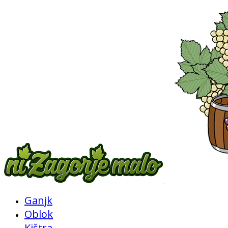
Ganjk
Oblok
Kištra