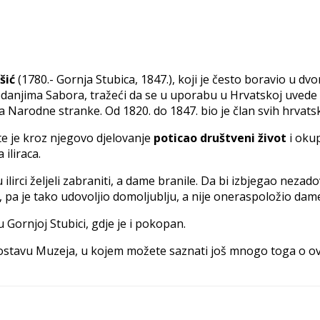
šić
(1780.- Gornja Stubica, 1847.), koji je često boravio u d
edanjima Sabora, tražeći da se u uporabu u Hrvatskoj uvede
a Narodne stranke. Od 1820. do 1847. bio je član svih hrvats
e je kroz njegovo djelovanje
poticao društveni život
i okup
 iliraca.
u ilirci željeli zabraniti, a dame branile. Da bi izbjegao neza
, pa je tako udovoljio domoljublju, a nije oneraspoložio dam
 Gornjoj Stubici, gdje je i pokopan.
postavu Muzeja, u kojem možete saznati još mnogo toga o o