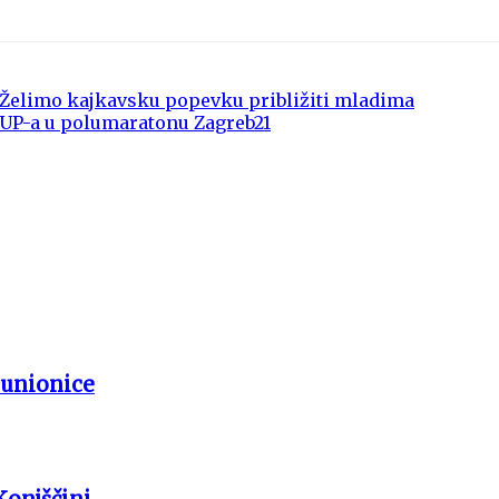
: Želimo kajkavsku popevku približiti mladima
MUP-a u polumaratonu Zagreb21
punionice