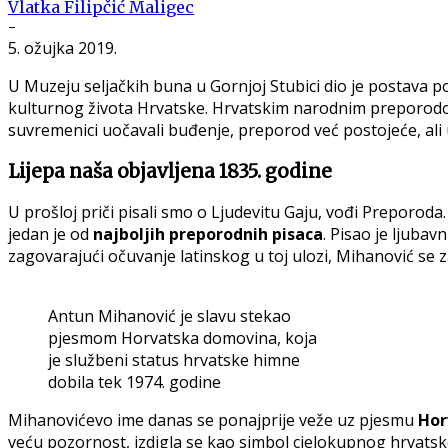
Vlatka Filipčić Maligec
-
5. ožujka 2019.
U Muzeju seljačkih buna u Gornjoj Stubici dio je postava
kulturnog života Hrvatske. Hrvatskim narodnim preporodom
suvremenici uočavali buđenje, preporod već postojeće, ali 
Lijepa naša objavljena 1835. godine
U prošloj priči pisali smo o Ljudevitu Gaju, vođi Preporoda
jedan je od
najboljih preporodnih pisaca
. Pisao je ljuba
zagovarajući očuvanje latinskog u toj ulozi, Mihanović se z
Antun Mihanović je slavu stekao
pjesmom Horvatska domovina, koja
je službeni status hrvatske himne
dobila tek 1974. godine
Mihanovićevo ime danas se ponajprije veže uz pjesmu
Hor
veću pozornost, izdigla se kao simbol cjelokupnog hrvatsk