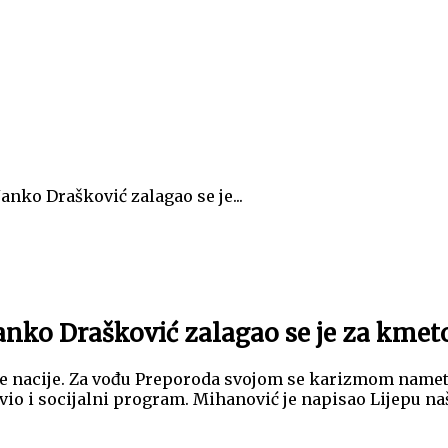
Janko Drašković zalagao se je...
 Janko Drašković zalagao se je za kme
ke nacije. Za vođu Preporoda svojom se karizmom nametnu
avio i socijalni program. Mihanović je napisao Lijepu na