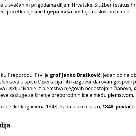
 se u svečanim prigodama diljem Hrvatske. Službeni status hr
ječi početka pjesme
Lijepa naša
postaju naslovom himne.
ku Preporodu. Prvi je
grof Janko Drašković
, jedan od najo
lemstva u spisu Disertacija iliti razgovor darovan gospodi 
a i isključivanje iz plemstva njegovih nedostojnih članova,
eve zasluge za širenje preporodnih ideja među plemstvom.
ane ilirskog imena 1843., kada ulazi u krizu,
1848. povlači
i
dija