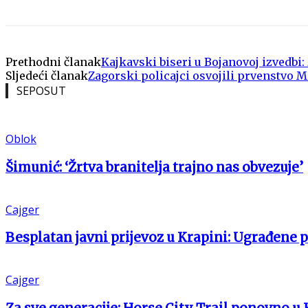
Prethodni članak
Kajkavski biseri u Bojanovoj izvedbi
Sljedeći članak
Zagorski policajci osvojili prvenstvo 
SEPOSUT
Oblok
Šimunić: ‘Žrtva branitelja trajno nas obvezuje’
Cajger
Besplatan javni prijevoz u Krapini: Ugrađene 
Cajger