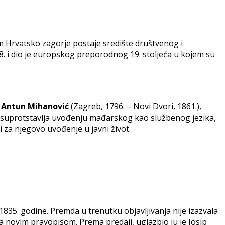
 Hrvatsko zagorje postaje središte društvenog i
. i dio je europskog preporodnog 19. stoljeća u kojem su
e
Antun Mihanović
(Zagreb, 1796. – Novi Dvori, 1861.),
o suprotstavlja uvođenju mađarskog kao službenog jezika,
 za njegovo uvođenje u javni život.
 1835. godine. Premda u trenutku objavljivanja nije izazvala
a novim pravopisom. Prema predaji, uglazbio ju je Josip