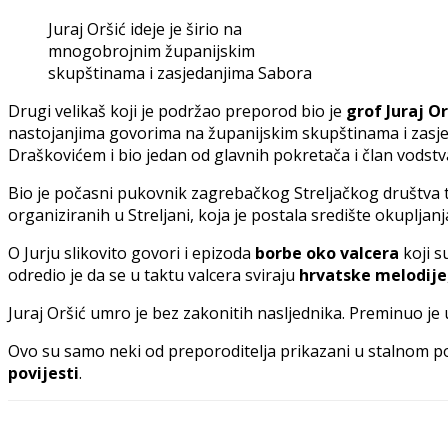
Juraj Oršić ideje je širio na
mnogobrojnim županijskim
skupštinama i zasjedanjima Sabora
Drugi velikaš koji je podržao preporod bio je
grof Juraj Or
nastojanjima govorima na županijskim skupštinama i zasj
Draškovićem i bio jedan od glavnih pokretača i član vodstv
Bio je počasni pukovnik zagrebačkog Streljačkog društva t
organiziranih u Streljani, koja je postala središte okupljanja
O Jurju slikovito govori i epizoda
borbe oko valcera
koji s
odredio je da se u taktu valcera sviraju
hrvatske melodije
Juraj Oršić umro je bez zakonitih nasljednika. Preminuo je u
Ovo su samo neki od preporoditelja prikazani u stalnom 
povijesti
.
Share