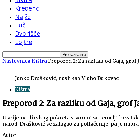
Kredenc
Najže
Luč
Dvorišče
Lojtre
Naslovnica
Kištra
Preporod 2: Za razliku od Gaja, grof 
Janko Drašković, naslikao Vlaho Bukovac
Kištra
Preporod 2: Za razliku od Gaja, grof
U vrijeme Ilirskog pokreta stvoreni su temelji hrvats
narod. Drašković se zalagao za potlačenije, pa je napr
Autor: