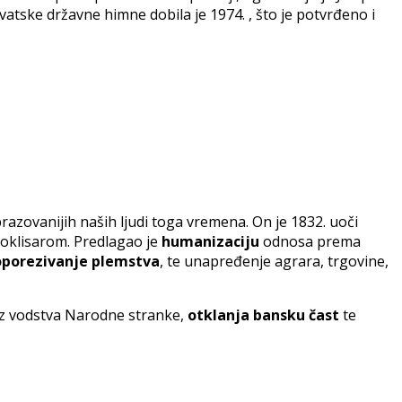
vatske državne himne dobila je 1974. , što je potvrđeno i
brazovanijih naših ljudi toga vremena. On je 1832. uoči
poklisarom. Predlagao je
humanizaciju
odnosa prema
oporezivanje plemstva
, te unapređenje agrara, trgovine,
z vodstva Narodne stranke,
otklanja bansku čast
te