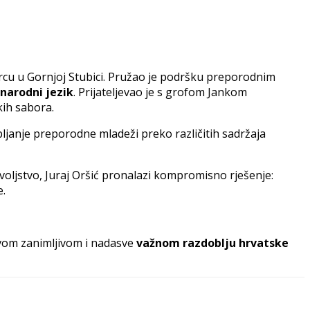
vorcu u Gornjoj Stubici. Pružao je podršku preporodnim
narodni jezik
. Prijateljevao je s grofom Jankom
kih sabora.
ljanje preporodne mladeži preko različitih sadržaja
dovoljstvo, Juraj Oršić pronalazi kompromisno rješenje:
e.
vom zanimljivom i nadasve
važnom razdoblju hrvatske