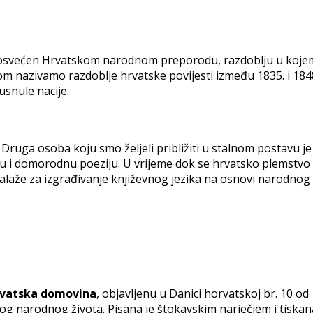
 posvećen Hrvatskom narodnom preporodu, razdoblju u kojem
 nazivamo razdoblje hrvatske povijesti između 1835. i 1848
usnule nacije.
. Druga osoba koju smo željeli približiti u stalnom postavu j
vnu i domorodnu poeziju. U vrijeme dok se hrvatsko plemstv
alaže za izgrađivanje književnog jezika na osnovi narodnog i
vatska domovina
, objavljenu u Danici horvatskoj br. 10 od
og narodnog života. Pisana je štokavskim narječjem i tiskan