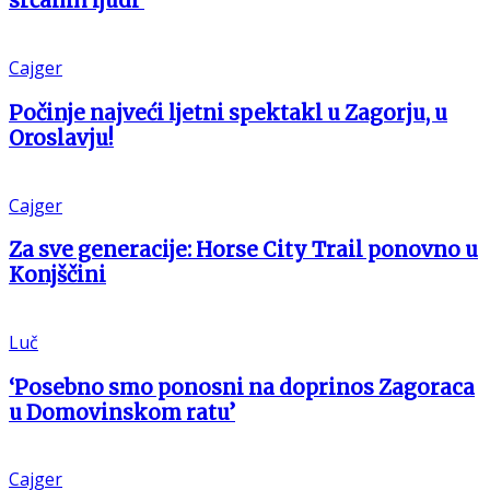
srčanih ljudi’
Cajger
Počinje najveći ljetni spektakl u Zagorju, u
Oroslavju!
Cajger
Za sve generacije: Horse City Trail ponovno u
Konjščini
Luč
‘Posebno smo ponosni na doprinos Zagoraca
u Domovinskom ratu’
Cajger