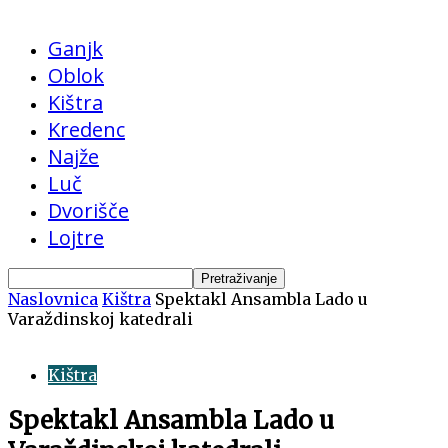
Ganjk
Oblok
Kištra
Kredenc
Najže
Luč
Dvorišče
Lojtre
Naslovnica
Kištra
Spektakl Ansambla Lado u
Varaždinskoj katedrali
Kištra
Spektakl Ansambla Lado u