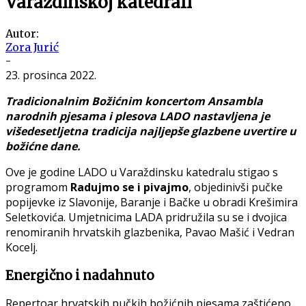
Varaždinskoj katedrali
Autor:
Zora Jurić
-
23. prosinca 2022.
Tradicionalnim Božićnim koncertom Ansambla
narodnih pjesama i plesova LADO nastavljena je
višedesetljetna tradicija najljepše glazbene uvertire u
božićne dane.
Ove je godine LADO u Varaždinsku katedralu stigao s
programom
Radujmo se i pivajmo
, objedinivši pučke
popijevke iz Slavonije, Baranje i Bačke u obradi Krešimira
Seletkovića. Umjetnicima LADA pridružila su se i dvojica
renomiranih hrvatskih glazbenika, Pavao Mašić i Vedran
Kocelj.
Energično i nadahnuto
Repertoar hrvatskih pučkih božićnih pjesama zaštićeno