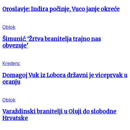
Oroslavje: Indira počinje, Vuco janje okreće
Oblok
Šimunić: ‘Žrtva branitelja trajno nas
obvezuje’
Kredenc
Domagoj Vuk iz Lobora državni je viceprvak u
oranju
Oblok
Varaždinski branitelji u Oluji do slobodne
Hrvatske