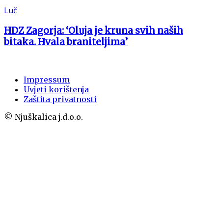
Luč
HDZ Zagorja: ‘Oluja je kruna svih naših
bitaka. Hvala braniteljima’
Impressum
Uvjeti korištenja
Zaštita privatnosti
© Njuškalica j.d.o.o.