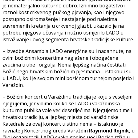
je nematerijalno kulturno dobro. Iznimno bogatstvo i
raznolikost crkvenog pučkog pjevanja, kao i njegovo
postupno osiromašenje i nestajanje pod naletima
suvremenih kretanja u crkvenoj glazbi, ukazalo je na
potrebu njegova očuvanja i nužno usmjerilo LADO u
istraživanje i ovog segmenta hrvatske tradicijske kulture.
– Izvedbe Ansambla LADO energične su i nadahnute, na
ovim božićnim koncertima naglašene i obogaćene
zvucima trube i orgulja. Nema ljepšeg načina čestitati
Božić nego hrvatskim božićnim pjesmama – istaknuli su
u LADU, koji je svojom mini božićnom turnejom posjetio i
Varaždin.
– Božićni koncert u Varaždinu tradicija je koju s veseljem
njegujemo, jer vidimo koliko se LADO i varaždinska
kulturna publika vole već desetljećima. Njegujemo time i
hrvatsku tradiciju, a ljepšeg mjesta od varaždinske
Katedrale za ovaj koncert uistinu nema – istaknuo je
ravnatelj Koncertnog ureda Varaždin
Raymond Rojnik
, u
čijoj organizaciji LADO svake godine uoči Božića stiže u