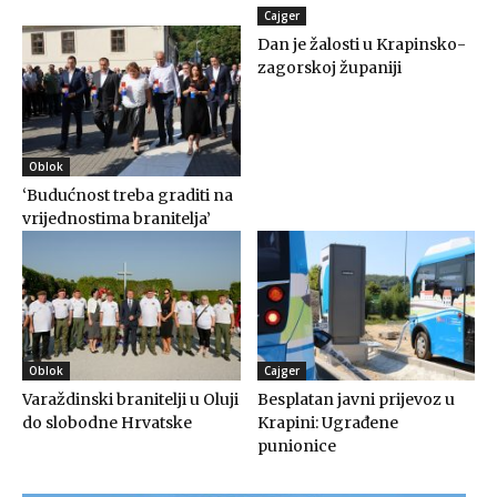
Cajger
Dan je žalosti u Krapinsko-
zagorskoj županiji
Oblok
‘Budućnost treba graditi na
vrijednostima branitelja’
Oblok
Cajger
Varaždinski branitelji u Oluji
Besplatan javni prijevoz u
do slobodne Hrvatske
Krapini: Ugrađene
punionice