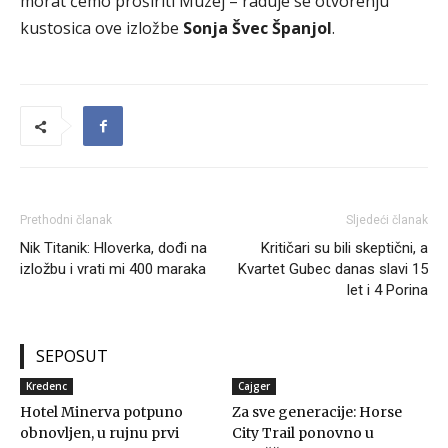
morat ćemo proširiti Muzej – raduje se otvorenju
kustosica ove izložbe
Sonja Švec Španjol
.
Prethodni članak
Sljedeći članak
Nik Titanik: Hloverka, dođi na
Kritičari su bili skeptični, a
izložbu i vrati mi 400 maraka
Kvartet Gubec danas slavi 15
let i 4 Porina
SEPOSUT
Kredenc
Cajger
Hotel Minerva potpuno
Za sve generacije: Horse
obnovljen, u rujnu prvi
City Trail ponovno u