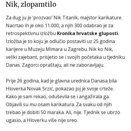
Nik, zlopamtilo
Za dug ju je ‘prozvao’ Nik Titanik, majstor karikature.
Nacrtao ih je oko 11.000, a njih 300 odabrao je za
retrospektivnu izložbu
Kronika hrvatske gluposti
.
Izložba je to koju je odlučio postaviti uz 25 godina
karijere u Muzeju Mimara u Zagrebu. Nik ko Nik,
veliki zajebant, prisjetio se i svojih početaka u tjedniku
Danas. Zagorci opraštaju, ali ne zaboravljaju.
Prije 26 godina, kad je glavna urednica Danasa bila
Hloverka Novak Srzić, pokazao joj je svoje crteže.
Kako je sam rekao, oduševila se i angažirala ga.
Objavili su mu osam karikatura. Za svaku od njih
trebao je dobiti 50 maraka. Ali, nije. Tjednik se ubrzo
ugasio, a Hloverku više nije sreo.