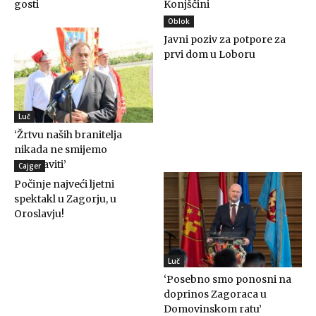
gosti
Konjščini
Oblok
Javni poziv za potpore za
prvi dom u Loboru
Luč
‘Žrtvu naših branitelja
nikada ne smijemo
zaboraviti’
Cajger
Počinje najveći ljetni
spektakl u Zagorju, u
Oroslavju!
Luč
‘Posebno smo ponosni na
doprinos Zagoraca u
Domovinskom ratu’