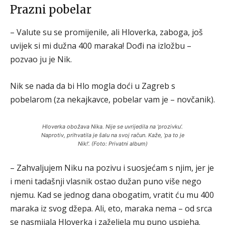
Prazni pobelar
– Valute su se promijenile, ali Hloverka, zaboga, još
uvijek si mi dužna 400 maraka! Dođi na izložbu –
pozvao ju je Nik.
Nik se nada da bi Hlo mogla doći u Zagreb s
pobelarom (za nekajkavce, pobelar vam je – novčanik).
Hloverka obožava Nika. Nije se uvrijedila na ‘prozivku’.
Naprotiv, prihvatila je šalu na svoj račun. Kaže, ‘pa to je
Nik!’. (Foto: Privatni album)
– Zahvaljujem Niku na pozivu i suosjećam s njim, jer je
i meni tadašnji vlasnik ostao dužan puno više nego
njemu. Kad se jednog dana obogatim, vratit ću mu 400
maraka iz svog džepa. Ali, eto, maraka nema – od srca
se nasmijala Hloverka i zaželjela mu puno uspjeha.