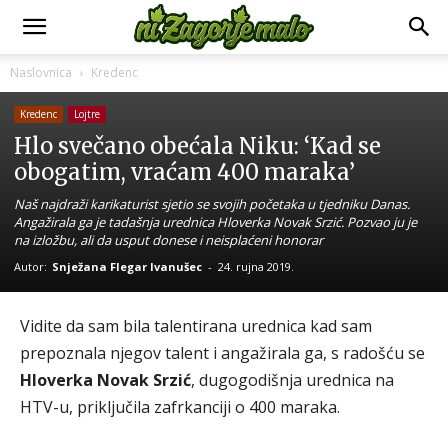
Naslovnica
Kredenc
Kredenc
Lojtre
Hlo svečano obećala Niku: ‘Kad se
obogatim, vraćam 400 maraka’
Naš najdraži karikaturist sjetio se svojih početaka u tjedniku Danas.
Angažirala ga je tadašnja urednica Hloverka Novak Srzić. Pozvao ju je
na izložbu, ali da usput donese i neisplaćeni honorar
Autor:
Snježana Flegar Ivanušec
-
24. rujna 2019.
Vidite da sam bila talentirana urednica kad sam
prepoznala njegov talent i angažirala ga, s radošću se
Hloverka Novak Srzić
, dugogodišnja urednica na
HTV-u, priključila zafrkanciji o 400 maraka.