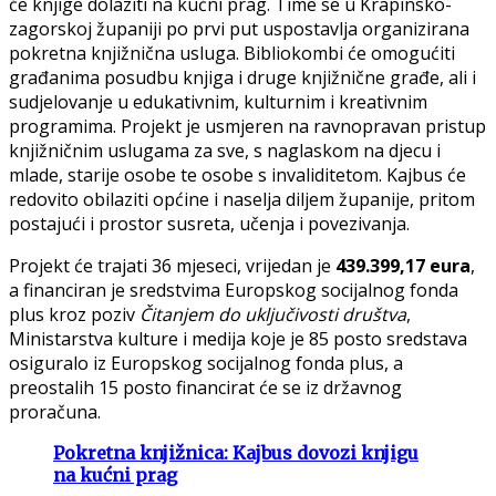
će knjige dolaziti na kućni prag. Time se u Krapinsko-
zagorskoj županiji po prvi put uspostavlja organizirana
pokretna knjižnična usluga. Bibliokombi će omogućiti
građanima posudbu knjiga i druge knjižnične građe, ali i
sudjelovanje u edukativnim, kulturnim i kreativnim
programima. Projekt je usmjeren na ravnopravan pristup
knjižničnim uslugama za sve, s naglaskom na djecu i
mlade, starije osobe te osobe s invaliditetom. Kajbus će
redovito obilaziti općine i naselja diljem županije, pritom
postajući i prostor susreta, učenja i povezivanja.
Projekt će trajati 36 mjeseci, vrijedan je
439.399,17 eura
,
a financiran je sredstvima Europskog socijalnog fonda
plus kroz poziv
Čitanjem do uključivosti društva
,
Ministarstva kulture i medija koje je 85 posto sredstava
osiguralo iz Europskog socijalnog fonda plus, a
preostalih 15 posto financirat će se iz državnog
proračuna.
Pokretna knjižnica: Kajbus dovozi knjigu
na kućni prag