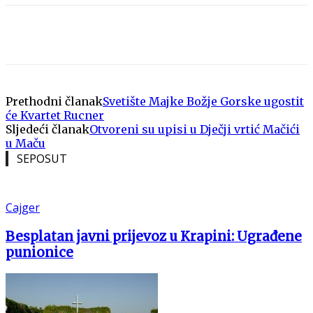
Prethodni članak
Svetište Majke Božje Gorske ugostit
će Kvartet Rucner
Sljedeći članak
Otvoreni su upisi u Dječji vrtić Mačići
u Maču
SEPOSUT
Cajger
Besplatan javni prijevoz u Krapini: Ugrađene
punionice