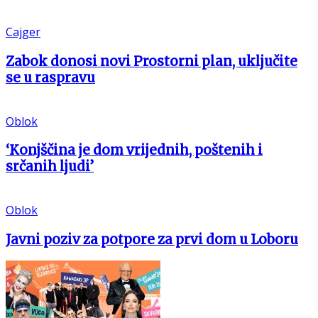
Cajger
Zabok donosi novi Prostorni plan, uključite
se u raspravu
Oblok
‘Konjščina je dom vrijednih, poštenih i
srčanih ljudi’
Oblok
Javni poziv za potpore za prvi dom u Loboru