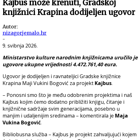
Kajbus može krenuti, Gradskoj
knjižnici Krapina dodijeljen ugovor
Autor:
nizagorjemalo.hr
-
9. svibnja 2026.
Ministarstvo kulture narodnim knjižnicama uručilo je
ugovore ukupne vrijednosti 4.472.761,40 eura.
Ugovor je dodijeljen i ravnateljici Gradske knjižnice
Krapina Maji Vukini Bogović za projekt
Kajbus
.
– Ponosni smo što je među odobrenim projektima i naš
Kajbus kojim ćemo dodatno približiti knjigu, čitanje i
knjižnične sadržaje svim generacijama, posebno u
manjim i udaljenijim sredinama – komentirala je
Maja
Vukina Bogović
.
Bibliobusna služba – Kajbus je projekt zahvaljujući kojem