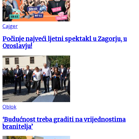
Cajger
Počinje najveći ljetni spektakl u Zagorju, u
Oroslavju!
Oblok
‘Budućnost treba graditi na vrijednostima
branitelja’