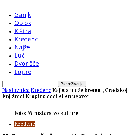
Ganjk
Oblok
Kištra
Kredenc
Najže
Luč
Dvorišče
Lojtre
Naslovnica
Kredenc
Kajbus može krenuti, Gradskoj
knjižnici Krapina dodijeljen ugovor
Foto: Ministarstvo kulture
Kredenc