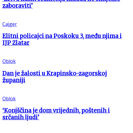
zaboraviti’
Cajger
Elitni policajci na Poskoku 3, među njima i
IJP Zlatar
Oblok
Dan je žalosti u Krapinsko-zagorskoj
županiji
Oblok
‘Konjščina je dom vrijednih, poštenih i
srčanih ljudi’