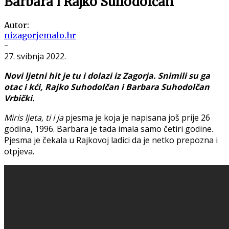
Barbara i Rajko Suhodolčan
Autor:
nizagorjemalo.hr
-
27. svibnja 2022.
Novi ljetni hit je tu i dolazi iz Zagorja. Snimili su ga
otac i kći, Rajko Suhodolčan i Barbara Suhodolčan
Vrbički.
Miris ljeta, ti i ja
pjesma je koja je napisana još prije 26
godina, 1996. Barbara je tada imala samo četiri godine.
Pjesma je čekala u Rajkovoj ladici da je netko prepozna i
otpjeva.