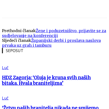
Prethodni članak
Žene i poduzetništvo, prijavite se za
sudjelovanje na konferenciji
Sljedeći članak
Županijski derbi i proslava naslova
prvaka uz grah i tamburu
SEPOSUT
Luč
HDZ Zagorja: ‘Oluja je kruna svih naših
bitaka. Hvala braniteljima’
Luč
‘Žrtvu naših branitelja nikada ne smijemo