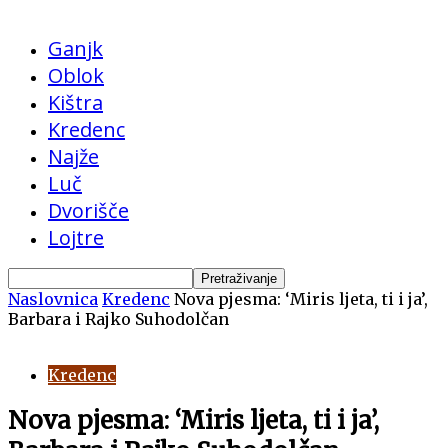
Ganjk
Oblok
Kištra
Kredenc
Najže
Luč
Dvorišče
Lojtre
Naslovnica
Kredenc
Nova pjesma: ‘Miris ljeta, ti i ja’,
Barbara i Rajko Suhodolčan
Kredenc
Nova pjesma: ‘Miris ljeta, ti i ja’,