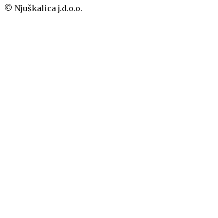
© Njuškalica j.d.o.o.