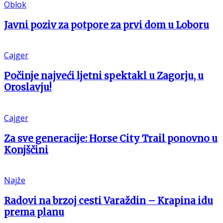
Oblok
Javni poziv za potpore za prvi dom u Loboru
Cajger
Počinje najveći ljetni spektakl u Zagorju, u
Oroslavju!
Cajger
Za sve generacije: Horse City Trail ponovno u
Konjščini
Najže
Radovi na brzoj cesti Varaždin – Krapina idu
prema planu