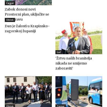
Cajger
Zabok donosi novi
Prostorni plan, uključite se
u raspravu
Oblok
Dan je žalosti u Krapinsko-
zagorskoj županiji
Luč
‘Žrtvu naših branitelja
nikada ne smijemo
zaboraviti’
Oblok
Cajger