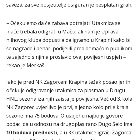
saveza, za sve posjetitelje osiguran je besplatan grah.
– Očekujemo da će zabava potrajati. Utakmica se
inače trebala odigrati u Maču, ali nam je Uprava
njihovog kluba dopustila da igramo u Krapini kako bi
se nagrade i pehari podijelili pred domaćom publikom
te zajedno s njima proslavio ovaj povijesni uspjeh –
rekao je Merkaš.
Iako je pred NK Zagorcem Krapina težak posao jer ih
očekuje odigravanje utakmica za plasman u Drugu
HNL, sezona iza njih zaista je povijesna. Već od 3. kola
NK Zagorec uvjerljivo je prvi, a jedno kolo prije kraja
sezone ima 75 bodova. O uspjehu najbolje govore
podaci da u odnosu na drugoplasirano Dugo Selo ima
10 bodova prednosti
, a u 33 utakmice igrači Zagorca