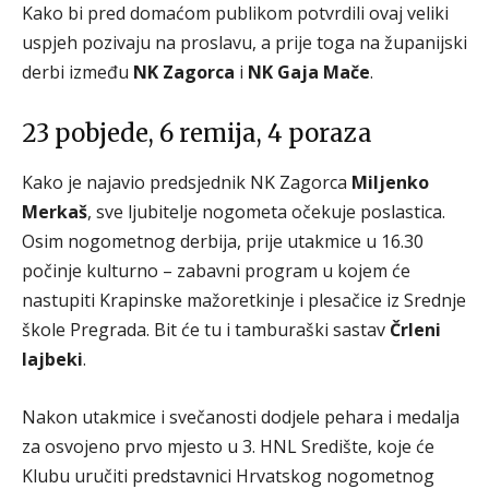
Kako bi pred domaćom publikom potvrdili ovaj veliki
uspjeh pozivaju na proslavu, a prije toga na županijski
derbi između
NK Zagorca
i
NK Gaja Mače
.
23 pobjede, 6 remija, 4 poraza
Kako je najavio predsjednik NK Zagorca
Miljenko
Merkaš
, sve ljubitelje nogometa očekuje poslastica.
Osim nogometnog derbija, prije utakmice u 16.30
počinje kulturno – zabavni program u kojem će
nastupiti Krapinske mažoretkinje i plesačice iz Srednje
škole Pregrada. Bit će tu i tamburaški sastav
Črleni
lajbeki
.
Nakon utakmice i svečanosti dodjele pehara i medalja
za osvojeno prvo mjesto u 3. HNL Središte, koje će
Klubu uručiti predstavnici Hrvatskog nogometnog