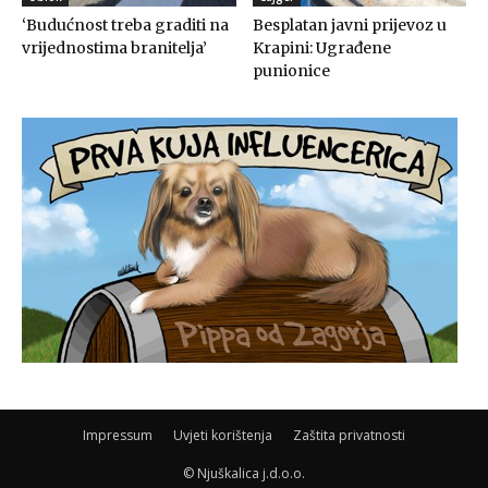
‘Budućnost treba graditi na
Besplatan javni prijevoz u
vrijednostima branitelja’
Krapini: Ugrađene
punionice
Impressum
Uvjeti korištenja
Zaštita privatnosti
© Njuškalica j.d.o.o.