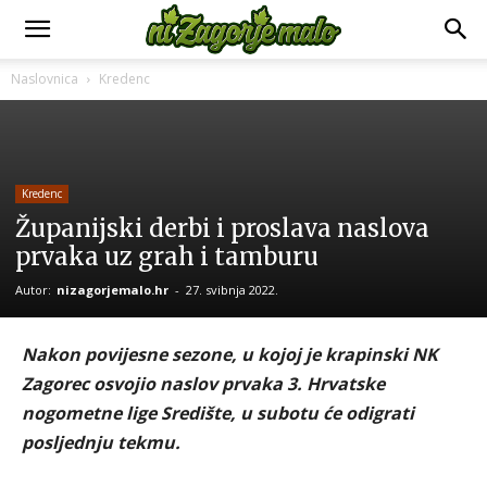
Naslovnica
Kredenc
Kredenc
Županijski derbi i proslava naslova
prvaka uz grah i tamburu
Autor:
nizagorjemalo.hr
-
27. svibnja 2022.
Nakon povijesne sezone, u kojoj je krapinski NK
Zagorec osvojio naslov prvaka 3. Hrvatske
nogometne lige Središte, u subotu će odigrati
posljednju tekmu.