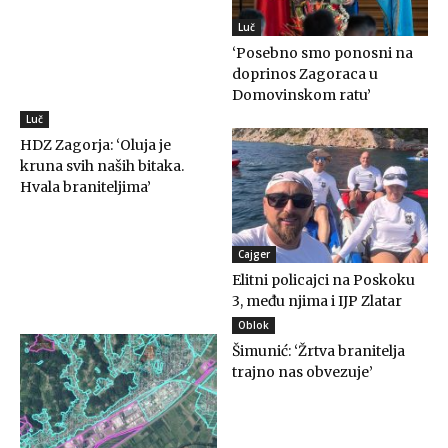
Luč
‘Posebno smo ponosni na
doprinos Zagoraca u
Domovinskom ratu’
Luč
HDZ Zagorja: ‘Oluja je
kruna svih naših bitaka.
Hvala braniteljima’
Cajger
Elitni policajci na Poskoku
3, među njima i IJP Zlatar
Oblok
Šimunić: ‘Žrtva branitelja
trajno nas obvezuje’