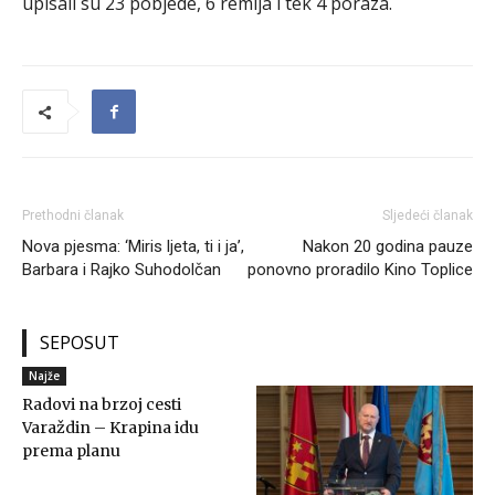
upisali su 23 pobjede, 6 remija i tek 4 poraza.
Prethodni članak
Sljedeći članak
Nova pjesma: ‘Miris ljeta, ti i ja’,
Nakon 20 godina pauze
Barbara i Rajko Suhodolčan
ponovno proradilo Kino Toplice
SEPOSUT
Najže
Radovi na brzoj cesti
Varaždin – Krapina idu
prema planu