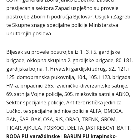
presijecanja sektora Zapad uspješno su provele
postrojbe Zbornih područja Bjelovar, Osijek i Zagreb
te Skupne snage specijalne policije Ministarstva
unutarnjih poslova.
Bljesak su provele postrojbe iz 1., 3. i 5. gardijske
brigade, oklopna skupina 2. gardijske brigade, 80. i 81.
gardijska bojna, 1. Hrvatski gardijski zdrug, 52., 121. i
125. domobranska pukovnija, 104., 105. i 123. brigada
HV-a, pripadnici 265. izvidničko-diverzantske satnije,
69. satnija Vojne policije, 505. mješovita satnija ABKO,
Sektor specijalne policije, Antiteroristička jedinica
Lučko, te specijalne jedinice policije ALFA, OMEGA,
BAN, ŠAP, BAK, OSA, RIS, ORAO, TRENK, GROM,
TIGAR, AJKULA, POSKOCI, DELTA, JASTREBOVI, BATT,
RODA PU varaždinske
i
BARUN PU krapinsko-