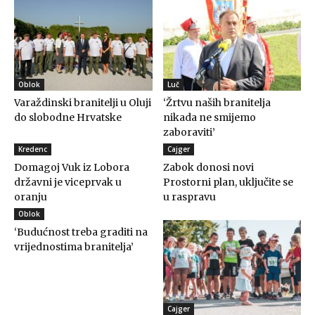
Oblok
Luč
Varaždinski branitelji u Oluji
‘Žrtvu naših branitelja
do slobodne Hrvatske
nikada ne smijemo
zaboraviti’
Kredenc
Cajger
Domagoj Vuk iz Lobora
Zabok donosi novi
državni je viceprvak u
Prostorni plan, uključite se
oranju
u raspravu
Oblok
‘Budućnost treba graditi na
vrijednostima branitelja’
Cajger