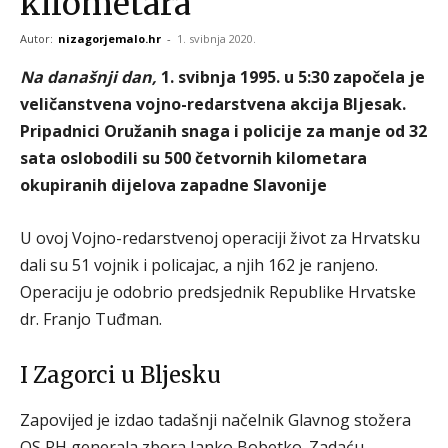
kilometara
Autor:
nizagorjemalo.hr
-
1. svibnja 2020.
Na današnji dan,
1. svibnja 1995. u 5:30 započela je
veličanstvena vojno-redarstvena akcija Bljesak.
Pripadnici Oružanih snaga i policije za manje od 32
sata oslobodili su 500 četvornih kilometara
okupiranih dijelova zapadne Slavonije
U ovoj Vojno-redarstvenoj operaciji život za Hrvatsku
dali su 51 vojnik i policajac, a njih 162 je ranjeno.
Operaciju je odobrio predsjednik Republike Hrvatske
dr. Franjo Tuđman.
I Zagorci u Bljesku
Zapovijed je izdao tadašnji načelnik Glavnog stožera
OS RH generala zbora Janko Bobetko. Zadaću