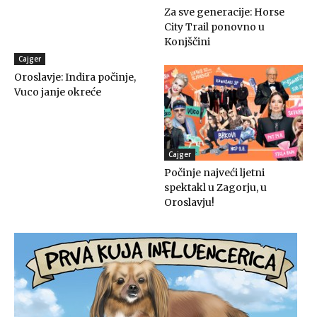
Za sve generacije: Horse
City Trail ponovno u
Konjščini
Cajger
Oroslavje: Indira počinje,
Vuco janje okreće
Cajger
Počinje najveći ljetni
spektakl u Zagorju, u
Oroslavju!