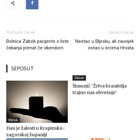
Prethodni članak
Sljedeći članak
Bolnica Zabok pacijente s liste
Nestao u Bljesku, ali zauvijek
čekanja primat će vikendom
ostao u srcima Hrvata
SEPOSUT
Oblok
Šimunić: ‘Žrtva branitelja
trajno nas obvezuje’
Oblok
Dan je žalosti u Krapinsko-
zagorskoj županiji