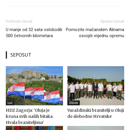
Prethodni članak
Sljedeći članak
U manje od 32 sata oslobodili
Pomozite mačanskim Alinama
500 četvornih kilometara
osvojiti vrijednu opremu
SEPOSUT
Luč
Oblok
HDZ Zagorja: ‘Oluja je
Varaždinski branitelji u Oluji
kruna svih naših bitaka.
do slobodne Hrvatske
Hvala braniteljima’