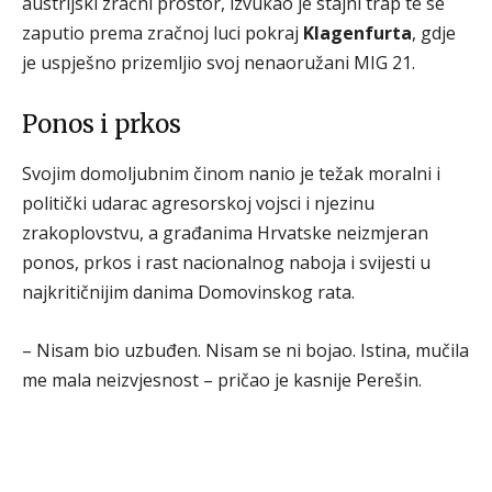
austrijski zračni prostor, izvukao je stajni trap te se
zaputio prema zračnoj luci pokraj
Klagenfurta
, gdje
je uspješno prizemljio svoj nenaoružani MIG 21.
Ponos i prkos
Svojim domoljubnim činom nanio je težak moralni i
politički udarac agresorskoj vojsci i njezinu
zrakoplovstvu, a građanima Hrvatske neizmjeran
ponos, prkos i rast nacionalnog naboja i svijesti u
najkritičnijim danima Domovinskog rata.
– Nisam bio uzbuđen. Nisam se ni bojao. Istina, mučila
me mala neizvjesnost – pričao je kasnije Perešin.