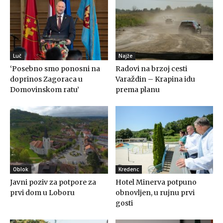
Luč
Najže
‘Posebno smo ponosni na
Radovi na brzoj cesti
doprinos Zagoraca u
Varaždin – Krapina idu
Domovinskom ratu’
prema planu
Oblok
Kredenc
Javni poziv za potpore za
Hotel Minerva potpuno
prvi dom u Loboru
obnovljen, u rujnu prvi
gosti