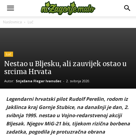
Naslovnica
Luč
Luč
Nestao u Bljesku, ali zauvijek ostao u
srcima Hrvata
Autor:
Snježana Flegar Ivanušec
-
2. svibnja 2020.
Legendarni hrvatski pilot Rudolf Perešin, rodom iz
Jakšinca kraj Gornje Stubice, na današnji je dan, 2.
svibnja 1995. nestao u Vojno-redarstvenoj akciji
Bljesak. Njegov MiG-21 bis, tijekom rizična borbena
zadatka, pogodila je protuzračna obrana