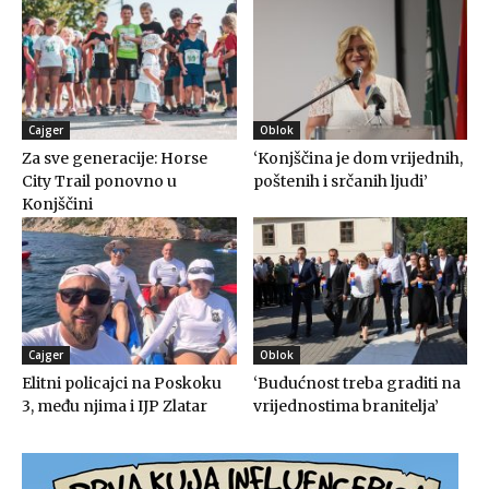
Cajger
Oblok
Za sve generacije: Horse
‘Konjščina je dom vrijednih,
City Trail ponovno u
poštenih i srčanih ljudi’
Konjščini
Cajger
Oblok
Elitni policajci na Poskoku
‘Budućnost treba graditi na
3, među njima i IJP Zlatar
vrijednostima branitelja’