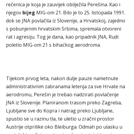
rečenica je koja je zauvijek obilježila Perešina. Kao i
njegov
bijeg
MIG-om 21. Bilo je to 25. listopada 1991.
dok se JNA povlačila iz Slovenije, a Hrvatskoj, zajedno
s pobunjenim hrvatskim Srbima, spremala otvoreni
rat i agresiju. Tog je dana, kao pripadnik JNA, Rudi
poletio MIG-om 21 s bihaćkog aerodroma.
Tijekom prvog leta, nakon dulje pauze nametnute
administrativnim zabranama letenja za sve Hrvate na
aerodromu, Perešin je trebao nadzirati povlačenje
JNA iz Slovenije. Planiranom trasom preko Zagreba,
Ljubljane sve do Kopra i natrag preko Ljubljane,
spustio se u razinu tla, te uletio u zračni prostor
Austrije otprilike oko Bleiburga. Odmah po ulasku u