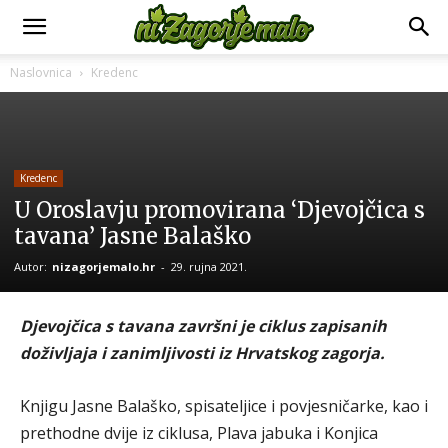
Naslovnica
Kredenc
Kredenc
U Oroslavju promovirana ‘Djevojčica s
tavana’ Jasne Balaško
Autor:
nizagorjemalo.hr
-
29. rujna 2021.
Djevojčica s tavana završni je ciklus zapisanih
doživljaja i zanimljivosti iz Hrvatskog zagorja.
Knjigu Jasne Balaško, spisateljice i povjesničarke, kao i
prethodne dvije iz ciklusa, Plava jabuka i Konjica