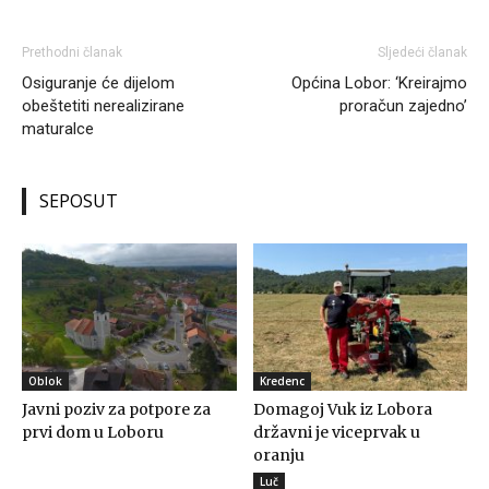
Prethodni članak
Sljedeći članak
Osiguranje će dijelom
Općina Lobor: ‘Kreirajmo
obeštetiti nerealizirane
proračun zajedno’
maturalce
SEPOSUT
Oblok
Kredenc
Javni poziv za potpore za
Domagoj Vuk iz Lobora
prvi dom u Loboru
državni je viceprvak u
oranju
Luč