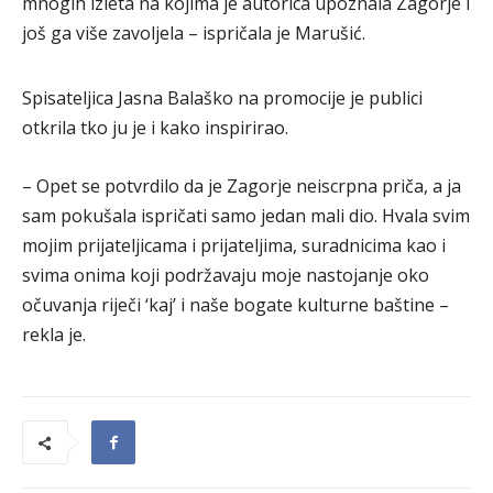
mnogih izleta na kojima je autorica upoznala Zagorje i
još ga više zavoljela – ispričala je Marušić.
Spisateljica Jasna Balaško na promocije je publici
otkrila tko ju je i kako inspirirao.
– Opet se potvrdilo da je Zagorje neiscrpna priča, a ja
sam pokušala ispričati samo jedan mali dio. Hvala svim
mojim prijateljicama i prijateljima, suradnicima kao i
svima onima koji podržavaju moje nastojanje oko
očuvanja riječi ‘kaj’ i naše bogate kulturne baštine –
rekla je.