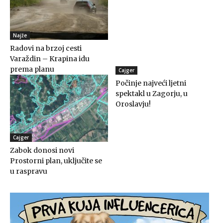
Najže
Radovi na brzoj cesti
Varaždin – Krapina idu
prema planu
Cajger
Počinje najveći ljetni
spektakl u Zagorju, u
Oroslavju!
Cajger
Zabok donosi novi
Prostorni plan, uključite se
u raspravu