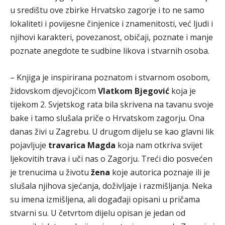
u središtu ove zbirke Hrvatsko zagorje i to ne samo
lokaliteti i povijesne činjenice i znamenitosti, već ljudi i
njihovi karakteri, povezanost, običaji, poznate i manje
poznate anegdote te sudbine likova i stvarnih osoba.
– Knjiga je inspirirana poznatom i stvarnom osobom,
židovskom djevojčicom
Vlatkom Bjegović
koja je
tijekom 2. Svjetskog rata bila skrivena na tavanu svoje
bake i tamo slušala priče o Hrvatskom zagorju. Ona
danas živi u Zagrebu. U drugom dijelu se kao glavni lik
pojavljuje
travarica Magda
koja nam otkriva svijet
ljekovitih trava i uči nas o Zagorju. Treći dio posvećen
je trenucima u životu
žena
koje autorica poznaje ili je
slušala njihova sjećanja, doživljaje i razmišljanja. Neka
su imena izmišljena, ali događaji opisani u pričama
stvarni su. U četvrtom dijelu opisan je jedan od