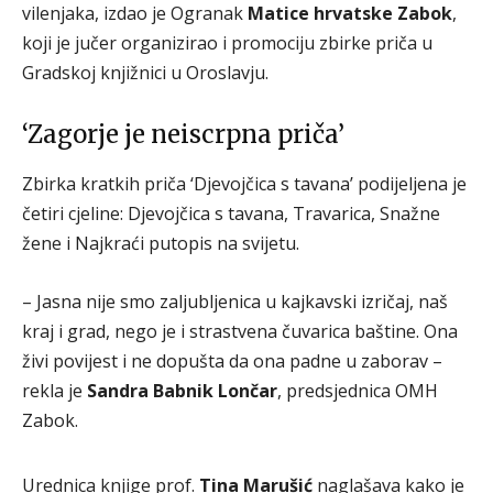
vilenjaka, izdao je Ogranak
Matice hrvatske Zabok
,
koji je jučer organizirao i promociju zbirke priča u
Gradskoj knjižnici u Oroslavju.
‘Zagorje je neiscrpna priča’
Zbirka kratkih priča ‘Djevojčica s tavana’ podijeljena je
četiri cjeline: Djevojčica s tavana, Travarica, Snažne
žene i Najkraći putopis na svijetu.
– Jasna nije smo zaljubljenica u kajkavski izričaj, naš
kraj i grad, nego je i strastvena čuvarica baštine. Ona
živi povijest i ne dopušta da ona padne u zaborav –
rekla je
Sandra Babnik Lončar
, predsjednica OMH
Zabok.
Urednica knjige prof.
Tina Marušić
naglašava kako je