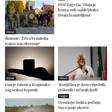
HDZ Zagorja: ‘Oluja je
kruna svih naših bitaka.
Hvala braniteljima’
Oblok
Šimunić: ‘Žrtva branitelja
trajno nas obvezuje’
Oblok
Oblok
Dan je žalosti u Krapinsko-
‘Konjščina je dom vrijednih,
zagorskoj županiji
poštenih i srčanih ljudi’
Cajger
Oroslavje: Indira počinje,
Vuco janje okreće