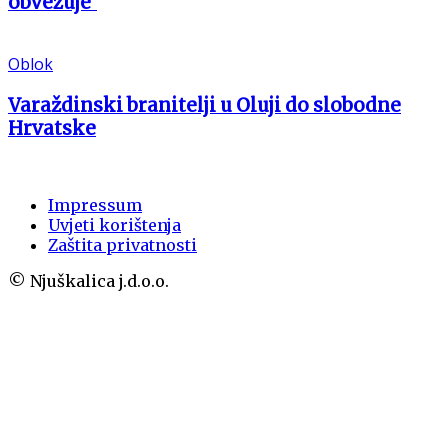
obvezuje’
Oblok
Varaždinski branitelji u Oluji do slobodne
Hrvatske
Impressum
Uvjeti korištenja
Zaštita privatnosti
© Njuškalica j.d.o.o.