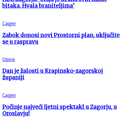
bitaka. Hvala braniteljima’
Cajger
Zabok donosi novi Prostorni plan, uključite
se u raspravu
Oblok
Dan je žalosti u Krapinsko-zagorskoj
županiji
Cajger
Počinje najveći ljetni spektakl u Zagorju, u
Oroslavju!