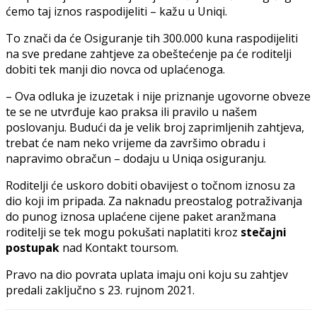
ćemo taj iznos raspodijeliti – kažu u Uniqi.
To znači da će Osiguranje tih 300.000 kuna raspodijeliti
na sve predane zahtjeve za obeštećenje pa će roditelji
dobiti tek manji dio novca od uplaćenoga.
– Ova odluka je izuzetak i nije priznanje ugovorne obveze
te se ne utvrđuje kao praksa ili pravilo u našem
poslovanju. Budući da je velik broj zaprimljenih zahtjeva,
trebat će nam neko vrijeme da završimo obradu i
napravimo obračun – dodaju u Uniqa osiguranju.
Roditelji će uskoro dobiti obavijest o točnom iznosu za
dio koji im pripada. Za naknadu preostalog potraživanja
do punog iznosa uplaćene cijene paket aranžmana
roditelji se tek mogu pokušati naplatiti kroz
stečajni
postupak
nad Kontakt toursom.
Pravo na dio povrata uplata imaju oni koju su zahtjev
predali zaključno s 23. rujnom 2021.