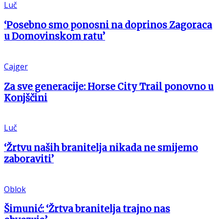
Luč
‘Posebno smo ponosni na doprinos Zagoraca
u Domovinskom ratu’
Cajger
Za sve generacije: Horse City Trail ponovno u
Konjščini
Luč
‘Žrtvu naših branitelja nikada ne smijemo
zaboraviti’
Oblok
Šimunić: ‘Žrtva branitelja trajno nas