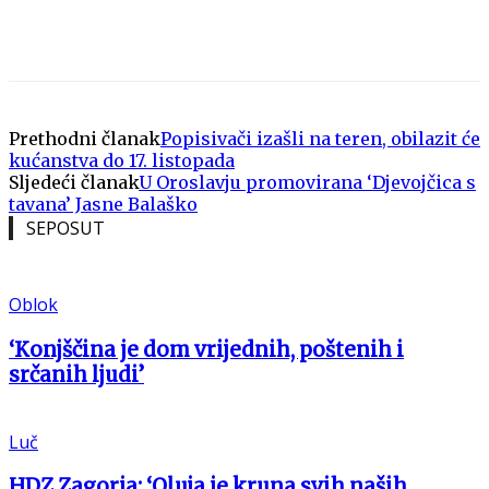
Prethodni članak
Popisivači izašli na teren, obilazit će
kućanstva do 17. listopada
Sljedeći članak
U Oroslavju promovirana ‘Djevojčica s
tavana’ Jasne Balaško
SEPOSUT
Oblok
‘Konjščina je dom vrijednih, poštenih i
srčanih ljudi’
Luč
HDZ Zagorja: ‘Oluja je kruna svih naših