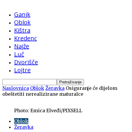
Ganjk
Oblok
Kištra
Kredenc
Najže
Luč
Dvorišče
Lojtre
Naslovnica
Oblok
Žeravka
Osiguranje će dijelom
obeštetiti nerealizirane maturalce
Photo: Emica Elveđi/PIXSELL
Oblok
Žeravka