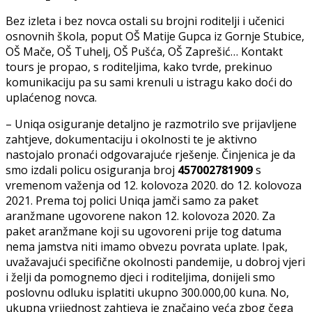
Bez izleta i bez novca ostali su brojni roditelji i učenici
osnovnih škola, poput OŠ Matije Gupca iz Gornje Stubice,
OŠ Mače, OŠ Tuhelj, OŠ Pušća, OŠ Zaprešić… Kontakt
tours je propao, s roditeljima, kako tvrde, prekinuo
komunikaciju pa su sami krenuli u istragu kako doći do
uplaćenog novca.
– Uniqa osiguranje detaljno je razmotrilo sve prijavljene
zahtjeve, dokumentaciju i okolnosti te je aktivno
nastojalo pronaći odgovarajuće rješenje. Činjenica je da
smo izdali policu osiguranja broj
457002781909
s
vremenom važenja od 12. kolovoza 2020. do 12. kolovoza
2021. Prema toj polici Uniqa jamči samo za paket
aranžmane ugovorene nakon 12. kolovoza 2020. Za
paket aranžmane koji su ugovoreni prije tog datuma
nema jamstva niti imamo obvezu povrata uplate. Ipak,
uvažavajući specifične okolnosti pandemije, u dobroj vjeri
i želji da pomognemo djeci i roditeljima, donijeli smo
poslovnu odluku isplatiti ukupno 300.000,00 kuna. No,
ukupna vrijednost zahtjeva je značajno veća zbog čega