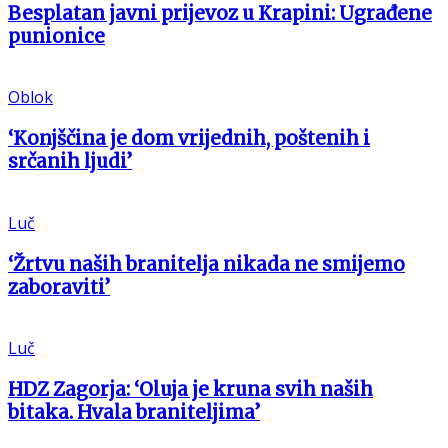
Besplatan javni prijevoz u Krapini: Ugrađene
punionice
Oblok
‘Konjščina je dom vrijednih, poštenih i
srčanih ljudi’
Luč
‘Žrtvu naših branitelja nikada ne smijemo
zaboraviti’
Luč
HDZ Zagorja: ‘Oluja je kruna svih naših
bitaka. Hvala braniteljima’