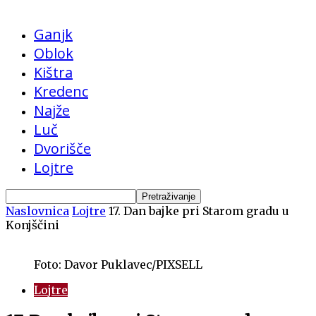
Ganjk
Oblok
Kištra
Kredenc
Najže
Luč
Dvorišče
Lojtre
Naslovnica
Lojtre
17. Dan bajke pri Starom gradu u
Konjščini
Foto: Davor Puklavec/PIXSELL
Lojtre