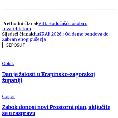
Prethodni članak
VIII. Hodočašće osoba s
invaliditetom
Sljedeći članak
hušKAJ! 2026.: Od demo bendova do
Zabranjenog pušenja
SEPOSUT
Oblok
Dan je žalosti u Krapinsko-zagorskoj
županiji
Cajger
Zabok donosi novi Prostorni plan, uključite
se u raspravu