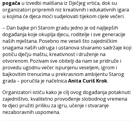
pogača
u izvedbi mališana iz Dječjeg vrtića, dok su
organizatori pripremili niz kreativnih i edukativnih igara
u kojima će djeca moći sudjelovati tijekom cijele večeri.
– Dan bajke pri Starom gradu jedno je od najljepših
događanja koje okuplja djecu, roditelje i sve generacije
naših mještana. Posebno me veseli što zajedničkim
snagama naših udruga i ustanova stvaramo sadržaje koji
potiču dječju maštu, kreativnost i druženje na
otvorenom. Pozivam sve obitelji da nam se pridruže i
provedu ugodnu večer ispunjenu veseljem, igrom i
bajkovitim trenucima u prekrasnom ambijentu Starog
grada – poručila je načelnica
Anita Curiš Krok
.
Organizatori ističu kako je cilj ovog događanja potaknuti
zajedništvo, kvalitetno provođenje slobodnog vremena
te djeci pružiti priliku za igru, učenje i stvaranje
nezaboravnih uspomena.