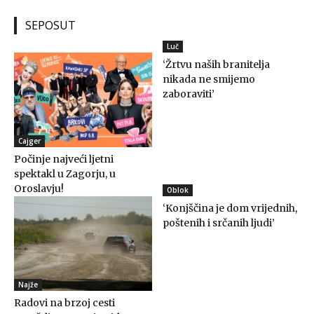
SEPOSUT
Luč
‘Žrtvu naših branitelja
nikada ne smijemo
zaboraviti’
Cajger
Počinje najveći ljetni
spektakl u Zagorju, u
Oroslavju!
Oblok
‘Konjščina je dom vrijednih,
poštenih i srčanih ljudi’
Najže
Radovi na brzoj cesti