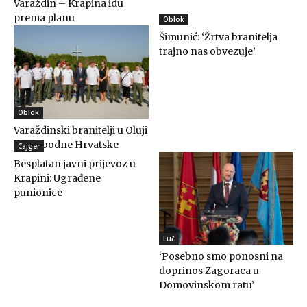
Varaždin – Krapina idu
prema planu
Oblok
Šimunić: ‘Žrtva branitelja
trajno nas obvezuje’
Oblok
Varaždinski branitelji u Oluji
do slobodne Hrvatske
Cajger
Besplatan javni prijevoz u
Krapini: Ugrađene
punionice
Luč
‘Posebno smo ponosni na
doprinos Zagoraca u
Domovinskom ratu’