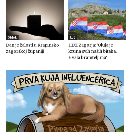
Oblok
Luč
Dan je žalosti u Krapinsko-
HDZ Zagorja: ‘Oluja je
zagorskoj županiji
kruna svih naših bitaka.
Hvala braniteljima’