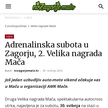
Naslovnica
Lojtre
S prošlogodišnje, 1. Velike nagrade Mače
Lojtre
Adrenalinska subota u
Zagorju, 2. Velika nagrada
Mača
Autor:
nizagorjemalo.hr
-
28. svibnja 2026.
Još jedan uzbudljiv auto-moto vikend očekuje vas
u Maču u organizaciji AMK Mače.
Druga Velika nagrada Mača, spektakularna autocross
utrka, najavljena je za subotu,
30. svibnja
na stazi u