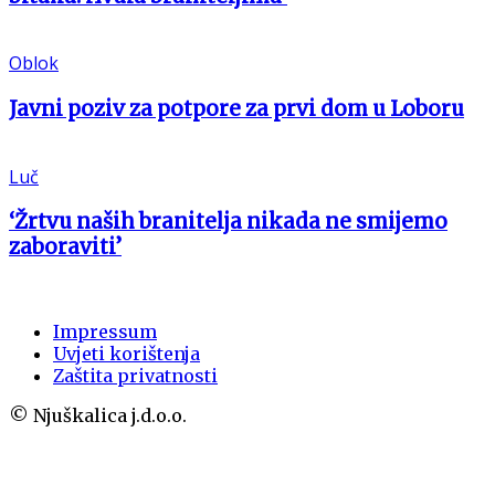
Oblok
Javni poziv za potpore za prvi dom u Loboru
Luč
‘Žrtvu naših branitelja nikada ne smijemo
zaboraviti’
Impressum
Uvjeti korištenja
Zaštita privatnosti
© Njuškalica j.d.o.o.