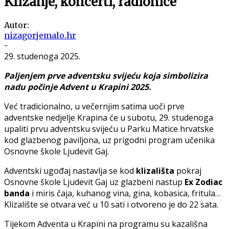
Klizanje, koncerti, radionice
Autor:
nizagorjemalo.hr
-
29. studenoga 2025.
Paljenjem prve adventsku svijeću koja simbolizira
nadu počinje Advent u Krapini 2025.
Već tradicionalno, u večernjim satima uoči prve
adventske nedjelje Krapina će u subotu, 29. studenoga
upaliti prvu adventsku svijeću u Parku Matice hrvatske
kod glazbenog paviljona, uz prigodni program učenika
Osnovne škole Ljudevit Gaj.
Adventski ugođaj nastavlja se kod
klizališta
pokraj
Osnovne škole Ljudevit Gaj uz glazbeni nastup
Ex Zodiac
banda
i miris čaja, kuhanog vina, gina, kobasica, fritula…
Klizalište se otvara već u 10 sati i otvoreno je do 22 sata.
Tijekom Adventa u Krapini na programu su kazališna