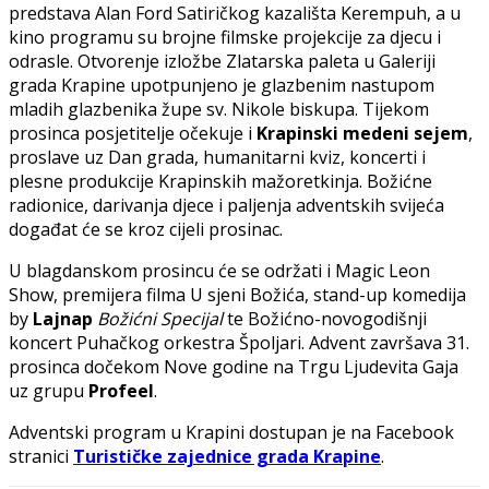
predstava Alan Ford Satiričkog kazališta Kerempuh, a u
kino programu su brojne filmske projekcije za djecu i
odrasle. Otvorenje izložbe Zlatarska paleta u Galeriji
grada Krapine upotpunjeno je glazbenim nastupom
mladih glazbenika župe sv. Nikole biskupa. Tijekom
prosinca posjetitelje očekuje i
Krapinski medeni sejem
,
proslave uz Dan grada, humanitarni kviz, koncerti i
plesne produkcije Krapinskih mažoretkinja. Božićne
radionice, darivanja djece i paljenja adventskih svijeća
događat će se kroz cijeli prosinac.
U blagdanskom prosincu će se održati i Magic Leon
Show, premijera filma U sjeni Božića, stand-up komedija
by
Lajnap
Božićni Specijal
te Božićno-novogodišnji
koncert Puhačkog orkestra Špoljari. Advent završava 31.
prosinca dočekom Nove godine na Trgu Ljudevita Gaja
uz grupu
Profeel
.
Adventski program u Krapini dostupan je na Facebook
stranici
Turističke zajednice grada Krapine
.