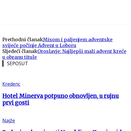
Prethodni članak
Misom i paljenjem adventske
svijeće počinje Advent u Loboru
Sljedeći članak
Oroslavje: Najljepši mali advent kreće
u obranu titule
SEPOSUT
Kredenc
Hotel Minerva potpuno obnovljen, u rujnu
prvi gosti
Najže