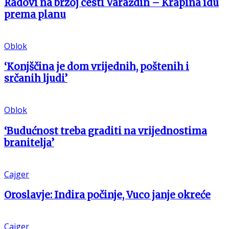
Radovi na brzoj cesti Varaždin – Krapina idu
prema planu
Oblok
‘Konjščina je dom vrijednih, poštenih i
srčanih ljudi’
Oblok
‘Budućnost treba graditi na vrijednostima
branitelja’
Cajger
Oroslavje: Indira počinje, Vuco janje okreće
Cajger