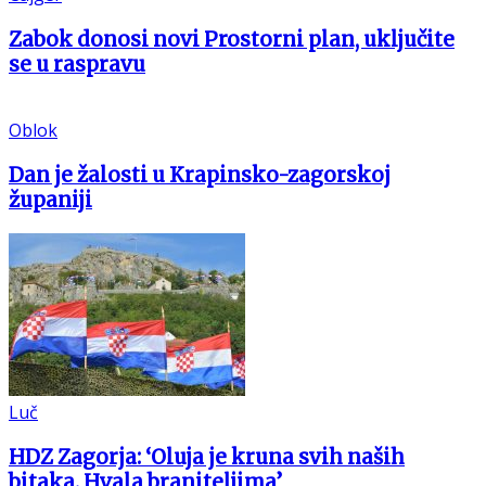
Zabok donosi novi Prostorni plan, uključite
se u raspravu
Oblok
Dan je žalosti u Krapinsko-zagorskoj
županiji
Luč
HDZ Zagorja: ‘Oluja je kruna svih naših
bitaka. Hvala braniteljima’