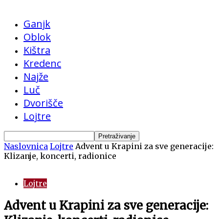
Ganjk
Oblok
Kištra
Kredenc
Najže
Luč
Dvorišče
Lojtre
Naslovnica
Lojtre
Advent u Krapini za sve generacije:
Klizanje, koncerti, radionice
Lojtre
Advent u Krapini za sve generacije: