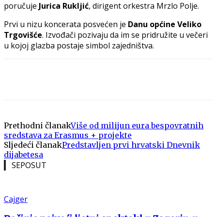
poručuje
Jurica Rukljić
, dirigent orkestra Mrzlo Polje.
Prvi u nizu koncerata posvećen je
Danu općine Veliko
Trgovišće
. Izvođači pozivaju da im se pridružite u večeri
u kojoj glazba postaje simbol zajedništva.
Prethodni članak
Više od milijun eura bespovratnih
sredstava za Erasmus + projekte
Sljedeći članak
Predstavljen prvi hrvatski Dnevnik
dijabetesa
SEPOSUT
Cajger