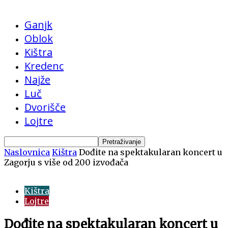
Ganjk
Oblok
Kištra
Kredenc
Najže
Luč
Dvorišče
Lojtre
Naslovnica
Kištra
Dođite na spektakularan koncert u
Zagorju s više od 200 izvođača
Kištra
Lojtre
Dođite na spektakularan koncert u