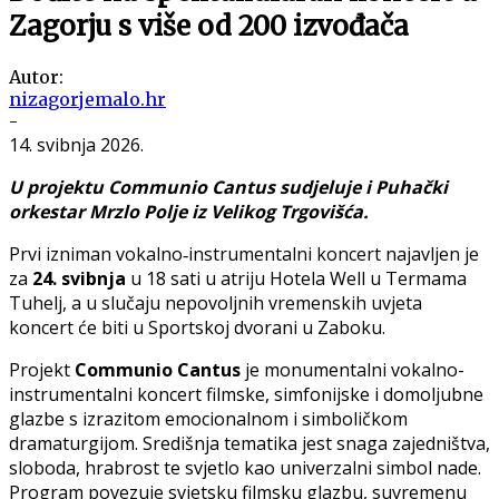
Zagorju s više od 200 izvođača
Autor:
nizagorjemalo.hr
-
14. svibnja 2026.
U projektu Communio Cantus sudjeluje i Puhački
orkestar Mrzlo Polje iz Velikog Trgovišća.
Prvi izniman vokalno‑instrumentalni koncert najavljen je
za
24. svibnja
u 18 sati u atriju Hotela Well u Termama
Tuhelj, a u slučaju nepovoljnih vremenskih uvjeta
koncert će biti u Sportskoj dvorani u Zaboku.
Projekt
Communio Cantus
je monumentalni vokalno-
instrumentalni koncert filmske, simfonijske i domoljubne
glazbe s izrazitom emocionalnom i simboličkom
dramaturgijom. Središnja tematika jest snaga zajedništva,
sloboda, hrabrost te svjetlo kao univerzalni simbol nade.
Program povezuje svjetsku filmsku glazbu, suvremenu