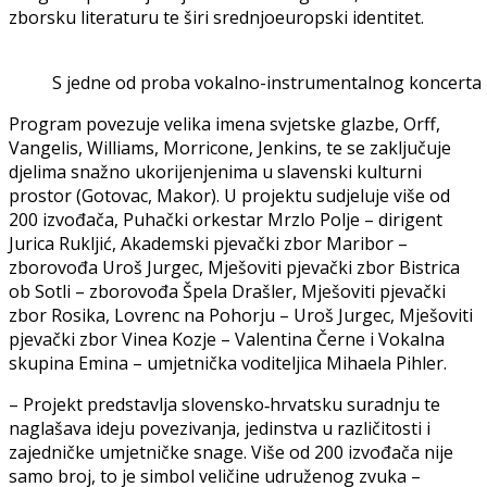
zborsku literaturu te širi srednjoeuropski identitet.
S jedne od proba vokalno-instrumentalnog koncerta
Program povezuje velika imena svjetske glazbe, Orff,
Vangelis, Williams, Morricone, Jenkins, te se zaključuje
djelima snažno ukorijenjenima u slavenski kulturni
prostor (Gotovac, Makor). U projektu sudjeluje više od
200 izvođača, Puhački orkestar Mrzlo Polje – dirigent
Jurica Rukljić, Akademski pjevački zbor Maribor –
zborovođa Uroš Jurgec, Mješoviti pjevački zbor Bistrica
ob Sotli – zborovođa Špela Drašler, Mješoviti pjevački
zbor Rosika, Lovrenc na Pohorju – Uroš Jurgec, Mješoviti
pjevački zbor Vinea Kozje – Valentina Černe i Vokalna
skupina Emina – umjetnička voditeljica Mihaela Pihler.
– Projekt predstavlja slovensko‑hrvatsku suradnju te
naglašava ideju povezivanja, jedinstva u različitosti i
zajedničke umjetničke snage. Više od 200 izvođača nije
samo broj, to je simbol veličine udruženog zvuka –