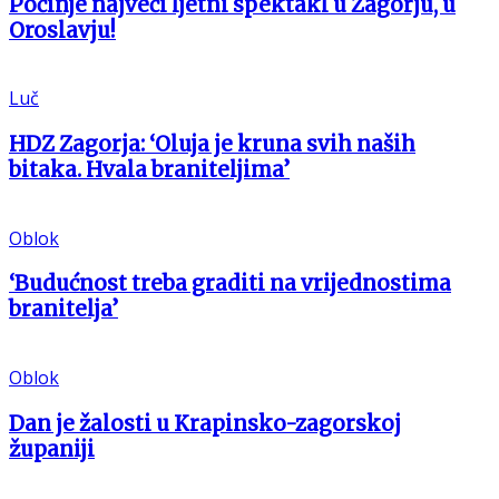
Počinje najveći ljetni spektakl u Zagorju, u
Oroslavju!
Luč
HDZ Zagorja: ‘Oluja je kruna svih naših
bitaka. Hvala braniteljima’
Oblok
‘Budućnost treba graditi na vrijednostima
branitelja’
Oblok
Dan je žalosti u Krapinsko-zagorskoj
županiji