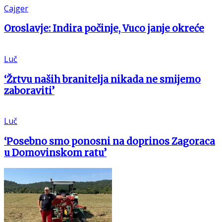
Cajger
Oroslavje: Indira počinje, Vuco janje okreće
Luč
‘Žrtvu naših branitelja nikada ne smijemo
zaboraviti’
Luč
‘Posebno smo ponosni na doprinos Zagoraca
u Domovinskom ratu’