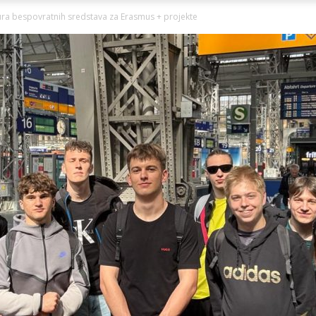
Ni
eura bespovratnih sredstava za Erasmus + projekte
Zagorje
malo