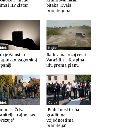
oskoku 3, među
kruna svih naših
ima i IJP Zlatar
bitaka. Hvala
braniteljima’
blok
Najže
n je žalosti u
Radovi na brzoj cesti
rapinsko-zagorskoj
Varaždin – Krapina
paniji
idu prema planu
blok
Oblok
munić: ‘Žrtva
‘Budućnost treba
anitelja trajno nas
graditi na
vezuje’
vrijednostima
branitelja’