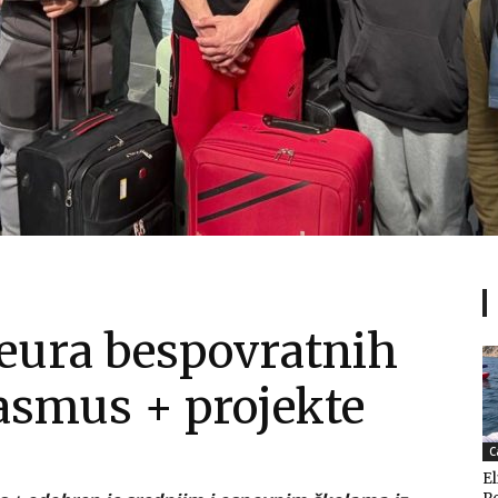
 eura bespovratnih
asmus + projekte
C
El