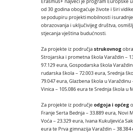
Erasmus+ najveći je program Europske uni
od 30 godina obogaćuje živote i širi vidi
se podupiru projekti mobilnosti i suradnj
obrazovanja i uključivijeg društva, osmišl
stjecanja vještina budućnosti.
Za projekte iz područja
strukovnog
obraz
Strojarska i prometna škola Varaždin – 1
97.129 eura, Gospodarska škola Varaždin –
rudarska škola – 72.003 eura, Srednja ško
79.047 eura, Glazbena škola u Varaždinu
Vinica – 105.086 eura te Srednja škola u 
Za projekte iz područje
odgoja i općeg
o
Franje Serta Bednja – 33.889 eura, Novi 
Voća – 23.329 eura, Ivana Kukuljevića Sak
eura te Prva gimnazija Varaždin – 38.384