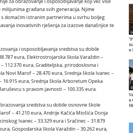
je za obrazovanje i osposobljavanje koji već više
ke milijunima građana svih generacija. Njime
e s domaćim i stranim partnerima u svrhu boljeg
javanja inovativnih rješenja za izazove današnjice te
L
‘
n
ovanja i osposobljavanja sredstva su dobile
u
38.787 eura, Elektrostrojarska škola Varaždin –
 112.370 eura, Graditeljska, prirodoslovna i
la Novi Marof – 28.470 eura, Srednja škola Ivanec –
 – 16.915 eura, Srednja škola Arboretum Opeka
O
Maruševcu s pravom javnosti – 100.335 eura.
Va
u 
brazovanja sredstva su dobile osnovne škole
H
Marof – 41.210 eura, Andrije Kačića Miošića Donja
cinskog Ivanec – 33.329 eura i Sračinec – 31.879
 eura, Gospodarska škola Varaždin – 30.262 eura,