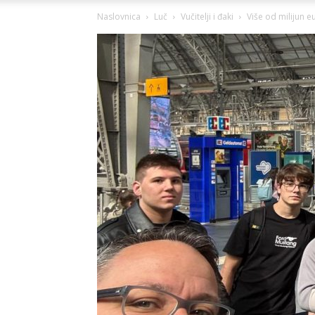
Naslovnica
Luč
Vučitelji i đaki
Više od milijun 