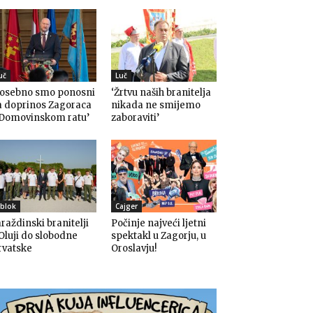
uč
Luč
Posebno smo ponosni
‘Žrtvu naših branitelja
a doprinos Zagoraca
nikada ne smijemo
 Domovinskom ratu’
zaboraviti’
blok
Cajger
raždinski branitelji
Počinje najveći ljetni
Oluji do slobodne
spektakl u Zagorju, u
rvatske
Oroslavju!