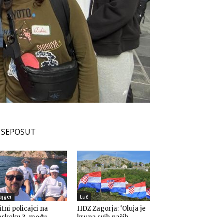
SEPOSUT
ajger
Luč
itni policajci na
HDZ Zagorja: ‘Oluja je