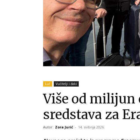
Luč
Vučitelji i đaki
Više od milijun
sredstava za Er
Autor:
Zora Jurić
-
14. svibnja 2026.