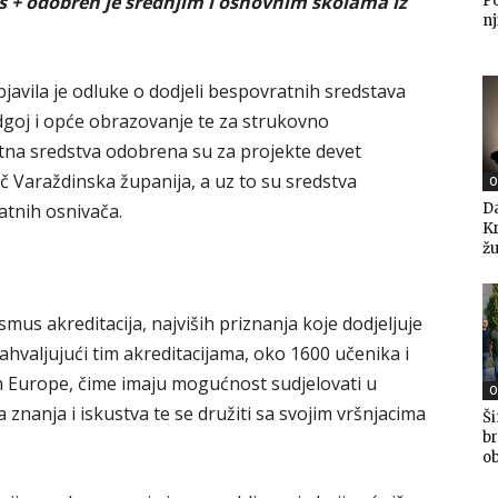
s + odobren je
srednjim i osnovnim školama iz
P
nj
javila je odluke o dodjeli bespovratnih sredstava
odgoj i opće obrazovanje te za strukovno
tna sredstva odobrena su za projekte devet
vač Varaždinska županija, a uz to su sredstva
O
atnih osnivača.
Da
K
žu
smus akreditacija, najviših priznanja koje dodjeljuje
hvaljujući tim akreditacijama, oko 1600 učenika i
em Europe, čime imaju mogućnost sudjelovati u
O
nanja i iskustva te se družiti sa svojim vršnjacima
Ši
br
ob