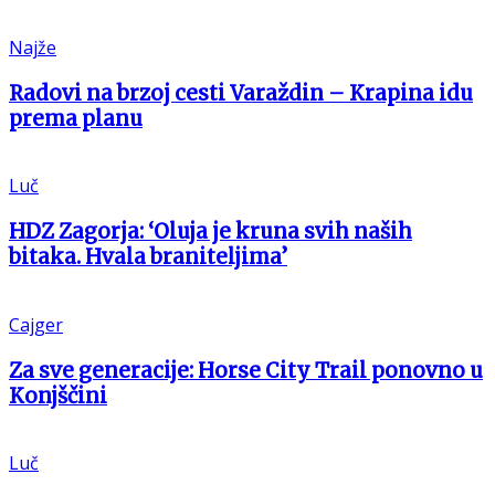
Najže
Radovi na brzoj cesti Varaždin – Krapina idu
prema planu
Luč
HDZ Zagorja: ‘Oluja je kruna svih naših
bitaka. Hvala braniteljima’
Cajger
Za sve generacije: Horse City Trail ponovno u
Konjščini
Luč