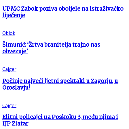
UPMC Zabok poziva oboljele na istraživačko
liječenje
Oblok
Šimunić: ‘Žrtva branitelja trajno nas
obvezuje’
Cajger
Počinje najveći ljetni spektakl u Zagorju, u
Oroslavju!
Cajger
Elitni policajci na Poskoku 3, među njima i
IJP Zlatar