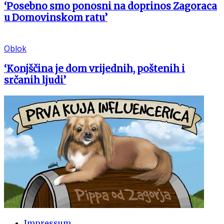
‘Posebno smo ponosni na doprinos Zagoraca
u Domovinskom ratu’
Oblok
‘Konjščina je dom vrijednih, poštenih i
srčanih ljudi’
Impressum