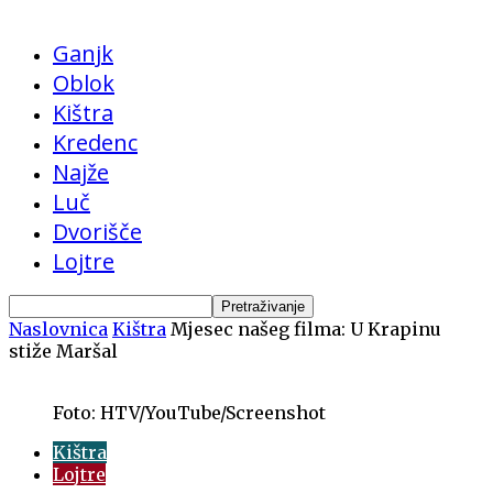
Ganjk
Oblok
Kištra
Kredenc
Najže
Luč
Dvorišče
Lojtre
Naslovnica
Kištra
Mjesec našeg filma: U Krapinu
stiže Maršal
Foto: HTV/YouTube/Screenshot
Kištra
Lojtre