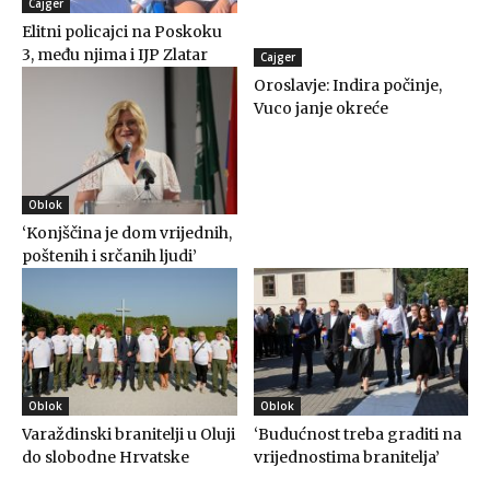
Cajger
Elitni policajci na Poskoku
3, među njima i IJP Zlatar
Cajger
Oroslavje: Indira počinje,
Vuco janje okreće
Oblok
‘Konjščina je dom vrijednih,
poštenih i srčanih ljudi’
Oblok
Oblok
Varaždinski branitelji u Oluji
‘Budućnost treba graditi na
do slobodne Hrvatske
vrijednostima branitelja’