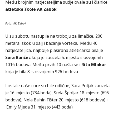
Među brojnim natjecateljima sudjelovale su i članice
atletske škole AK Zabok
.
Foto: AK Zabok
U su subotu nastupile na troboju za limačice, 200
metara, skok u dalj i bacanje vortexa. Među 40
natjecateljica, najbolje plasirana atletičarka bila je
Sara Bunčec
koja je zauzela 5. mjesto s osvojenih
1016 bodova. Među prvih 10 našla se i
Rita Mlakar
koja je bila 8. s osvojenih 926 bodova.
I ostale naše cure su bile odlične, Sara Poljak zauzela
je 16. mjesto (734 boda), Stela Špoljar 18. mjesto (695
bodova), Nela Buhin Fišter 20. mjesto (618 bodova) i
Emily Mjeda 31. mjesto (443 boda).