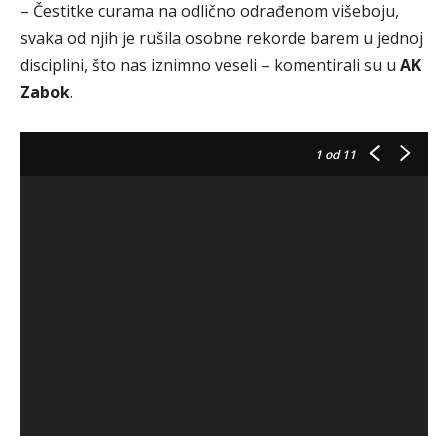
– Čestitke curama na odlično odrađenom višeboju,
svaka od njih je rušila osobne rekorde barem u jednoj
disciplini, što nas iznimno veseli – komentirali su u
AK
Zabok
.
1
od 11