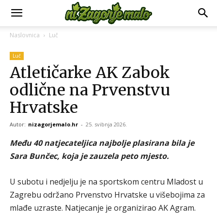
Naslovnica
Luč
Luč
Atletičarke AK Zabok
odlične na Prvenstvu
Hrvatske
Autor:
nizagorjemalo.hr
-
25. svibnja 2026.
Među 40 natjecateljica najbolje plasirana bila je
Sara Bunčec, koja je zauzela peto mjesto.
U subotu i nedjelju je na sportskom centru Mladost u
Zagrebu održano Prvenstvo Hrvatske u višebojima za
mlađe uzraste. Natjecanje je organizirao AK Agram.