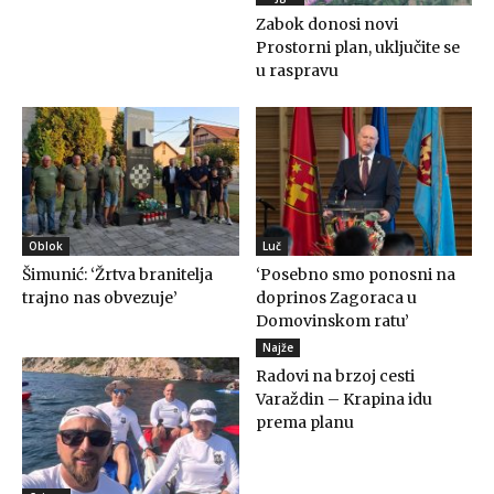
Zabok donosi novi
Prostorni plan, uključite se
u raspravu
Oblok
Luč
Šimunić: ‘Žrtva branitelja
‘Posebno smo ponosni na
trajno nas obvezuje’
doprinos Zagoraca u
Domovinskom ratu’
Najže
Radovi na brzoj cesti
Varaždin – Krapina idu
prema planu