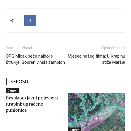
Prethodni članak
Sljedeći članak
OPG Micak peče najbolje
Mjesec našeg filma: U Krapinu
štruklje, Bodren vinski šampion
stiže Maršal
SEPOSUT
Cajger
Besplatan javni prijevoz u
Krapini: Ugrađene
punionice
Cajger