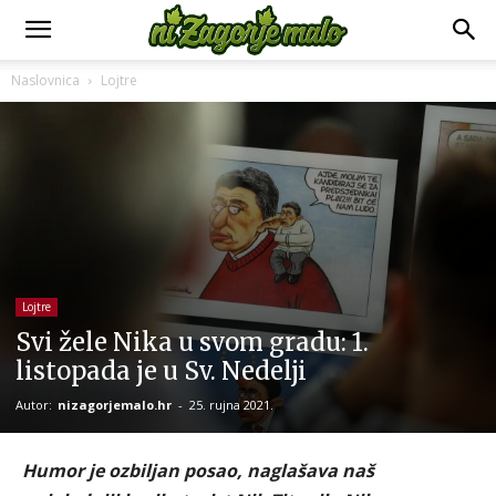
Naslovnica
Lojtre
Lojtre
Svi žele Nika u svom gradu: 1.
listopada je u Sv. Nedelji
Autor:
nizagorjemalo.hr
-
25. rujna 2021.
Humor je ozbiljan posao, naglašava naš