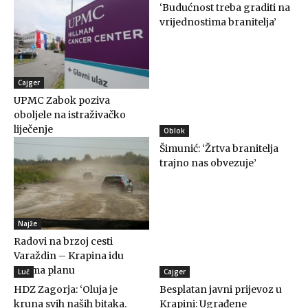
‘Budućnost treba graditi na
vrijednostima branitelja’
Cajger
UPMC Zabok poziva
oboljele na istraživačko
liječenje
Oblok
Šimunić: ‘Žrtva branitelja
trajno nas obvezuje’
Najže
Radovi na brzoj cesti
Varaždin – Krapina idu
prema planu
Luč
Cajger
HDZ Zagorja: ‘Oluja je
Besplatan javni prijevoz u
kruna svih naših bitaka.
Krapini: Ugrađene