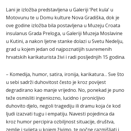
Lani je izložba predstavljena u Galeriji ‘Pet kula’ u
Motovunu te u Domu kulture Nova Gradiška, dok je
ove godine izložba bila postavljena u Muzeju Croata
insulanus Grada Preloga, u Galeriji Muzeja Moslavine
u Kutini, a nakon ljetne stanke dolazi u Svetu Nedelju,
grad u kojem jedan od najpoznatijih suvremenih
hrvatskih karikaturista živi i radi posljednjih 15 godina.
– Komedija, humor, satira, ironija, karikatura… Sve što
u sebi sadrži duhovitost često je kroz povijest
degradirano kao manje vrijedno. No, ponekad je puno
teže osmisliti ingeniozno, lucidno i pronicljivo
duhovito djelo, negoli tragediju ili dramu koja će kod
ljudi izazvati tugu i empatiju. Navesti pojedinca da
kroz humor percipira ozbiljnost situacije, društva,
zemlje i svijeta u kojem živimo, te počne razmišljati i