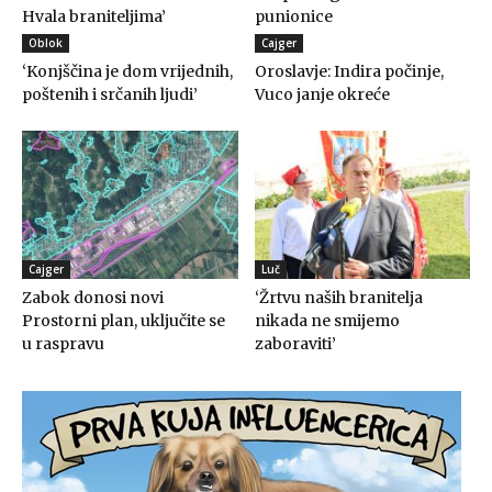
Hvala braniteljima’
punionice
Oblok
Cajger
‘Konjščina je dom vrijednih,
Oroslavje: Indira počinje,
poštenih i srčanih ljudi’
Vuco janje okreće
Cajger
Luč
Zabok donosi novi
‘Žrtvu naših branitelja
Prostorni plan, uključite se
nikada ne smijemo
u raspravu
zaboraviti’