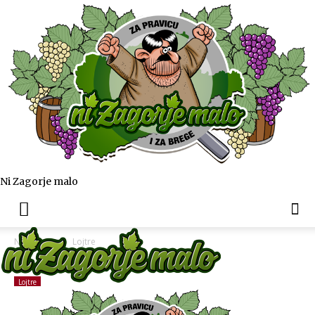
Ni Zagorje malo
Naslovnica
Lojtre
Lojtre
U svima nama se skriva