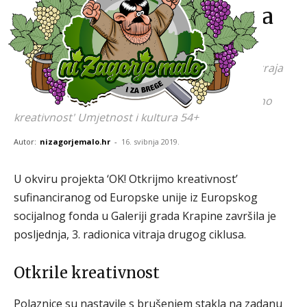
umjetnik: Izložba vitraja
polaznika radionice
U petak 17. svibnja u 19 sati otvorenje izložbe vitraja
polaznika radionice koju je organiziralo Pučko
otvoreno učilište Krapina iz projekta 'OK! Otkrijmo
kreativnost' Umjetnost i kultura 54+
Autor:
nizagorjemalo.hr
-
16. svibnja 2019.
U okviru projekta ‘OK! Otkrijmo kreativnost’
sufinanciranog od Europske unije iz Europskog
socijalnog fonda u Galeriji grada Krapine završila je
posljednja, 3. radionica vitraja drugog ciklusa.
Otkrile kreativnost
Polaznice su nastavile s brušenjem stakla na zadanu