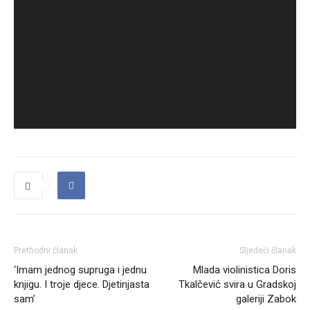
Prethodni članak
Sljedeći članak
‘Imam jednog supruga i jednu
Mlada violinistica Doris
knjigu. I troje djece. Djetinjasta
Tkalčević svira u Gradskoj
sam’
galeriji Zabok