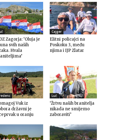
uč
Cajger
Z Zagorja: ‘Oluja je
Elitni policajci na
una svih naših
Poskoku 3, među
taka. Hvala
njima i IJP Zlatar
aniteljima’
redenc
Luč
omagoj Vuk iz
‘Žrtvu naših branitelja
bora državni je
nikada ne smijemo
ceprvak u oranju
zaboraviti’