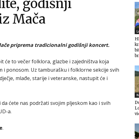
te, godišnji
iz Mača
L
HD
ače priprema tradicionalni godišnji koncert.
kr
bi
br
it će to večer folklora, glazbe i zajedništva koja
m i ponosom. Uz tamburašku i folklorne sekcije svih
ječje, mlađe, starije i veteranske, nastupit će i
K
i da ćete nas podržati svojim pljeskom kao i svih
D
Lo
UD-a.
vi
e
.