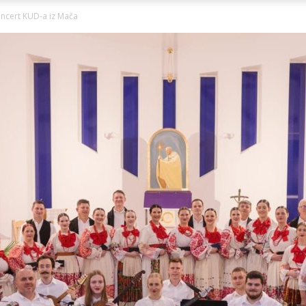
Ni
oncert KUD-a iz Mača
Zagorje
malo