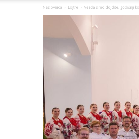
Naslovnica
Lojtre
Vezda simo dojdite, godišnji k