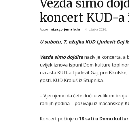
Vezda simo dojdi
koncert KUD-a 
Autor:
nizagorjemalo.hr
-
4. ožujka 2026.
U subotu, 7. ožujka KUD Ljudevit Gaj M
Vezda simo dojdite
naziv je koncerta, a b
uvijek iznova ispuni Dom kulture toplino
uzrasta KUD-a Ljudevit Gaj, predškolske, d
gosti, KUD Kraluš iz Stupnika.
– Vjerujemo da ćete doći u velikom broju 
ranijih godina – pozivaju iz mačanskog K
Koncert počinje u
18 sati u Domu kultur