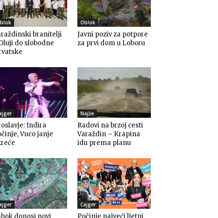
blok
Oblok
raždinski branitelji
Javni poziv za potpore
Oluji do slobodne
za prvi dom u Loboru
rvatske
ajger
Najže
oslavje: Indira
Radovi na brzoj cesti
činje, Vuco janje
Varaždin – Krapina
kreće
idu prema planu
ajger
Cajger
bok donosi novi
Počinje najveći ljetni