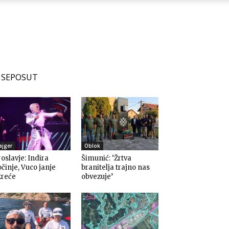
SEPOSUT
ajger
Oblok
oslavje: Indira
Šimunić: ‘Žrtva
činje, Vuco janje
branitelja trajno nas
kreće
obvezuje’