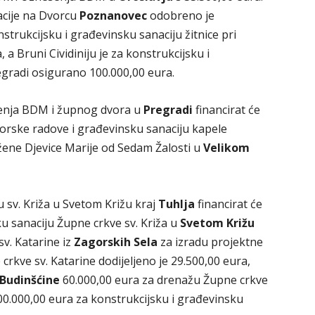
acije na Dvorcu
Poznanovec
odobreno je
nstrukcijsku i građevinsku sanaciju žitnice pri
 Bruni Cividiniju je za konstrukcijsku i
gradi osigurano 100.000,00 eura.
senja BDM i župnog dvora u
Pregradi
financirat će
torske radove i građevinsku sanaciju kapele
žene Djevice Marije od Sedam Žalosti u
Velikom
 sv. Križa u Svetom Križu kraj
Tuhlja
financirat će
ku sanaciju Župne crkve sv. Križa u
Svetom Križu
v. Katarine iz
Zagorskih Sela
za izradu projektne
rkve sv. Katarine dodijeljeno je 29.500,00 eura,
Budinšćine
60.000,00 eura za drenažu Župne crkve
00.000,00 eura za konstrukcijsku i građevinsku