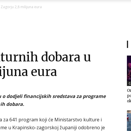
Ni
Zagorju 2,8 milijuna eura
Zagorje
lturnih dobara u
ijuna eura
malo
C
Or
u o dodjeli financijskih sredstava za programe
po
o
nih dobara.
a za 641 program koji će Ministarstvo kulture i
grame u Krapinsko-zagorskoj županiji odobreno je