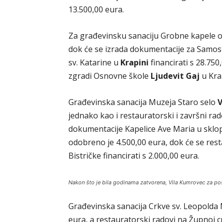
13.500,00 eura.
Za građevinsku sanaciju Grobne kapele ob
dok će se izrada dokumentacije za Samosta
sv. Katarine u
Krapini
financirati s 28.750
zgradi Osnovne škole
Ljudevit Gaj
u Krap
Građevinska sanacija Muzeja Staro selo
V
jednako kao i restauratorski i završni ra
dokumentacije Kapelice Ave Maria u sklop
odobreno je 4.500,00 eura, dok će se rest
Bistričke financirati s 2.000,00 eura.
Nakon što je bila godinama zatvorena, Vila Kumrovec za pos
Građevinska sanacija Crkve sv. Leopolda
eura, a restauratorski radovi na Župnoj