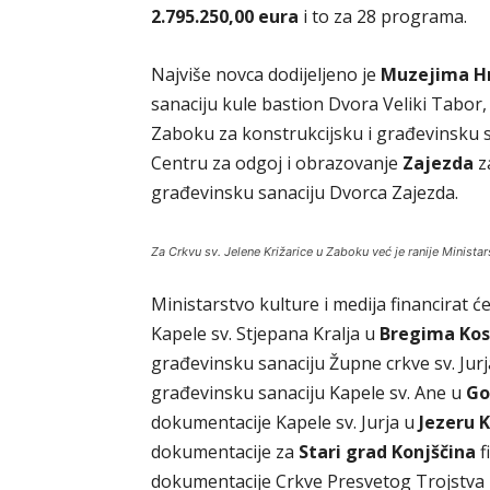
2.795.250,00 eura
i to za 28 programa.
Najviše novca dodijeljeno je
Muzejima H
sanaciju kule bastion Dvora Veliki Tabor
Zaboku za konstrukcijsku i građevinsku sa
Centru za odgoj i obrazovanje
Zajezda
z
građevinsku sanaciju Dvorca Zajezda.
Za Crkvu sv. Jelene Križarice u Zaboku već je ranije Ministars
Ministarstvo kulture i medija financirat ć
Kapele sv. Stjepana Kralja u
Bregima Kos
građevinsku sanaciju Župne crkve sv. Jur
građevinsku sanaciju Kapele sv. Ane u
Go
dokumentacije Kapele sv. Jurja u
Jezeru 
dokumentacije za
Stari grad Konjščina
f
dokumentacije Crkve Presvetog Trojstva