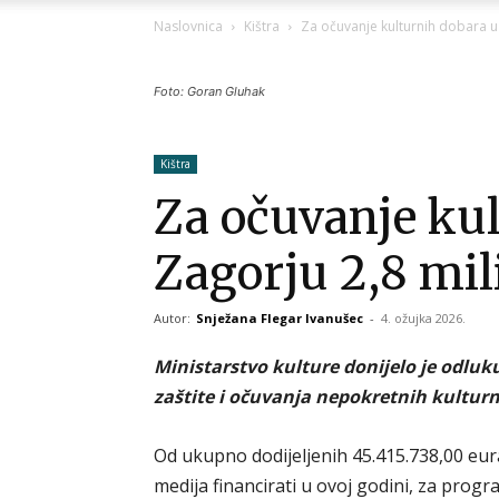
Naslovnica
Kištra
Za očuvanje kulturnih dobara u 
Foto: Goran Gluhak
Kištra
Za očuvanje ku
Zagorju 2,8 mil
Autor:
Snježana Flegar Ivanušec
-
4. ožujka 2026.
Ministarstvo kulture donijelo je odluk
zaštite i očuvanja nepokretnih kultur
Od ukupno dodijeljenih 45.415.738,00 eur
medija financirati u ovoj godini, za pro