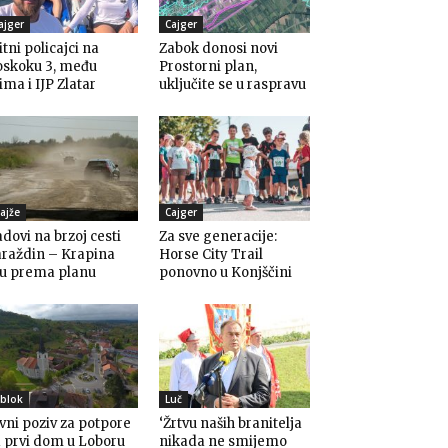
ajger
Cajger
itni policajci na
Zabok donosi novi
oskoku 3, među
Prostorni plan,
ima i IJP Zlatar
uključite se u raspravu
ajže
Cajger
dovi na brzoj cesti
Za sve generacije:
araždin – Krapina
Horse City Trail
du prema planu
ponovno u Konjščini
blok
Luč
vni poziv za potpore
‘Žrtvu naših branitelja
 prvi dom u Loboru
nikada ne smijemo