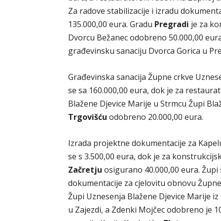
Za radove stabilizacije i izradu dokument
135.000,00 eura. Gradu
Pregradi
je za ko
Dvorcu Bežanec odobreno 50.000,00 eura, a
građevinsku sanaciju Dvorca Gorica u Pre
Građevinska sanacija Župne crkve Uzne
se sa 160.000,00 eura, dok je za restaura
Blažene Djevice Marije u Strmcu Župi Bla
Trgovišću
odobreno 20.000,00 eura.
Izrada projektne dokumentacije za Kapelu
se s 3.500,00 eura, dok je za konstrukcijs
Začretju
osigurano 40.000,00 eura. Župi s
dokumentacije za cjelovitu obnovu Župne c
Župi Uznesenja Blažene Djevice Marije iz
u Zajezdi, a Zdenki Mojčec odobreno je 1