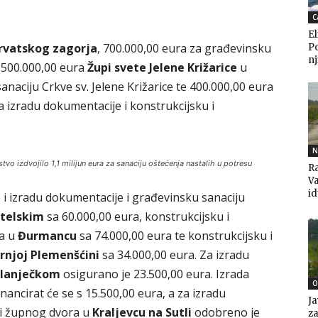
C
El
rvatskog zagorja
, 700.000,00 eura za građevinsku
P
nj
, 500.000,00 eura
Župi svete Jelene Križarice
u
naciju Crkve sv. Jelene Križarice te 400.000,00 eura
a izradu dokumentacije i konstrukcijsku i
N
tvo izdvojilo 1,1 milijun eura za sanaciju oštećenja nastalih u potresu
Ra
V
i
e i izradu dokumentacije i građevinsku sanaciju
telskim
sa 60.000,00 eura, konstrukcijsku i
ja u
Đurmancu
sa 74.000,00 eura te konstrukcijsku i
rnjoj Plemenšćini
sa 34.000,00 eura. Za izradu
Klanječkom
osigurano je 23.500,00 eura. Izrada
O
inancirat će se s 15.500,00 eura, a za izradu
Ja
 i župnog dvora u
Kraljevcu na Sutli
odobreno je
za