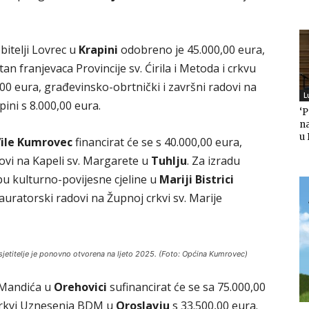
itelji Lovrec u
Krapini
odobreno je 45.000,00 eura,
n franjevaca Provincije sv. Ćirila i Metoda i crkvu
,00 eura, građevinsko-obrtnički i završni radovi na
L
ini s 8.000,00 eura.
‘
n
u
ile Kumrovec
financirat će se s 40.000,00 eura,
dovi na Kapeli sv. Margarete u
Tuhlju
. Za izradu
u kulturno-povijesne cjeline u
Mariji Bistrici
auratorski radovi na Župnoj crkvi sv. Marije
jetitelje je ponovno otvorena na ljeto 2025. (Foto: Općina Kumrovec)
 Mandića u
Orehovici
sufinancirat će se sa 75.000,00
 crkvi Uznesenja BDM u
Oroslavju
s 33.500,00 eura.