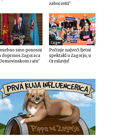
zaboraviti’
uč
Cajger
Posebno smo ponosni
Počinje najveći ljetni
a doprinos Zagoraca
spektakl u Zagorju, u
 Domovinskom ratu’
Oroslavju!