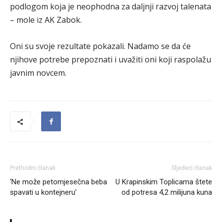
podlogom koja je neophodna za daljnji razvoj talenata
– mole iz AK Zabok.
Oni su svoje rezultate pokazali. Nadamo se da će
njihove potrebe prepoznati i uvažiti oni koji raspolažu
javnim novcem.
Prethodni članak
Sljedeći članak
‘Ne može petomjesečna beba
U Krapinskim Toplicama štete
spavati u kontejneru’
od potresa 4,2 milijuna kuna