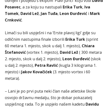
odnijeli i pobjedu s ekipom ‘Plavi jurići’ koju vodi
David
Posavec
, a za koju su nastupali
Erika Turk
,
Iva
Tomek
,
David Lež
,
Jan Tuđa
,
Leon Đurđević
i
Mark
Crnković
.
Limači su bili uspješni i na ‘Erste plavoj ligi’ gdje su
odličnim nastupima finale izborili
Erika Turk
(sprint
60 metara 1. mjesto, skok u dalj 1. mjesto),
Chiara
Štefanović
(vortex 1. mjesto),
David Lež
( 300 metara
2. mjesto, skok u dalj 2. mjesto),
Leon Đurđević
(skok
u dalj 2. mjesto),
Petra Ravlić
(kugla 3 kilograma 1.
mjesto) i
Jakov Kovačićek
(3. mjesto vortex i 60
metara).
– Lani je po prvi puta neki član naše atletske škole
osvojio državnu medalju, što je dobar pokazatelj
uspješnog rada. To je uspjelo našem kadetu
Davidu