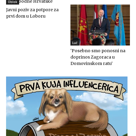
do slobodne Hrvatske
Oblok
Javni poziv za potpore za
prvi dom u Loboru
Luč
‘Posebno smo ponosni na
doprinos Zagoraca u
Domovinskom ratu’