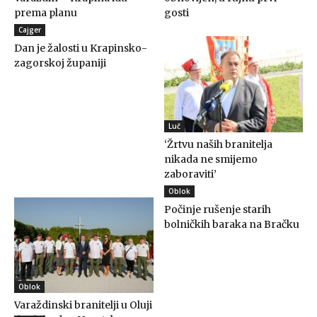
prema planu
gosti
Cajger
Dan je žalosti u Krapinsko-
zagorskoj županiji
Luč
‘Žrtvu naših branitelja
nikada ne smijemo
zaboraviti’
Oblok
Počinje rušenje starih
bolničkih baraka na Bračku
Oblok
Varaždinski branitelji u Oluji