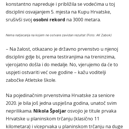
konstantno napreduje i približila se vodećima u toj
disciplini osvajanjem 5. mjesta na Kupu Hrvatske,
srušivši svoj
osobni rekord
na 3000 metara.
Nema natjecanja na kojem ne ostvare zavidan rezultat (Foto: AK Zabok)
– Na žalost, otkazano je državno prvenstvo u njenoj
disciplini gdje bi, prema testiranjima na treninzima,
vjerojatno došla i do medalje. No, vjerujemo da će to
uspjeti ostvariti već ove godine – kažu voditelji
zabočke Atletske škole.
Na pojedinačnim prvenstvima Hrvatske za seniore
2020. je bila još jedna uspješna godina, unatoč svim
neprilikama.
Nikola Špoljar
osvojio je titule prvaka
Hrvatske u planinskom trčanju (klasično 11
kilometara) i viceprvaka u planinskom trčanju na duge