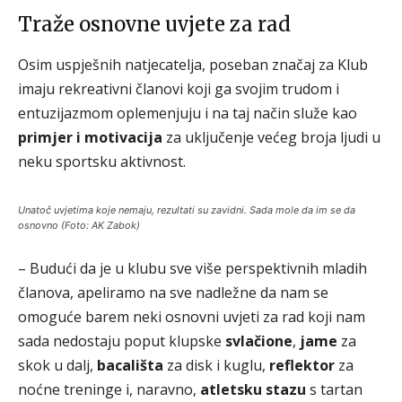
Traže osnovne uvjete za rad
Osim uspješnih natjecatelja, poseban značaj za Klub
imaju rekreativni članovi koji ga svojim trudom i
entuzijazmom oplemenjuju i na taj način služe kao
primjer i motivacija
za uključenje većeg broja ljudi u
neku sportsku aktivnost.
Unatoč uvjetima koje nemaju, rezultati su zavidni. Sada mole da im se da
osnovno (Foto: AK Zabok)
– Budući da je u klubu sve više perspektivnih mladih
članova, apeliramo na sve nadležne da nam se
omoguće barem neki osnovni uvjeti za rad koji nam
sada nedostaju poput klupske
svlačione
,
jame
za
skok u dalj,
bacališta
za disk i kuglu,
reflektor
za
noćne treninge i, naravno,
atletsku stazu
s tartan