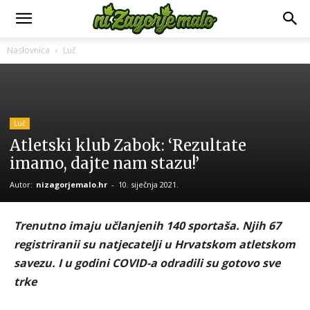
Naslovnica
Luč
Luč
Atletski klub Zabok: ‘Rezultate
imamo, dajte nam stazu!’
Autor:
nizagorjemalo.hr
-
10. siječnja 2021.
Trenutno imaju učlanjenih 140 sportaša. Njih 67
registriranii su natjecatelji u Hrvatskom atletskom
savezu. I u godini COVID-a odradili su gotovo sve
trke