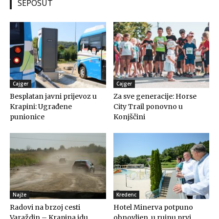
SEPOSUT
Cajger
Cajger
Besplatan javni prijevoz u
Za sve generacije: Horse
Krapini: Ugrađene
City Trail ponovno u
punionice
Konjščini
Najže
Kredenc
Radovi na brzoj cesti
Hotel Minerva potpuno
Varaždin – Krapina idu
obnovljen, u rujnu prvi