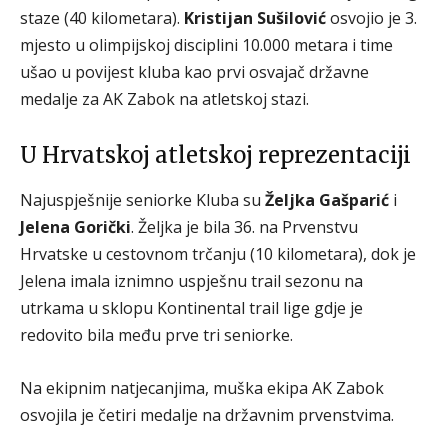
staze (40 kilometara).
Kristijan Sušilović
osvojio je 3.
mjesto u olimpijskoj disciplini 10.000 metara i time
ušao u povijest kluba kao prvi osvajač državne
medalje za AK Zabok na atletskoj stazi.
U Hrvatskoj atletskoj reprezentaciji
Najuspješnije seniorke Kluba su
Željka Gašparić
i
Jelena Gorički
. Željka je bila 36. na Prvenstvu
Hrvatske u cestovnom trčanju (10 kilometara), dok je
Jelena imala iznimno uspješnu trail sezonu na
utrkama u sklopu Kontinental trail lige gdje je
redovito bila među prve tri seniorke.
Na ekipnim natjecanjima, muška ekipa AK Zabok
osvojila je četiri medalje na državnim prvenstvima.