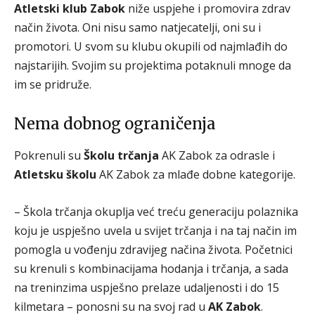
Atletski klub Zabok
niže uspjehe i promovira zdrav
način života. Oni nisu samo natjecatelji, oni su i
promotori. U svom su klubu okupili od najmlađih do
najstarijih. Svojim su projektima potaknuli mnoge da
im se pridruže.
Nema dobnog ograničenja
Pokrenuli su
Školu trčanja
AK Zabok za odrasle i
Atletsku školu
AK Zabok za mlađe dobne kategorije.
– Škola trčanja okuplja već treću generaciju polaznika
koju je uspješno uvela u svijet trčanja i na taj način im
pomogla u vođenju zdravijeg načina života. Početnici
su krenuli s kombinacijama hodanja i trčanja, a sada
na treninzima uspješno prelaze udaljenosti i do 15
kilmetara – ponosni su na svoj rad u
AK Zabok
.