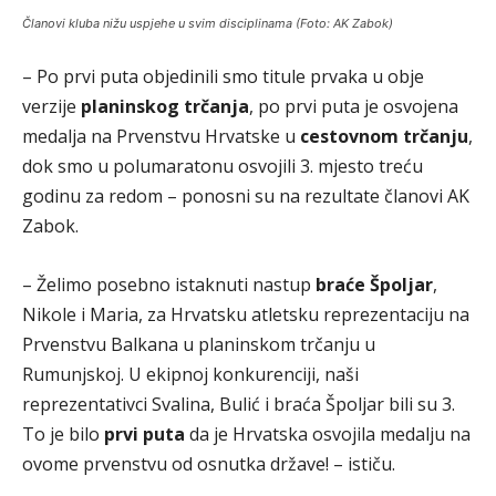
Članovi kluba nižu uspjehe u svim disciplinama (Foto: AK Zabok)
– Po prvi puta objedinili smo titule prvaka u obje
verzije
planinskog trčanja
, po prvi puta je osvojena
medalja na Prvenstvu Hrvatske u
cestovnom trčanju
,
dok smo u polumaratonu osvojili 3. mjesto treću
godinu za redom – ponosni su na rezultate članovi AK
Zabok.
– Želimo posebno istaknuti nastup
braće Špoljar
,
Nikole i Maria, za Hrvatsku atletsku reprezentaciju na
Prvenstvu Balkana u planinskom trčanju u
Rumunjskoj. U ekipnoj konkurenciji, naši
reprezentativci Svalina, Bulić i braća Špoljar bili su 3.
To je bilo
prvi puta
da je Hrvatska osvojila medalju na
ovome prvenstvu od osnutka države! – ističu.