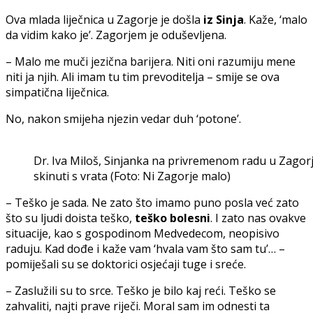
Ova mlada liječnica u Zagorje je došla
iz Sinja
. Kaže, ‘malo
da vidim kako je’. Zagorjem je oduševljena.
– Malo me muči jezična barijera. Niti oni razumiju mene
niti ja njih. Ali imam tu tim prevoditelja – smije se ova
simpatična liječnica.
No, nakon smijeha njezin vedar duh ‘potone’.
Dr. Iva Miloš, Sinjanka na privremenom radu u Zagor
skinuti s vrata (Foto: Ni Zagorje malo)
– Teško je sada. Ne zato što imamo puno posla već zato
što su ljudi doista teško,
teško bolesni
. I zato nas ovakve
situacije, kao s gospodinom Medvedecom, neopisivo
raduju. Kad dođe i kaže vam ‘hvala vam što sam tu’… –
pomiješali su se doktorici osjećaji tuge i sreće.
– Zaslužili su to srce. Teško je bilo kaj reći. Teško se
zahvaliti, najti prave riječi. Moral sam im odnesti ta