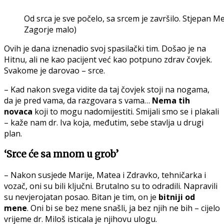
Od srca je sve počelo, sa srcem je završilo. Stjepan 
Zagorje malo)
Ovih je dana iznenadio svoj spasilački tim. Došao je na
Hitnu, ali ne kao pacijent već kao potpuno zdrav čovjek.
Svakome je darovao – srce.
– Kad nakon svega vidite da taj čovjek stoji na nogama,
da je pred vama, da razgovara s vama…
Nema tih
novaca
koji to mogu nadomijestiti. Smijali smo se i plakali
– kaže nam dr. Iva koja, međutim, sebe stavlja u drugi
plan.
‘Srce će sa mnom u grob’
– Nakon susjede Marije, Matea i Zdravko, tehničarka i
vozač, oni su bili ključni. Brutalno su to odradili. Napravili
su nevjerojatan posao. Bitan je tim, on je
bitniji od
mene
. Oni bi se bez mene snašli, ja bez njih ne bih – cijelo
vrijeme dr. Miloš isticala je njihovu ulogu.