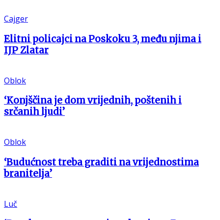
Cajger
Elitni policajci na Poskoku 3, među njima i
IJP Zlatar
Oblok
‘Konjščina je dom vrijednih, poštenih i
srčanih ljudi’
Oblok
‘Budućnost treba graditi na vrijednostima
branitelja’
Luč