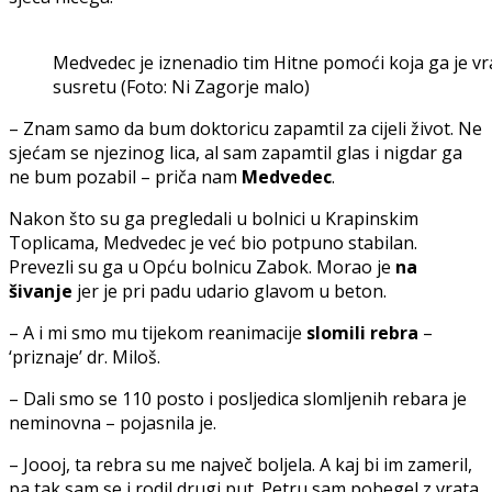
Medvedec je iznenadio tim Hitne pomoći koja ga je vratil
susretu (Foto: Ni Zagorje malo)
– Znam samo da bum doktoricu zapamtil za cijeli život. Ne
sjećam se njezinog lica, al sam zapamtil glas i nigdar ga
ne bum pozabil – priča nam
Medvedec
.
Nakon što su ga pregledali u bolnici u Krapinskim
Toplicama, Medvedec je već bio potpuno stabilan.
Prevezli su ga u Opću bolnicu Zabok. Morao je
na
šivanje
jer je pri padu udario glavom u beton.
– A i mi smo mu tijekom reanimacije
slomili rebra
–
‘priznaje’ dr. Miloš.
– Dali smo se 110 posto i posljedica slomljenih rebara je
neminovna – pojasnila je.
– Joooj, ta rebra su me največ boljela. A kaj bi im zameril,
pa tak sam se i rodil drugi put. Petru sam pobegel z vrata