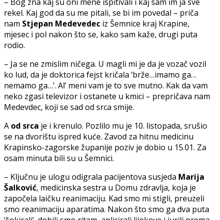
– Bog zna kaj su oni mene ispitivali i kaj sam im ja sve
rekel. Kaj god da su me pitali, se bi im povedal – priča
nam
Stjepan Medevedec
iz Šemnice kraj Krapine,
mjesec i pol nakon što se, kako sam kaže, drugi puta
rodio.
– Ja se ne zmislim ničega. U magli mi je da je vozač vozil
ko lud, da je doktorica fejst kričala ‘brže…imamo ga…
nemamo ga…’. Al’ meni vam je to sve mutno. Kak da vam
neko zgasi televizor i ostanete u kmici – prepričava nam
Medevdec, koji se sad od srca smije.
A
od srca
je i krenulo. Pozlilo mu je 10. listopada, srušio
se na dvorištu ispred kuće. Zavod za hitnu medicinu
Krapinsko-zagorske županije poziv je dobio u 15.01. Za
osam minuta bili su u Šemnici.
– Ključnu je ulogu odigrala pacijentova susjeda
Marija
Šalković
, medicinska sestra u Domu zdravlja, koja je
započela laičku reanimaciju. Kad smo mi stigli, preuzeli
smo reanimaciju aparatima. Nakon što smo ga dva puta