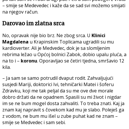
– smije se Medevedec i kaže da se sad svi možemo smijati
na njegov račun.
Darovao im zlatna srca
No, opravak nije bio brz. Ne zbog srca. U
Klinici
Magdalena
u Krapinskim Toplicama ugradili su mu
kardioverter. Ali je Medvedec, dok je sa slomljenim
rebrima ležao u Općoj bolnici Zabok, dobio upalu pluća, a
na to i –
koronu
. Oporavljao se četiri tjedna, smršavio 12
kila.
– Ja sam se samo potrudil dvaput rodit. Zahvaljujući
susjedi Mariji, doktorici Ivi, tehničarki Matei i šoferu
Zdravku, koji me tak peljal da su me ove dve morale
dobro držati da ne opadnem. Spasili su mi život i nigdar
im se ne bum mogel dosta zahvaliti. To treba znati. Kaj ja
znam kaj napravit s čovekom kad mu je slabo. Poleješ ga
z vodom, ne bum mu išel u zube puhat kad ne znam –
smije se Medvedec i sam sebi.