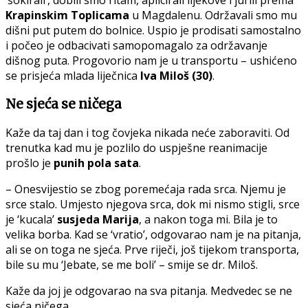
‘šokirali’, dobili smo ritam, aplicirali lijekove i jurili prema
Krapinskim Toplicama
u Magdalenu. Održavali smo mu
dišni put putem do bolnice. Uspio je prodisati samostalno
i počeo je odbacivati samopomagalo za održavanje
dišnog puta. Progovorio nam je u transportu – ushićeno
se prisjeća mlada liječnica
Iva Miloš (30)
.
Ne sjeća se ničega
Kaže da taj dan i tog čovjeka nikada neće zaboraviti. Od
trenutka kad mu je pozlilo do uspješne reanimacije
prošlo je
punih pola sata
.
– Onesvijestio se zbog poremećaja rada srca. Njemu je
srce stalo. Umjesto njegova srca, dok mi nismo stigli, srce
je ‘kucala’
susjeda Marija
, a nakon toga mi. Bila je to
velika borba. Kad se ‘vratio’, odgovarao nam je na pitanja,
ali se on toga ne sjeća. Prve riječi, još tijekom transporta,
bile su mu ‘Jebate, se me boli’ – smije se dr. Miloš.
Kaže da joj je odgovarao na sva pitanja. Medvedec se ne
sjeća ničega.