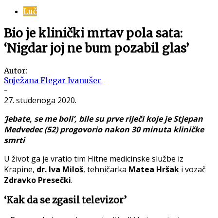
Luč
Bio je klinički mrtav pola sata:
‘Nigdar joj ne bum pozabil glas’
Autor:
Snježana Flegar Ivanušec
-
27. studenoga 2020.
‘Jebate, se me boli’, bile su prve riječi koje je Stjepan
Medvedec (52) progovorio nakon 30 minuta kliničke
smrti
U život ga je vratio tim Hitne medicinske službe iz
Krapine,
dr. Iva Miloš
, tehničarka
Matea Hršak
i vozač
Zdravko Presečki
.
‘Kak da se zgasil televizor’