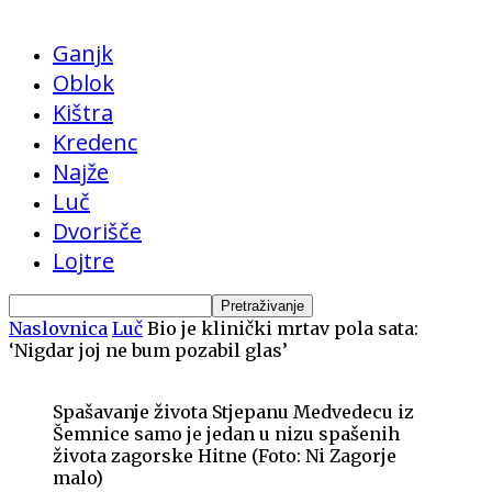
Ganjk
Oblok
Kištra
Kredenc
Najže
Luč
Dvorišče
Lojtre
Naslovnica
Luč
Bio je klinički mrtav pola sata:
‘Nigdar joj ne bum pozabil glas’
Spašavanje života Stjepanu Medvedecu iz
Šemnice samo je jedan u nizu spašenih
života zagorske Hitne (Foto: Ni Zagorje
malo)