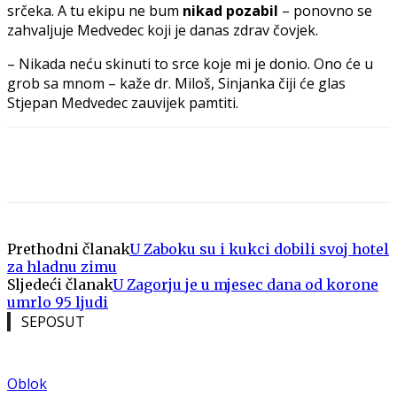
srčeka. A tu ekipu ne bum
nikad pozabil
– ponovno se
zahvaljuje Medvedec koji je danas zdrav čovjek.
– Nikada neću skinuti to srce koje mi je donio. Ono će u
grob sa mnom – kaže dr. Miloš, Sinjanka čiji će glas
Stjepan Medvedec zauvijek pamtiti.
Prethodni članak
U Zaboku su i kukci dobili svoj hotel
za hladnu zimu
Sljedeći članak
U Zagorju je u mjesec dana od korone
umrlo 95 ljudi
SEPOSUT
Oblok