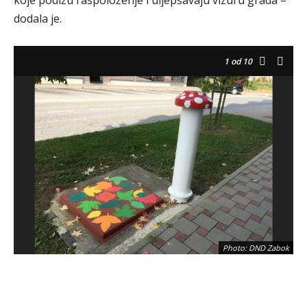
koje podižu raspoloženje i uljepšavaju vizuru grada –
dodala je.
1
od 10
Photo: DND Zabok