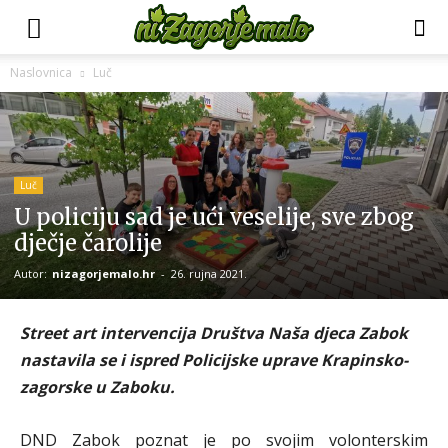
Naslovnica
Luč
Luč
U policiju sad je ući veselije, sve zbog
dječje čarolije
Autor:
nizagorjemalo.hr
-
26. rujna 2021.
Street art intervencija Društva Naša djeca Zabok
nastavila se i ispred Policijske uprave Krapinsko-
zagorske u Zaboku.
DND Zabok poznat je po svojim volonterskim