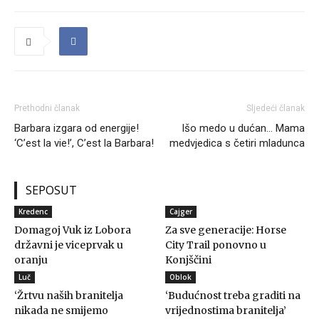
Prethodni članak
Sljedeći članak
Barbara izgara od energije!
Išo medo u dućan… Mama
‘C’est la vie!’, C’est la Barbara!
medvjedica s četiri mladunca
SEPOSUT
Kredenc
Cajger
Domagoj Vuk iz Lobora
Za sve generacije: Horse
državni je viceprvak u
City Trail ponovno u
oranju
Konjščini
Luč
Oblok
‘Žrtvu naših branitelja
‘Budućnost treba graditi na
nikada ne smijemo
vrijednostima branitelja’