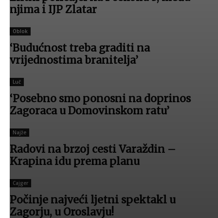
njima i IJP Zlatar
Oblok
‘Budućnost treba graditi na
vrijednostima branitelja’
Luč
‘Posebno smo ponosni na doprinos
Zagoraca u Domovinskom ratu’
Najže
Radovi na brzoj cesti Varaždin –
Krapina idu prema planu
Cajger
Počinje najveći ljetni spektakl u
Zagorju, u Oroslavju!