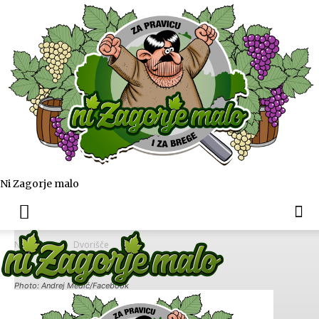
Ni Zagorje malo
Naslovnica
Dvorišče
Photo: Andrej Medić/Facebook
Dvorišče