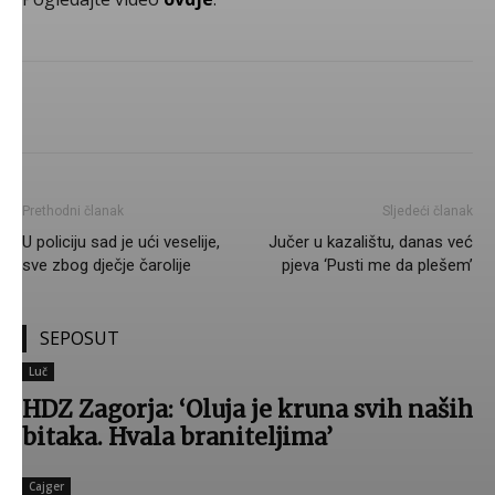
Photo: Alen Medić/Facebook
Prethodni članak
Sljedeći članak
U policiju sad je ući veselije,
Jučer u kazalištu, danas već
sve zbog dječje čarolije
pjeva ‘Pusti me da plešem’
SEPOSUT
Luč
Photo: Screenshot/Alen Medić/Facebook
HDZ Zagorja: ‘Oluja je kruna svih naših
bitaka. Hvala braniteljima’
Cajger