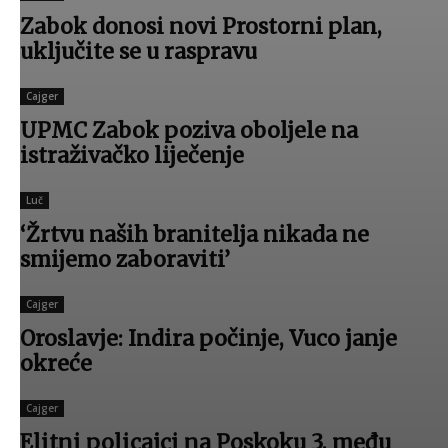
Zabok donosi novi Prostorni plan,
uključite se u raspravu
Cajger
UPMC Zabok poziva oboljele na
istraživačko liječenje
Photo: Screenshot/Alen Medić/Facebook
Luč
‘Žrtvu naših branitelja nikada ne
smijemo zaboraviti’
Cajger
Oroslavje: Indira počinje, Vuco janje
okreće
Cajger
Photo: Screenshot/Alen Medić/Facebook
Elitni policajci na Poskoku 3, među