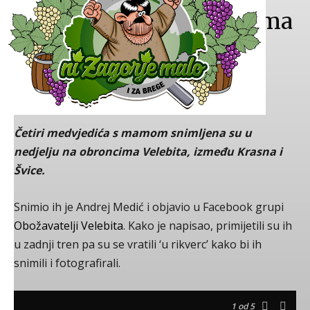
Išo medo u dućan… Mama
medvjedica s četiri
mladunca
Autor:
Snježana Flegar Ivanušec
-
27. rujna 2021.
Četiri medvjedića s mamom snimljena su u
nedjelju na obroncima Velebita, između Krasna i
Švice.
Snimio ih je Andrej Medić i objavio u Facebook grupi
Obožavatelji Velebita
. Kako je napisao, primijetili su ih
u zadnji tren pa su se vratili ‘u rikverc’ kako bi ih
snimili i fotografirali.
1
od 5