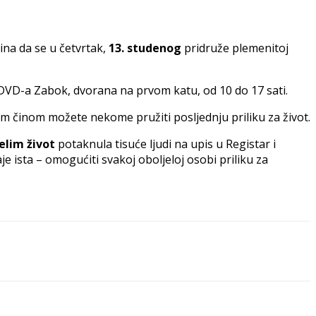
na da se u četvrtak,
13. studenog
pridruže plemenitoj
ma DVD-a Zabok, dvorana na prvom katu, od 10 do 17 sati.
im činom možete nekome pružiti posljednju priliku za život.
elim život
potaknula tisuće ljudi na upis u Registar i
aje ista – omogućiti svakoj oboljeloj osobi priliku za