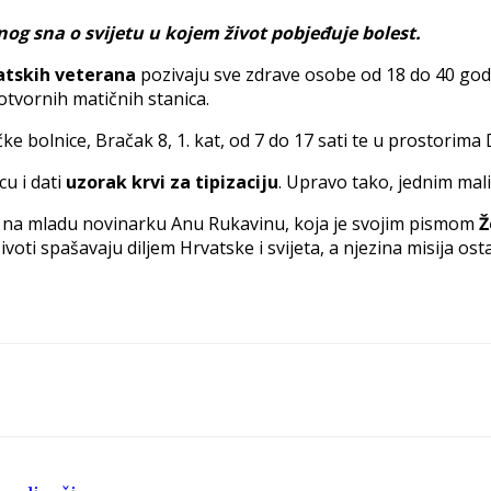
inog sna o svijetu u kojem život pobjeđuje bolest.
vatskih veterana
pozivaju sve zdrave osobe od 18 do 40 godi
votvornih matičnih stanica.
očke bolnice, Bračak 8, 1. kat, od 7 do 17 sati te u prostori
cu i dati
uzorak krvi za tipizaciju
. Upravo tako, jednim mal
 na mladu novinarku Anu Rukavinu, koja je svojim pismom
Ž
ivoti spašavaju diljem Hrvatske i svijeta, a njezina misija ost