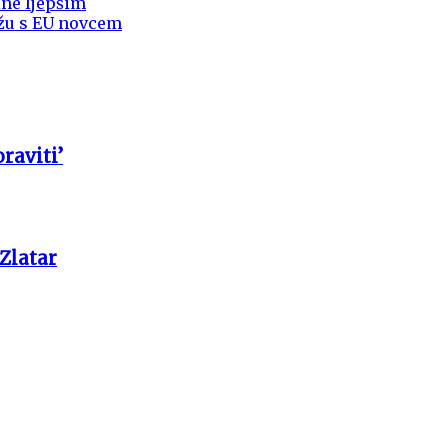
ine ljepšim
ažu s EU novcem
raviti’
 Zlatar