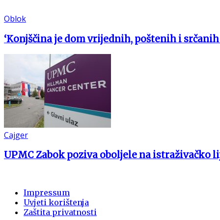
Oblok
‘Konjščina je dom vrijednih, poštenih i srčanih 
Cajger
UPMC Zabok poziva oboljele na istraživačko li
Impressum
Uvjeti korištenja
Zaštita privatnosti