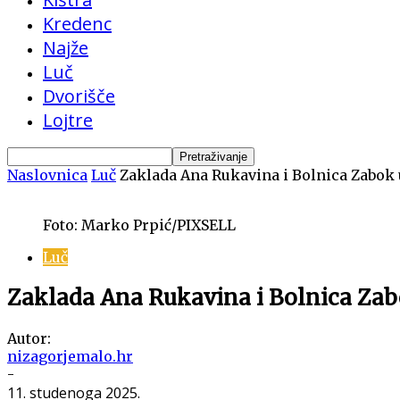
Kredenc
Najže
Luč
Dvorišče
Lojtre
Naslovnica
Luč
Zaklada Ana Rukavina i Bolnica Zabok u
Foto: Marko Prpić/PIXSELL
Luč
Zaklada Ana Rukavina i Bolnica Zabo
Autor:
nizagorjemalo.hr
-
11. studenoga 2025.