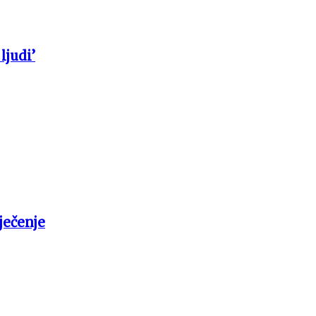
ljudi’
ječenje