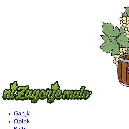
Ganjk
Oblok
Kištra