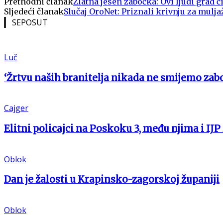
Prethodni članak
Zlatna jesen zabočka: Ovi ljudi grad č
Sljedeći članak
Slučaj OroNet: Priznali krivnju za mulj
SEPOSUT
Luč
‘Žrtvu naših branitelja nikada ne smijemo zabo
Cajger
Elitni policajci na Poskoku 3, među njima i IJP
Oblok
Dan je žalosti u Krapinsko-zagorskoj županiji
Oblok