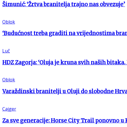
Šimunić: ‘Žrtva branitelja trajno nas obvezuje’
Oblok
‘Budućnost treba graditi na vrijednostima bran
Luč
HDZ Zagorja: ‘Oluja je kruna svih naših bitaka.
Oblok
Varaždinski branitelji u Oluji do slobodne Hrv
Cajger
Za sve generacije: Horse City Trail ponovno u 