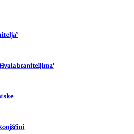
itelja’
 Hvala braniteljima’
atske
Konjščini