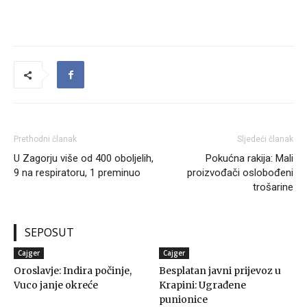
Prethodni članak
Sljedeći članak
U Zagorju više od 400 oboljelih,
Pokućna rakija: Mali
9 na respiratoru, 1 preminuo
proizvođači oslobođeni
trošarine
SEPOSUT
Cajger
Cajger
Oroslavje: Indira počinje,
Besplatan javni prijevoz u
Vuco janje okreće
Krapini: Ugrađene
punionice