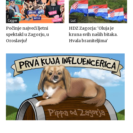
Cajger
Luč
Počinje najveći ljetni
HDZ Zagorja: ‘Oluja je
spektakl u Zagorju, u
kruna svih naših bitaka.
Oroslavju!
Hvala braniteljima’