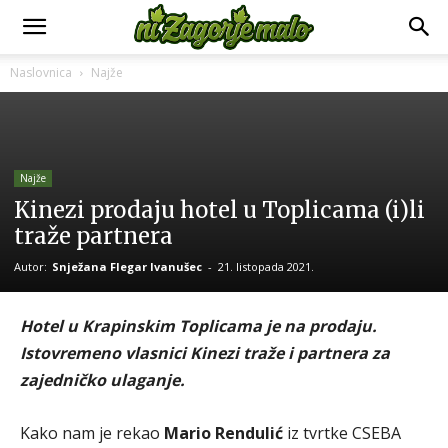
Naslovnica
Najže
Najže
Kinezi prodaju hotel u Toplicama (i)li
traže partnera
Autor:
Snježana Flegar Ivanušec
-
21. listopada 2021.
Hotel u Krapinskim Toplicama je na prodaju.
Istovremeno vlasnici Kinezi traže i partnera za
zajedničko ulaganje.
Kako nam je rekao
Mario Rendulić
iz tvrtke CSEBA