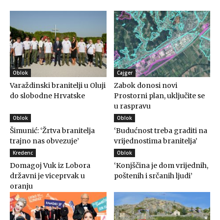
Oblok
Cajger
Varaždinski branitelji u Oluji
Zabok donosi novi
do slobodne Hrvatske
Prostorni plan, uključite se
u raspravu
Oblok
Oblok
Šimunić: ‘Žrtva branitelja
‘Budućnost treba graditi na
trajno nas obvezuje’
vrijednostima branitelja’
Kredenc
Oblok
Domagoj Vuk iz Lobora
‘Konjščina je dom vrijednih,
državni je viceprvak u
poštenih i srčanih ljudi’
oranju