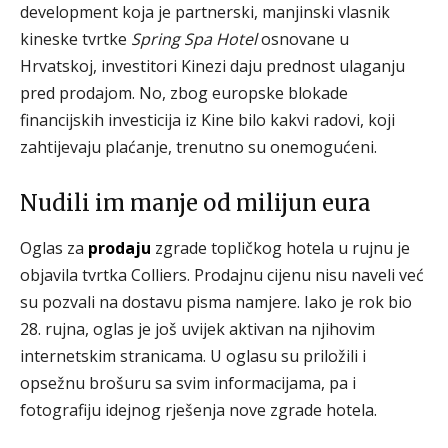
development koja je partnerski, manjinski vlasnik
kineske tvrtke
Spring Spa Hotel
osnovane u
Hrvatskoj, investitori Kinezi daju prednost ulaganju
pred prodajom. No, zbog europske blokade
financijskih investicija iz Kine bilo kakvi radovi, koji
zahtijevaju plaćanje, trenutno su onemogućeni.
Nudili im manje od milijun eura
Oglas za
prodaju
zgrade topličkog hotela u rujnu je
objavila tvrtka Colliers. Prodajnu cijenu nisu naveli već
su pozvali na dostavu pisma namjere. Iako je rok bio
28. rujna, oglas je još uvijek aktivan na njihovim
internetskim stranicama. U oglasu su priložili i
opsežnu brošuru sa svim informacijama, pa i
fotografiju idejnog rješenja nove zgrade hotela.