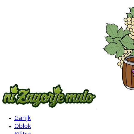
Ganjk
Oblok
Kištra