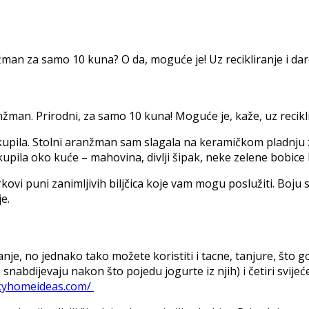
nžman za samo 10 kuna? O da, moguće je! Uz recikliranje i dar
ranžman. Prirodni, za samo 10 kuna! Moguće je, kaže, uz recik
 kupila. Stolni aranžman sam slagala na keramičkom pladnju za
upila oko kuće – mahovina, divlji šipak, neke zelene bobice
kovi puni zanimljivih biljčica koje vam mogu poslužiti. Boju s
e.
nje, no jednako tako možete koristiti i tacne, tanjure, što g
abdijevaju nakon što pojedu jogurte iz njih) i četiri svijeće
ckyhomeideas.com/