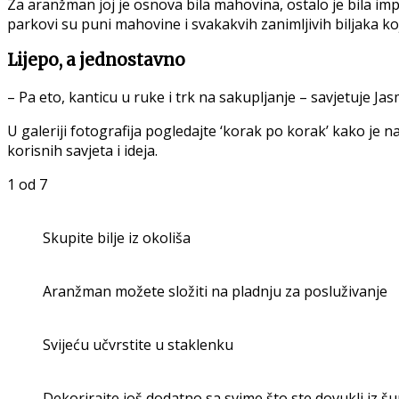
Za aranžman joj je osnova bila mahovina, ostalo je bila impro
parkovi su puni mahovine i svakakvih zanimljivih biljaka k
Lijepo, a jednostavno
– Pa eto, kanticu u ruke i trk na sakupljanje – savjetuje Jas
U galeriji fotografija pogledajte ‘korak po korak’ kako je 
korisnih savjeta i ideja.
1
od 7
Skupite bilje iz okoliša
Aranžman možete složiti na pladnju za posluživanje
Svijeću učvrstite u staklenku
Dekorirajte još dodatno sa svime što ste dovukli iz šu