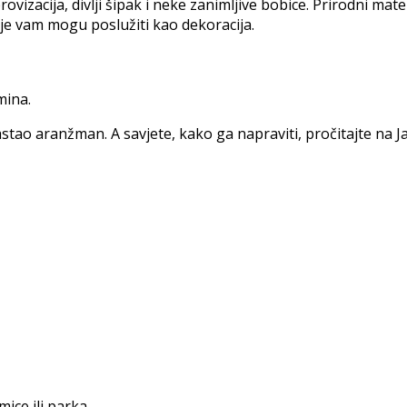
vizacija, divlji šipak i neke zanimljive bobice. Prirodni mate
oje vam mogu poslužiti kao dekoracija.
mina.
nastao aranžman. A savjete, kako ga napraviti, pročitajte na
mice ili parka