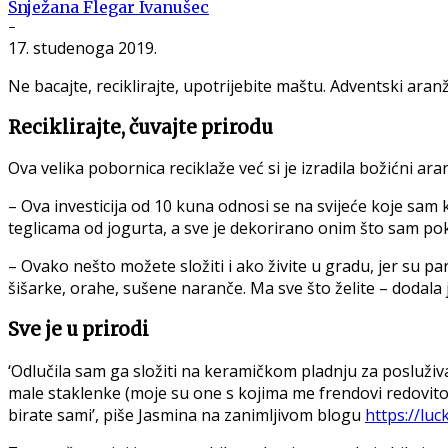
Snježana Flegar Ivanušec
-
17. studenoga 2019.
Ne bacajte, reciklirajte, upotrijebite maštu. Adventski ara
Reciklirajte, čuvajte prirodu
Ova velika pobornica reciklaže već si je izradila božićni a
– Ova investicija od 10 kuna odnosi se na svijeće koje sam
teglicama od jogurta, a sve je dekorirano onim što sam pok
– Ovako nešto možete složiti i ako živite u gradu, jer su par
šišarke, orahe, sušene naranče. Ma sve što želite – dodala j
Sve je u prirodi
‘Odlučila sam ga složiti na keramičkom pladnju za posluživa
male staklenke (moje su one s kojima me frendovi redovito sn
birate sami’, piše Jasmina na zanimljivom blogu
https://lu