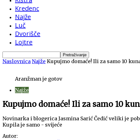
Kredenc
Najže
Luč
Dvorišče
Lojtre
Naslovnica
Najže
Kupujmo domaće! Ili za samo 10 kun
Aranžman je gotov
Najže
Kupujmo domaće! Ili za samo 10 ku
Novinarka i blogerica Jasmina Sarić Čedić veliki je p
Kupila je samo - svijeće
Autor: