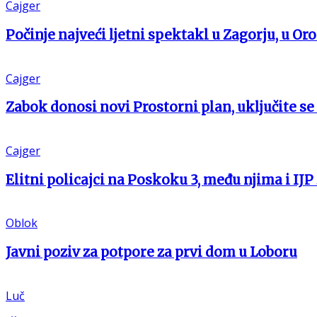
Cajger
Počinje najveći ljetni spektakl u Zagorju, u Oro
Cajger
Zabok donosi novi Prostorni plan, uključite se
Cajger
Elitni policajci na Poskoku 3, među njima i IJP
Oblok
Javni poziv za potpore za prvi dom u Loboru
Luč