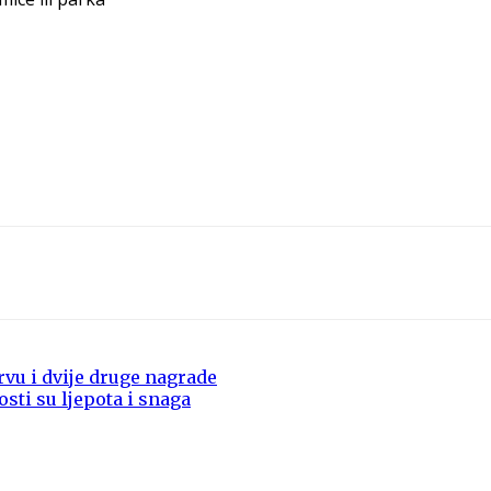
prvu i dvije druge nagrade
sti su ljepota i snaga