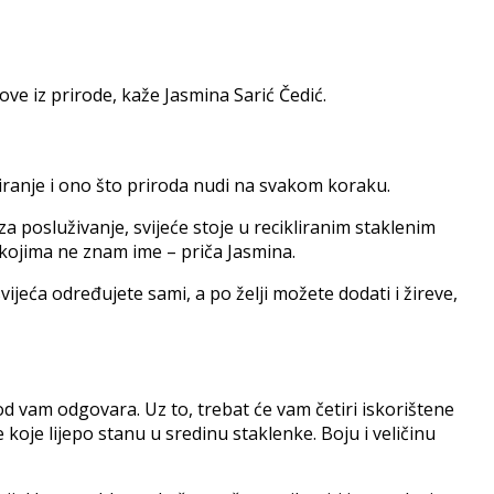
ove iz prirode, kaže Jasmina Sarić Čedić.
liranje i ono što priroda nudi na svakom koraku.
 posluživanje, svijeće stoje u recikliranim staklenim
 kojima ne
znam ime – priča Jasmina.
vijeća određujete sami, a po želji možete dodati i žireve,
od vam odgovara. Uz to, trebat će vam četiri iskorištene
 koje lijepo stanu u sredinu staklenke. Boju i veličinu