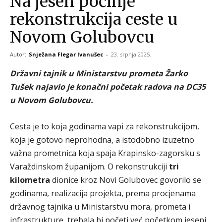
Na jesen počinje
rekonstrukcija ceste u
Novom Golubovcu
Autor:
Snježana Flegar Ivanušec
-
23. srpnja 2025.
Državni tajnik u Ministarstvu prometa Žarko
Tušek najavio je konačni početak radova na DC35
u Novom Golubovcu.
Cesta je to koja godinama vapi za rekonstrukcijom,
koja je gotovo neprohodna, a istodobno izuzetno
važna prometnica koja spaja Krapinsko-zagorsku s
Varaždinskom županijom. O rekonstrukciji
tri
kilometra
dionice kroz Novi Golubovec govorilo se
godinama, realizacija projekta, prema procjenama
državnog tajnika u Ministarstvu mora, prometa i
infrastrukture, trebala bi početi već početkom jeseni.