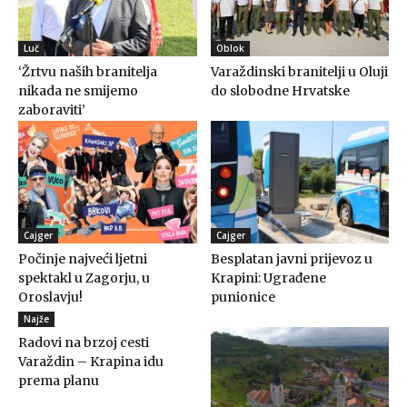
Luč
Oblok
‘Žrtvu naših branitelja
Varaždinski branitelji u Oluji
nikada ne smijemo
do slobodne Hrvatske
zaboraviti’
Cajger
Cajger
Počinje najveći ljetni
Besplatan javni prijevoz u
spektakl u Zagorju, u
Krapini: Ugrađene
Oroslavju!
punionice
Najže
Radovi na brzoj cesti
Varaždin – Krapina idu
prema planu