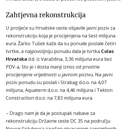
Zahtjevna rekonstrukcija
U proljeće su Hrvatske ceste objavile javni poziv za
rekonstrukciju koja je procijenjena na šest milijuna
eura. Žarko Tušek kaže da su ponude poslale četiri
tvrtke, a najpovoljniju ponudu dala je tvrtka
Colas
Hrvatska
d.d. iz Varaždina, 3,36 milijuna eura bez
PDV-a, što je i dosta manji iznos od prvotne
procijenjene vrijednosti u javnom pozivu. Na javni
poziv ponudu su poslali i Strabag d.o.o. na 4,07
milijuna, Aquaterm d.o.o. na 4,46 milijuna i Tekton
Construction d.o.o. na 7,83 milijuna eura.
– Drago nam je da je postupak nabave za
rekonstrukciju Državne ceste DC 35 na području
Novog Golubovca završen otvaranjem zaprimljenih