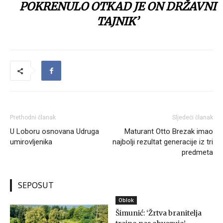
POKRENULO OTKAD JE ON DRŽAVNI
TAJNIK’
Prethodni članak
Sljedeći članak
U Loboru osnovana Udruga
Maturant Otto Brezak imao
umirovljenika
najbolji rezultat generacije iz tri
predmeta
SEPOSUT
Oblok
Šimunić: ‘Žrtva branitelja