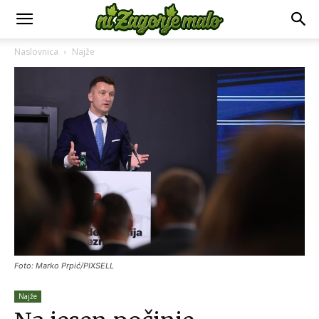
Naslovnica
Najže
Foto: Marko Prpić/PIXSELL
Najže