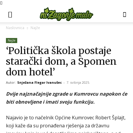
Naslovnica
Najže
Najže
‘Politička škola postaje
starački dom, a Spomen
dom hotel’
Autor:
Snježana Flegar Ivanušec
-
7. svibnja 2025.
Dvije najznačajnije zgrade u Kumrovcu napokon će
biti obnovljene i imati svoju funkciju.
Najavio je to načelnik Općine Kumrovec Robert Šplajt,
koji kaže da su pronađena rješenja za državnu