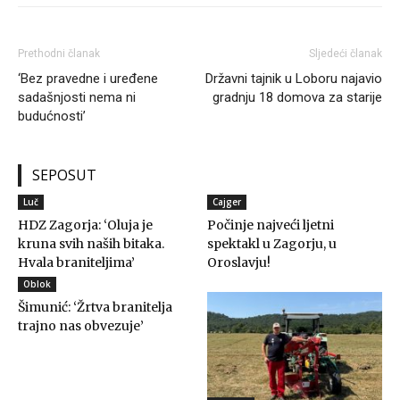
Prethodni članak
Sljedeći članak
‘Bez pravedne i uređene
Državni tajnik u Loboru najavio
sadašnjosti nema ni
gradnju 18 domova za starije
budućnosti’
SEPOSUT
Luč
Cajger
HDZ Zagorja: ‘Oluja je
Počinje najveći ljetni
kruna svih naših bitaka.
spektakl u Zagorju, u
Hvala braniteljima’
Oroslavju!
Oblok
Šimunić: ‘Žrtva branitelja
trajno nas obvezuje’