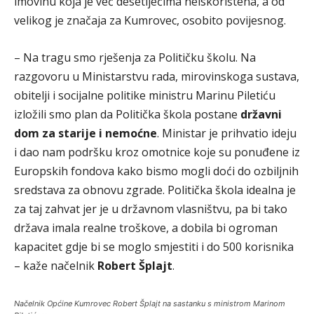
imovinu koja je već desetljećima neiskorištena, a od
velikog je značaja za Kumrovec, osobito povijesnog.
– Na tragu smo rješenja za Političku školu. Na
razgovoru u Ministarstvu rada, mirovinskoga sustava,
obitelji i socijalne politike ministru Marinu Piletiću
izložili smo plan da Politička škola postane
državni
dom za starije i nemoćne
. Ministar je prihvatio ideju
i dao nam podršku kroz omotnice koje su ponuđene iz
Europskih fondova kako bismo mogli doći do ozbiljnih
sredstava za obnovu zgrade. Politička škola idealna je
za taj zahvat jer je u državnom vlasništvu, pa bi tako
država imala realne troškove, a dobila bi ogroman
kapacitet gdje bi se moglo smjestiti i do 500 korisnika
– kaže načelnik
Robert Šplajt
.
Načelnik Općine Kumrovec Robert Šplajt na sastanku s ministrom Marinom