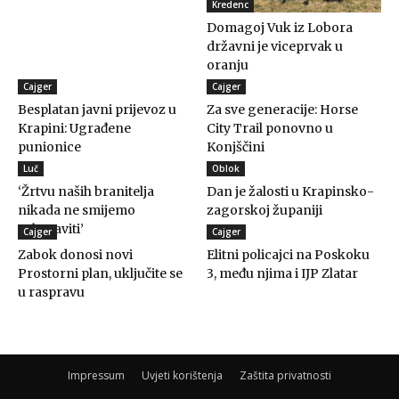
Kredenc
Domagoj Vuk iz Lobora
državni je viceprvak u
oranju
Cajger
Cajger
Besplatan javni prijevoz u
Za sve generacije: Horse
Krapini: Ugrađene
City Trail ponovno u
punionice
Konjščini
Luč
Oblok
‘Žrtvu naših branitelja
Dan je žalosti u Krapinsko-
nikada ne smijemo
zagorskoj županiji
zaboraviti’
Cajger
Cajger
Zabok donosi novi
Elitni policajci na Poskoku
Prostorni plan, uključite se
3, među njima i IJP Zlatar
u raspravu
Impressum
Uvjeti korištenja
Zaštita privatnosti