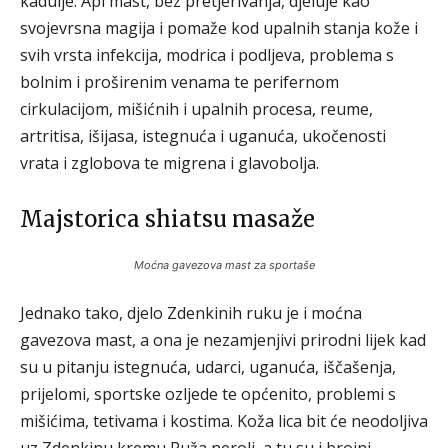
kadulje. Api mast, bez pretjerivanja, djeluje kao
svojevrsna magija i pomaže kod upalnih stanja kože i
svih vrsta infekcija, modrica i podljeva, problema s
bolnim i proširenim venama te perifernom
cirkulacijom, mišićnih i upalnih procesa, reume,
artritisa, išijasa, istegnuća i uganuća, ukočenosti
vrata i zglobova te migrena i glavobolja.
Majstorica shiatsu masaže
Moćna gavezova mast za sportaše
Jednako tako, djelo Zdenkinih ruku je i moćna
gavezova mast, a ona je nezamjenjivi prirodni lijek kad
su u pitanju istegnuća, udarci, uganuća, iščašenja,
prijelomi, sportske ozljede te općenito, problemi s
mišićima, tetivama i kostima. Koža lica bit će neodoljiva