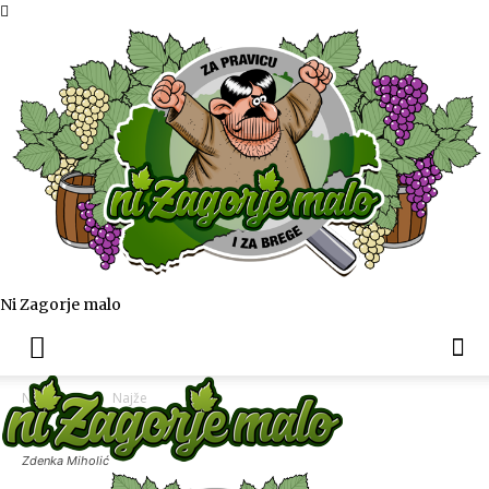
Ni Zagorje malo
Naslovnica
Najže
Zdenka Miholić