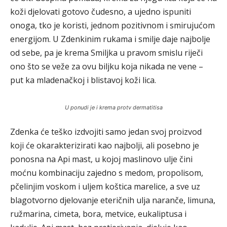
koži djelovati gotovo čudesno, a ujedno ispuniti
onoga, tko je koristi, jednom pozitivnom i smirujućom
energijom. U Zdenkinim rukama i smilje daje najbolje
od sebe, pa je krema Smiljka u pravom smislu riječi
ono što se veže za ovu biljku koja nikada ne vene –
put ka mladenačkoj i blistavoj koži lica.
U ponudi je i krema protv dermatitisa
Zdenka će teško izdvojiti samo jedan svoj proizvod
koji će okarakterizirati kao najbolji, ali posebno je
ponosna na Api mast, u kojoj maslinovo ulje čini
moćnu kombinaciju zajedno s medom, propolisom,
pčelinjim voskom i uljem koštica marelice, a sve uz
blagotvorno djelovanje eteričnih ulja naranče, limuna,
ružmarina, cimeta, bora, metvice, eukaliptusa i