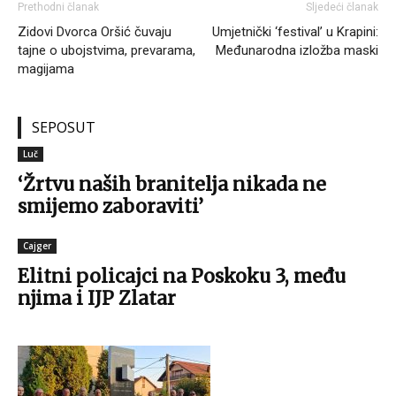
Prethodni članak
Sljedeći članak
Zidovi Dvorca Oršić čuvaju
Umjetnički ‘festival’ u Krapini:
tajne o ubojstvima, prevarama,
Međunarodna izložba maski
magijama
SEPOSUT
Luč
‘Žrtvu naših branitelja nikada ne
smijemo zaboraviti’
Cajger
Elitni policajci na Poskoku 3, među
njima i IJP Zlatar