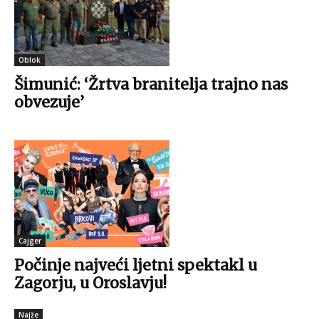
Oblok
Šimunić: ‘Žrtva branitelja trajno nas
obvezuje’
Cajger
Počinje najveći ljetni spektakl u
Zagorju, u Oroslavju!
Najže