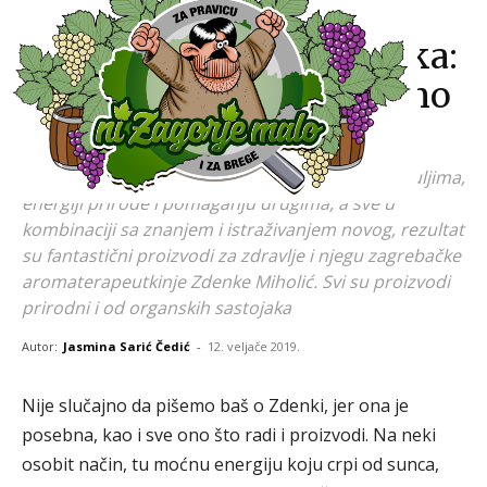
Najže
Aromaterapija by Zdenka:
Podarite svojoj koži samo
prirodno i zdravo
Kada se spoje ljubav prema biljkama, eteričnim uljima,
energiji prirode i pomaganju drugima, a sve u
kombinaciji sa znanjem i istraživanjem novog, rezultat
su fantastični proizvodi za zdravlje i njegu zagrebačke
aromaterapeutkinje Zdenke Miholić. Svi su proizvodi
prirodni i od organskih sastojaka
Autor:
Jasmina Sarić Čedić
-
12. veljače 2019.
Nije slučajno da pišemo baš o Zdenki, jer ona je
posebna, kao i sve ono što radi i proizvodi. Na neki
osobit način, tu moćnu energiju koju crpi od sunca,