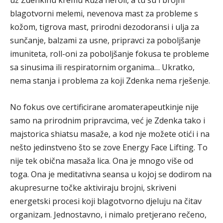
uz Zdenkinu kremu Ruža neroli, a tu su i brojni
blagotvorni melemi, nevenova mast za probleme s
kožom, tigrova mast, prirodni dezodoransi i ulja za
sunčanje, balzami za usne, pripravci za poboljšanje
imuniteta, roll-oni za poboljšanje fokusa te probleme
sa sinusima ili respiratornim organima… Ukratko,
nema stanja i problema za koji Zdenka nema rješenje.
No fokus ove certificirane aromaterapeutkinje nije
samo na prirodnim pripravcima, već je Zdenka tako i
majstorica shiatsu masaže, a kod nje možete otići i na
nešto jedinstveno što se zove Energy Face Lifting. To
nije tek obična masaža lica. Ona je mnogo više od
toga. Ona je meditativna seansa u kojoj se dodirom na
akupresurne točke aktiviraju brojni, skriveni
energetski procesi koji blagotvorno djeluju na čitav
organizam. Jednostavno, i nimalo pretjerano rečeno,