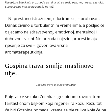
Recepture Zdenkinih proizvoda su tajna, ali se znaju osnovni, noseći sastojci.
Svaka krema ima svoju zadaću na koži
– Neprestano istražujem, educiram se, isprobavam.
Danas živimo u turbulentnim vremenima, a posljedice
osjećamo na zdravstvenoj, emotivnoj, mentalnoj i
duhovnoj razini. No priroda i njezini procesi imaju
rješenje za sve – govori ova vrsna
aromaterapeutkinja.
Gospina trava, smilje, maslinovo
ulje…
Gospina trava djeluje smirujuće
Poigrat će se tako Zdenka s gospinom travom, tom
fantastičnom biljkom koja regenerira kožu. Rezultat
će biti Gospina pomada, krema za njegu lica koja će na