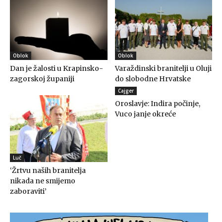
Oblok
Oblok
Dan je žalosti u Krapinsko-
Varaždinski branitelji u Oluji
zagorskoj županiji
do slobodne Hrvatske
Cajger
Oroslavje: Indira počinje,
Vuco janje okreće
Luč
‘Žrtvu naših branitelja
nikada ne smijemo
zaboraviti’