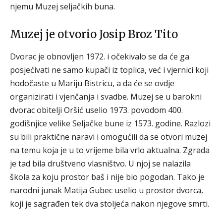
njemu Muzej seljačkih buna.
Muzej je otvorio Josip Broz Tito
Dvorac je obnovljen 1972. i očekivalo se da će ga
posjećivati ne samo kupači iz toplica, već i vjernici koji
hodočaste u Mariju Bistricu, a da će se ovdje
organizirati i vjenčanja i svadbe. Muzej se u barokni
dvorac obitelji Oršić uselio 1973. povodom 400.
godišnjice velike Seljačke bune iz 1573. godine. Razlozi
su bili praktične naravi i omogućili da se otvori muzej
na temu koja je u to vrijeme bila vrlo aktualna. Zgrada
je tad bila društveno vlasništvo. U njoj se nalazila
škola za koju prostor baš i nije bio pogodan. Tako je
narodni junak Matija Gubec uselio u prostor dvorca,
koji je sagrađen tek dva stoljeća nakon njegove smrti.