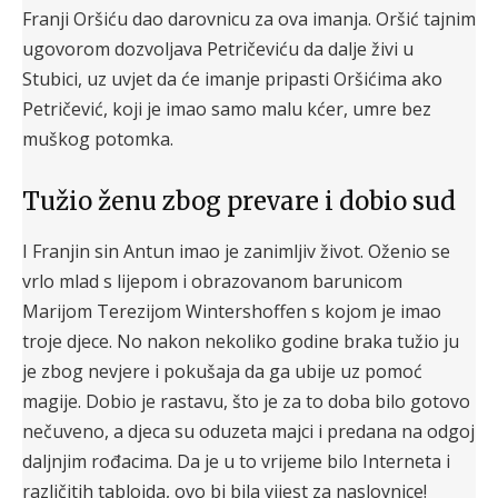
Franji Oršiću dao darovnicu za ova imanja. Oršić tajnim
ugovorom dozvoljava Petričeviću da dalje živi u
Stubici, uz uvjet da će imanje pripasti Oršićima ako
Petričević, koji je imao samo malu kćer, umre bez
muškog potomka.
Tužio ženu zbog prevare i dobio sud
I Franjin sin Antun imao je zanimljiv život. Oženio se
vrlo mlad s lijepom i obrazovanom barunicom
Marijom Terezijom Wintershoffen s kojom je imao
troje djece. No nakon nekoliko godine braka tužio ju
je zbog nevjere i pokušaja da ga ubije uz pomoć
magije. Dobio je rastavu, što je za to doba bilo gotovo
nečuveno, a djeca su oduzeta majci i predana na odgoj
daljnjim rođacima. Da je u to vrijeme bilo Interneta i
različitih tabloida, ovo bi bila vijest za naslovnice!