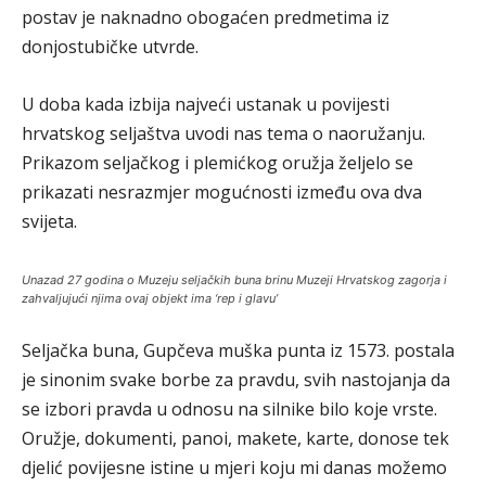
postav je naknadno obogaćen predmetima iz
donjostubičke utvrde.
U doba kada izbija najveći ustanak u povijesti
hrvatskog seljaštva uvodi nas tema o naoružanju.
Prikazom seljačkog i plemićkog oružja željelo se
prikazati nesrazmjer mogućnosti između ova dva
svijeta.
Unazad 27 godina o Muzeju seljačkih buna brinu Muzeji Hrvatskog zagorja i
zahvaljujući njima ovaj objekt ima ‘rep i glavu’
Seljačka buna, Gupčeva muška punta iz 1573. postala
je sinonim svake borbe za pravdu, svih nastojanja da
se izbori pravda u odnosu na silnike bilo koje vrste.
Oružje, dokumenti, panoi, makete, karte, donose tek
djelić povijesne istine u mjeri koju mi danas možemo