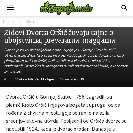
Naslovnica
Kištra
Kištra
Zidovi Dvorca Oršić čuvaju tajne o
ubojstvima, prevarama, magijama
Danas je to Muzej seljačkih buna. Njega je u Gornjoj Stubici 1972.
otvorio Josip Broz Tito pred više od 70.000 ljudi. Da su danas živi, nad
plemićkom obitelji Oršić, koji su bili prvi vlasnici, novinari bi se
naslađivali. Dvorskim bi intrigama punili naslovnice tabloida, a Internet
bi 'vrištao'
Autor:
Vlatka Filipčić Maligec
-
13. veljače 2019.
Dvorac Oršić u Gornjoj Stubici 1756. sagradili su
plemić Krsto Oršić i njegova bogata supruga Josipa,
rođena Zichyi, na mjestu gdje se ranije nalazila
srednjovjekovna utvrda. Posljednji od Oršića dvorac su
napustili 1924., kada je dvorac prodan. Danas je u