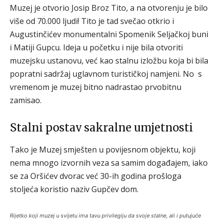
Muzej je otvorio Josip Broz Tito, a na otvorenju je bilo
više od 70.000 ljudi! Tito je tad svečao otkrio i
Augustinčićev monumentalni Spomenik Seljačkoj buni
i Matiji Gupcu. Ideja u početku i nije bila otvoriti
muzejsku ustanovu, već kao stalnu izložbu koja bi bila
popratni sadržaj uglavnom turističkoj namjeni. No s
vremenom je muzej bitno nadrastao prvobitnu
zamisao.
Stalni postav sakralne umjetnosti
Tako je Muzej smješten u povijesnom objektu, koji
nema mnogo izvornih veza sa samim događajem, iako
se za Oršićev dvorac već 30-ih godina prošloga
stoljeća koristio naziv Gupčev dom.
Rijetko koji muzej u svijetu ima tavu privilegiju da svoje stalne, ali i putujuće