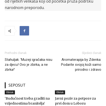
od rijetkih velikaša koji od početka pruža podršku
narodnom preporodu.
Prethodni članak
Sljedeći članak
Stahuljak: ‘Muzeji igračaka nisu
Aromaterapija by Zdenka:
za djecu! Ovo je zbirka, a ne
Podarite svojoj koži samo
zbrka!’
prirodno i zdravo
SEPOSUT
Oblok
Oblok
‘Budućnost treba graditi na
Javni poziv za potpore za
vrijednostima branitelja’
prvi dom u Loboru