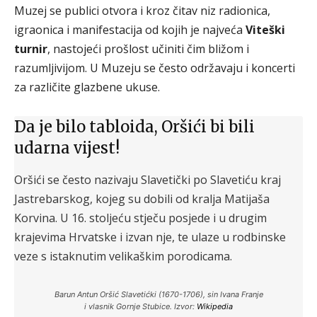
Muzej se publici otvora i kroz čitav niz radionica,
igraonica i manifestacija od kojih je najveća
Viteški
turnir
, nastojeći prošlost učiniti čim bližom i
razumljivijom. U Muzeju se često održavaju i koncerti
za različite glazbene ukuse.
Da je bilo tabloida, Oršići bi bili
udarna vijest!
Oršići se često nazivaju Slavetički po Slavetiću kraj
Jastrebarskog, kojeg su dobili od kralja Matijaša
Korvina. U 16. stoljeću stječu posjede i u drugim
krajevima Hrvatske i izvan nje, te ulaze u rodbinske
veze s istaknutim velikaškim porodicama.
Barun Antun Oršić Slavetićki (1670-1706), sin Ivana Franje
i vlasnik Gornje Stubice. Izvor:
Wikipedia