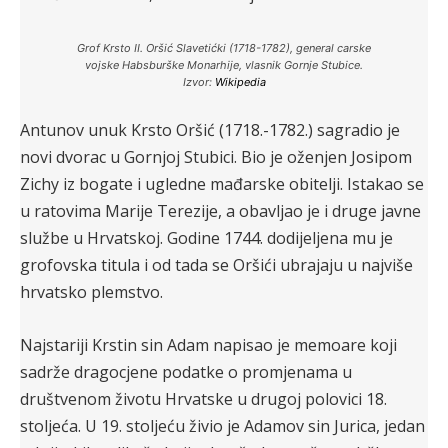
Grof Krsto II. Oršić Slavetićki (1718-1782), general carske
vojske Habsburške Monarhije, vlasnik Gornje Stubice.
Izvor:
Wikipedia
Antunov unuk Krsto Oršić (1718.-1782.) sagradio je
novi dvorac u Gornjoj Stubici. Bio je oženjen Josipom
Zichy iz bogate i ugledne mađarske obitelji. Istakao se
u ratovima Marije Terezije, a obavljao je i druge javne
službe u Hrvatskoj. Godine 1744. dodijeljena mu je
grofovska titula i od tada se Oršići ubrajaju u najviše
hrvatsko plemstvo.
Najstariji Krstin sin Adam napisao je memoare koji
sadrže dragocjene podatke o promjenama u
društvenom životu Hrvatske u drugoj polovici 18.
stoljeća. U 19. stoljeću živio je Adamov sin Jurica, jedan