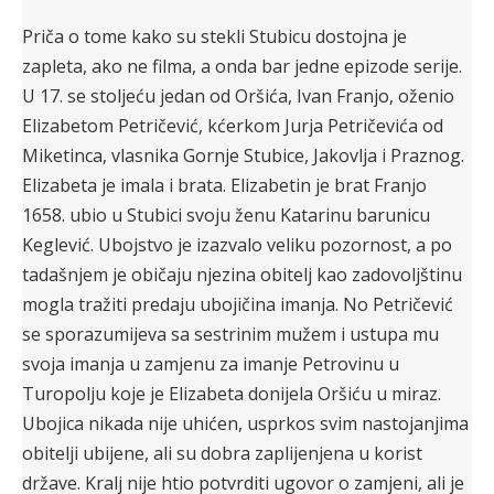
Priča o tome kako su stekli Stubicu dostojna je
zapleta, ako ne filma, a onda bar jedne epizode serije.
U 17. se stoljeću jedan od Oršića, Ivan Franjo, oženio
Elizabetom Petričević, kćerkom Jurja Petričevića od
Miketinca, vlasnika Gornje Stubice, Jakovlja i Praznog.
Elizabeta je imala i brata. Elizabetin je brat Franjo
1658. ubio u Stubici svoju ženu Katarinu barunicu
Keglević. Ubojstvo je izazvalo veliku pozornost, a po
tadašnjem je običaju njezina obitelj kao zadovoljštinu
mogla tražiti predaju ubojičina imanja. No Petričević
se sporazumijeva sa sestrinim mužem i ustupa mu
svoja imanja u zamjenu za imanje Petrovinu u
Turopolju koje je Elizabeta donijela Oršiću u miraz.
Ubojica nikada nije uhićen, usprkos svim nastojanjima
obitelji ubijene, ali su dobra zaplijenjena u korist
države. Kralj nije htio potvrditi ugovor o zamjeni, ali je