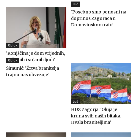
Luč
‘Posebno smo ponosni na
doprinos Zagoraca u
Domovinskom ratu’
Oblok
‘Konjščina je dom vrijednih,
poštenih i srčanih ljudi’
Oblok
Šimunić: ‘Žrtva branitelja
trajno nas obvezuje’
Luč
HDZ Zagorja: ‘Oluja je
kruna svih naših bitaka.
Hvala braniteljima’