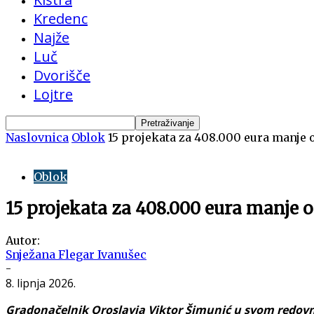
Kredenc
Najže
Luč
Dvorišče
Lojtre
Naslovnica
Oblok
15 projekata za 408.000 eura manje
Oblok
15 projekata za 408.000 eura manje
Autor:
Snježana Flegar Ivanušec
-
8. lipnja 2026.
Gradonačelnik Oroslavja Viktor Šimunić u svom redovn