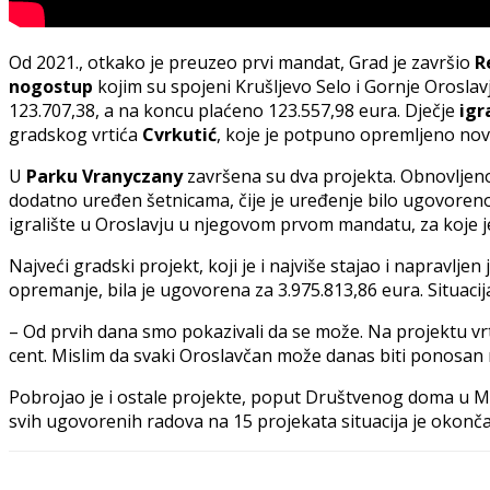
Od 2021., otkako je preuzeo prvi mandat, Grad je završio
R
nogostup
kojim su spojeni Krušljevo Selo i Gornje Oroslav
123.707,38, a na koncu plaćeno 123.557,98 eura. Dječje
igr
gradskog vrtića
Cvrkutić
, koje je potpuno opremljeno novi
U
Parku Vranyczany
završena su dva projekta. Obnovljeno j
dodatno uređen šetnicama, čije je uređenje bilo ugovoreno
igralište u Oroslavju u njegovom prvom mandatu, za koje je
Najveći gradski projekt, koji je i najviše stajao i napravl
opremanje, bila je ugovorena za 3.975.813,86 eura. Situaci
– Od prvih dana smo pokazivali da se može. Na projektu vrt
cent. Mislim da svaki Oroslavčan može danas biti ponosan
Pobrojao je i ostale projekte, poput Društvenog doma u Mok
svih ugovorenih radova na 15 projekata situacija je okonč