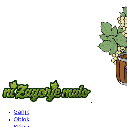
Ganjk
Oblok
Kištra