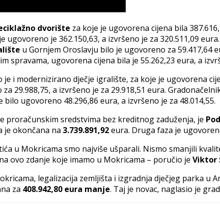
eciklažno dvorište
za koje je ugovorena cijena bila 387.616,
je ugovoreno je 362.150,63, a izvršeno je za 320.511,09 eur
alište
u Gornjem Oroslavju bilo je ugovoreno za 59.417,64 eur
m spravama, ugovorena cijena bila je 55.262,23 eura, a izvrš
e i modernizirano dječje igralište, za koje je ugovorena cijen
 za 29.988,75, a izvršeno je za 29.918,51 eura. Gradonačeln
 bilo ugovoreno 48.296,86 eura, a izvršeno je za 48.014,55.
jen je proračunskim sredstvima bez kreditnog zaduženja, je
Pod
ja je okončana na
3.739.891,92
eura. Druga faza je ugovorena
ića u Mokricama smo najviše ušparali. Nismo smanjili kvalite
 na ovo zdanje koje imamo u Mokricama – poručio je
Viktor
ricama, legalizacija zemljišta i izgradnja dječjeg parka u A
ana za
408.942,80 eura manje
. Taj je novac, naglasio je gr