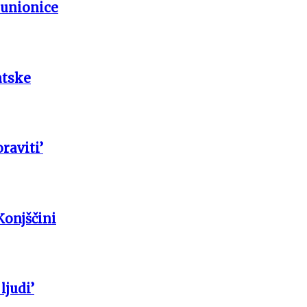
punionice
atske
raviti’
Konjščini
ljudi’