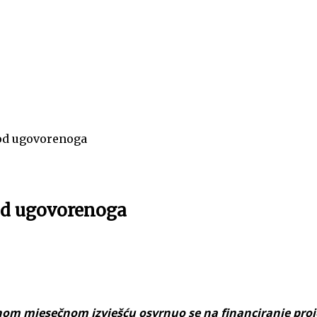
 od ugovorenoga
 od ugovorenoga
om mjesečnom izvješću osvrnuo se na financiranje proj