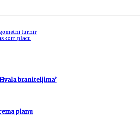
gometni turnir
inskom placu
 Hvala braniteljima’
prema planu