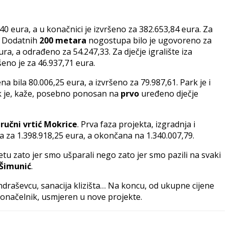
40 eura, a u konačnici je izvršeno za 382.653,84 eura. Za
a. Dodatnih
200 metara
nogostupa bilo je ugovoreno za
a, a odrađeno za 54.247,33. Za dječje igralište iza
eno je za 46.937,71 eura.
a bila 80.006,25 eura, a izvršeno za 79.987,61. Park je i
ik je, kaže, posebno ponosan na
prvo
uređeno dječje
ručni vrtić Mokrice
. Prva faza projekta, izgradnja i
 za 1.398.918,25 eura, a okončana na 1.340.007,79.
tu zato jer smo ušparali nego zato jer smo pazili na svaki
 Šimunić
.
ndraševcu, sanacija klizišta… Na koncu, od ukupne cijene
adonačelnik, usmjeren u nove projekte.