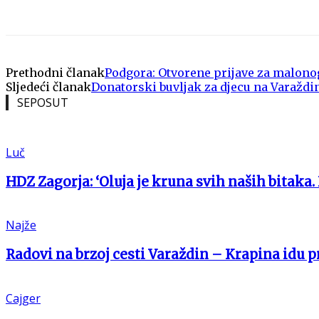
Share
Prethodni članak
Podgora: Otvorene prijave za malono
Sljedeći članak
Donatorski buvljak za djecu na Varažd
SEPOSUT
Luč
HDZ Zagorja: ‘Oluja je kruna svih naših bitaka.
Najže
Radovi na brzoj cesti Varaždin – Krapina idu 
Cajger