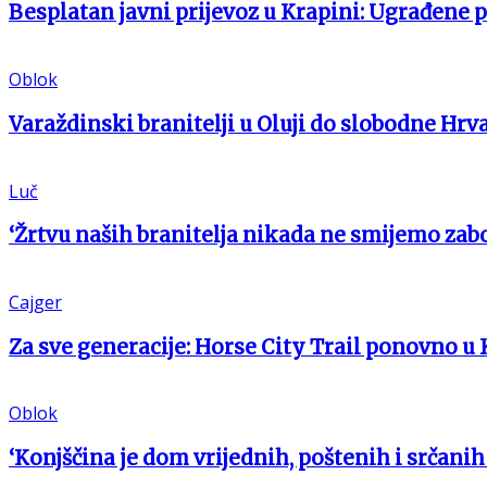
Besplatan javni prijevoz u Krapini: Ugrađene 
Oblok
Varaždinski branitelji u Oluji do slobodne Hrv
Luč
‘Žrtvu naših branitelja nikada ne smijemo zabo
Cajger
Za sve generacije: Horse City Trail ponovno u 
Oblok
‘Konjščina je dom vrijednih, poštenih i srčanih 