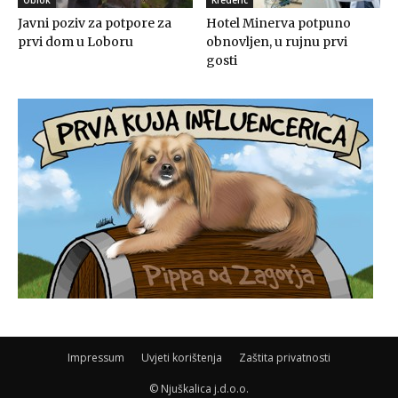
Javni poziv za potpore za
Hotel Minerva potpuno
prvi dom u Loboru
obnovljen, u rujnu prvi
gosti
Impressum
Uvjeti korištenja
Zaštita privatnosti
© Njuškalica j.d.o.o.