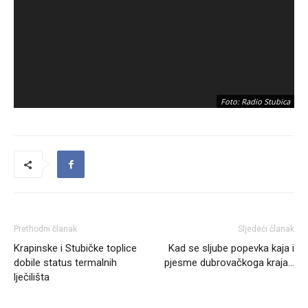
Foto: Radio Stubica
Prethodni članak
Sljedeći članak
Krapinske i Stubičke toplice
Kad se sljube popevka kaja i
dobile status termalnih
pjesme dubrovačkoga kraja…
lječilišta