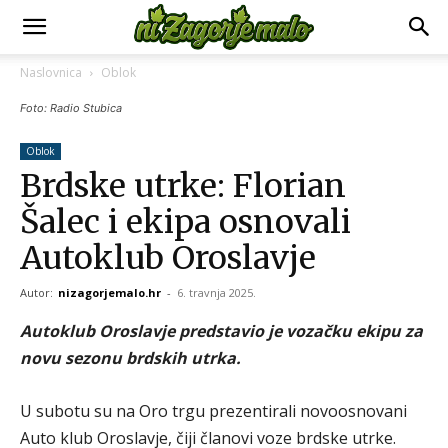
Naslovnica
Oblok
Foto: Radio Stubica
Oblok
Brdske utrke: Florian
Šalec i ekipa osnovali
Autoklub Oroslavje
Autor:
nizagorjemalo.hr
-
6. travnja 2025.
Autoklub Oroslavje predstavio je vozačku ekipu za
novu sezonu brdskih utrka.
U subotu su na Oro trgu prezentirali novoosnovani
Auto klub Oroslavje, čiji članovi voze brdske utrke.