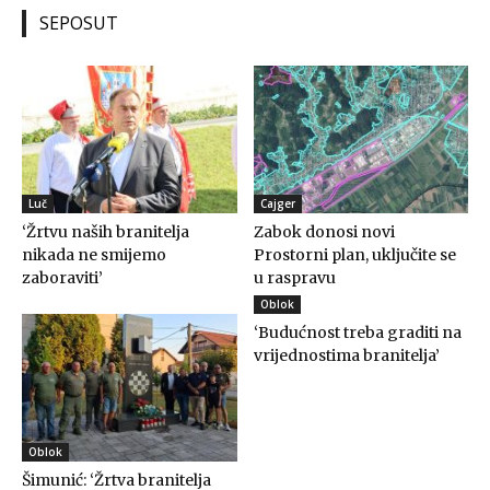
SEPOSUT
Luč
Cajger
‘Žrtvu naših branitelja
Zabok donosi novi
nikada ne smijemo
Prostorni plan, uključite se
zaboraviti’
u raspravu
Oblok
‘Budućnost treba graditi na
vrijednostima branitelja’
Oblok
Šimunić: ‘Žrtva branitelja