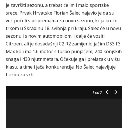
je završiti sezonu, a trebat će im i malo sportske
sreće. Prvak Hrvatske Florian Šalec najavio je da su
već počeli s pripremama za novu sezonu, koja kreće
trkom u Skradinu 18. svibnja pri kraju. Šalec će u novu
sezonu i s novim automobilom. I dalje će voziti
Citroen, ali je dosadašnji C2 R2 zamijenio jačim DS3 F3
Max koji ma 1.6 motor s turbo punjačem, 240 konjskih
snaga i 430 njutnmetara. Očekuje ga i prelazak u višu
klasu, a time i jača konkurencija. No Šalec najavljuje
borbu za vrh.
1
od 7