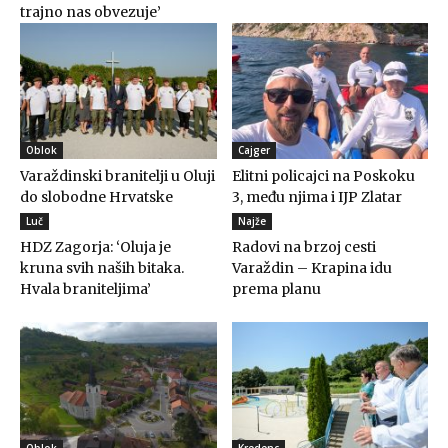
trajno nas obvezuje’
Oblok
Cajger
Varaždinski branitelji u Oluji
Elitni policajci na Poskoku
do slobodne Hrvatske
3, među njima i IJP Zlatar
Luč
Najže
HDZ Zagorja: ‘Oluja je
Radovi na brzoj cesti
kruna svih naših bitaka.
Varaždin – Krapina idu
Hvala braniteljima’
prema planu
Oblok
Kredenc