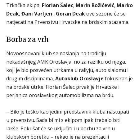
Trkačka ekipa,
Florian Šalec
,
Marin Božićević
,
Marko
Deak
,
Đani Varljen
i
Goran Deak
ove sezone će se
natjecati na Prvenstvu Hrvatske na brdskim stazama.
Borba za vrh
Novoosnovani klub se naslanja na tradiciju
nekadašnjeg AMK Oroslavja, no za razliku od njega,
koji je bio posvećen utrkama u rallyju, auto slalomu i
drugim disciplinama,
Autoklub Oroslavje
fokusiran je
na brdske utrke. Florian Šalec prvak je Hrvatske i
perjanica oroslavskog automobilizma na brdu.
– Bilo je teško kao jedini predstavnik kluba nastupati
u prvenstvu. Sada bi mi s ekipom ipak trebalo biti
lakše. Pokušat će se uključiti i u borbu za vrh u
klupskom poretku – rekao je na prezentaciji