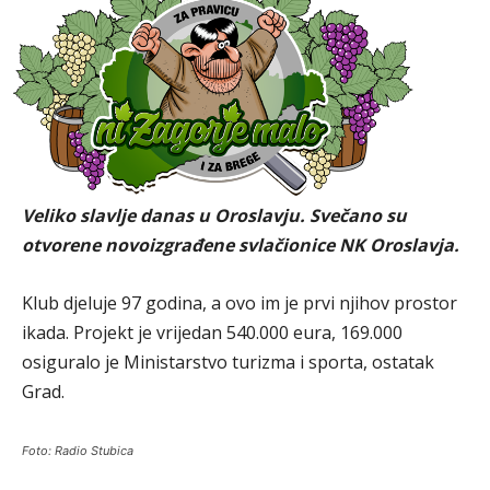
Oblok
I to je gotovo, NK
Oroslavje napokon ima
svlačionice
Autor:
Zora Jurić
-
10. ožujka 2024.
Veliko slavlje danas u Oroslavju. Svečano su
otvorene novoizgrađene svlačionice NK Oroslavja.
Klub djeluje 97 godina, a ovo im je prvi njihov prostor
ikada. Projekt je vrijedan 540.000 eura, 169.000
osiguralo je Ministarstvo turizma i sporta, ostatak
Grad.
Foto: Radio Stubica