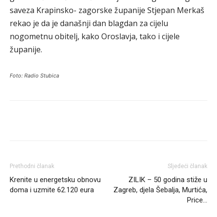
saveza Krapinsko- zagorske županije Stjepan Merkaš
rekao je da je današnji dan blagdan za cijelu
nogometnu obitelj, kako Oroslavja, tako i cijele
županije.
Foto: Radio Stubica
Prethodni članak
Sljedeći članak
Krenite u energetsku obnovu
ZILIK – 50 godina stiže u
doma i uzmite 62.120 eura
Zagreb, djela Šebalja, Murtića,
Price…