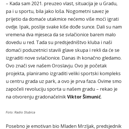
– Kada sam 2021. preuzeo vlast, situacija je u Gradu,
pa i u sportu, bila jako loša. Nogometni savez je
prijetio da domaće utakmice nećemo više moći igrati
ovdje. Ipak, poslije svake kiše dođe sunce. Dali su nam
vremena dva mjeseca da se svlačionice barem malo
dovedu u red. Tada su predsjedništvo kluba i naši
domaći poduzetnici stavili glave skupa i rekli da će se
izgraditi nove svlačionice. Danas ih konačno gledamo.
Ovo znači sve našem Oroslavju. Ovo je početak
projekta, planiramo izgraditi veliki sportski kompleks
u centru grada uz park, a ovo je prva faza. Ovime smo
započeli revoluciju sporta u našem gradu – rekao je
na otvorenju gradonačelnik
Viktor Šimunić
.
Foto: Radio Stubica
Posebno je emotivan bio Mladen Mrzljak, predsjednik