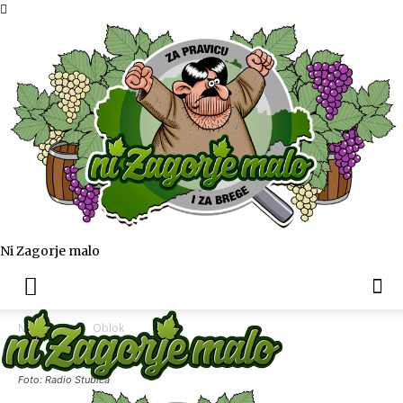
Ni Zagorje malo
Naslovnica
Oblok
Foto: Radio Stubica