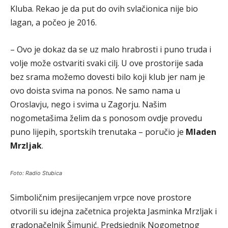
Kluba. Rekao je da put do ovih svlačionica nije bio
lagan, a počeo je 2016.
– Ovo je dokaz da se uz malo hrabrosti i puno truda i
volje može ostvariti svaki cilj. U ove prostorije sada
bez srama možemo dovesti bilo koji klub jer nam je
ovo doista svima na ponos. Ne samo nama u
Oroslavju, nego i svima u Zagorju. Našim
nogometašima želim da s ponosom ovdje provedu
puno lijepih, sportskih trenutaka – poručio je
Mladen
Mrzljak
.
Foto: Radio Stubica
Simboličnim presijecanjem vrpce nove prostore
otvorili su idejna začetnica projekta Jasminka Mrzljak i
gradonačelnik Šimunić. Predsjednik Nogometnog