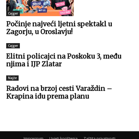
Cajger
Počinje najveći ljetni spektakl u
Zagorju, u Oroslavju!
Cajger
Elitni policajci na Poskoku 3, među
njima i IJP Zlatar
Najže
Radovi na brzoj cesti Varaždin –
Krapina idu prema planu
Impressum
Uvjeti korištenja
Zaštita privatnosti