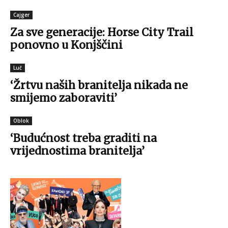
Cajger
Za sve generacije: Horse City Trail
ponovno u Konjščini
Luč
‘Žrtvu naših branitelja nikada ne
smijemo zaboraviti’
Oblok
‘Budućnost treba graditi na
vrijednostima branitelja’