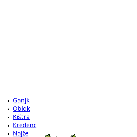
Ganjk
Oblok
Kištra
Kredenc
Najže