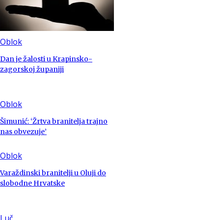
Oblok
Dan je žalosti u Krapinsko-
zagorskoj županiji
Oblok
Šimunić: ‘Žrtva branitelja trajno
nas obvezuje’
Oblok
Varaždinski branitelji u Oluji do
slobodne Hrvatske
Luč