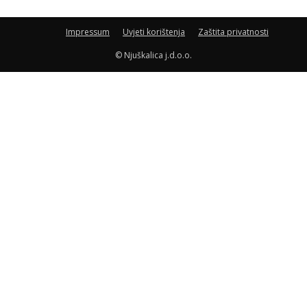
Impressum
Uvjeti korištenja
Zaštita privatnosti
© Njuškalica j.d.o.o.