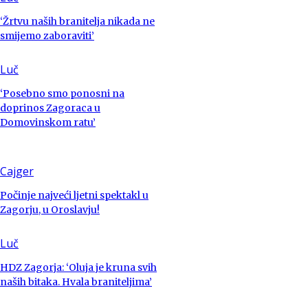
‘Žrtvu naših branitelja nikada ne
smijemo zaboraviti’
Luč
‘Posebno smo ponosni na
doprinos Zagoraca u
Domovinskom ratu’
Cajger
Počinje najveći ljetni spektakl u
Zagorju, u Oroslavju!
Luč
HDZ Zagorja: ‘Oluja je kruna svih
naših bitaka. Hvala braniteljima’