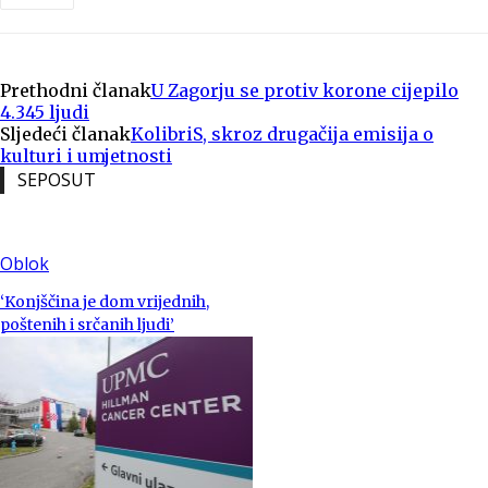
Prethodni članak
U Zagorju se protiv korone cijepilo
4.345 ljudi
Sljedeći članak
KolibriS, skroz drugačija emisija o
kulturi i umjetnosti
SEPOSUT
Oblok
‘Konjščina je dom vrijednih,
poštenih i srčanih ljudi’