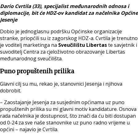
Dario Cvrtila (33), specijalist međunarodnih odnosa i
diplomacije, bit će HDZ-ov kandidat za načelnika Općine
Jesenje
Dobio je jednoglasnu podršku Općinske organizacije
stranke, priopćili su iz zagorskog HDZ-a. Cvrtila je trenutno
je voditelj marketinga na
Sveučilištu Libertas
te savjetnik i
suvoditelj Centra za cjeloživotno obrazovanje Libertas
međunarodnog sveučilišta.
Puno propuštenih prilika
Glavni cilj su mu, rekao je, stanovnici Jesenja i njihova
dobrobit.
– Zaostajanje Jesenja za susjednim općinama uz puno
propuštenih prilika su mi glavni motiv kandidature. Osnova
rada načelnika je dostupnost, što znači da ću biti dostupan
od 0-24 za sve naše stanovnike uz puno radno vrijeme u
općini – najavio je Cvrtila.