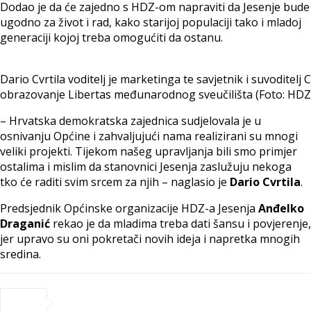
Dodao je da će zajedno s HDZ-om napraviti da Jesenje bude
ugodno za život i rad, kako starijoj populaciji tako i mladoj
generaciji kojoj treba omogućiti da ostanu.
Dario Cvrtila voditelj je marketinga te savjetnik i suvoditelj 
obrazovanje Libertas međunarodnog sveučilišta (Foto: HDZ
– Hrvatska demokratska zajednica sudjelovala je u
osnivanju Općine i zahvaljujući nama realizirani su mnogi
veliki projekti. Tijekom našeg upravljanja bili smo primjer
ostalima i mislim da stanovnici Jesenja zaslužuju nekoga
tko će raditi svim srcem za njih – naglasio je
Dario Cvrtila
.
Predsjednik Općinske organizacije HDZ-a Jesenja
Anđelko
Draganić
rekao je da mladima treba dati šansu i povjerenje,
jer upravo su oni pokretači novih ideja i napretka mnogih
sredina.