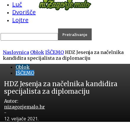
Luč
Dvorišče
Lojtre
Naslovnica
Oblok
IŠČEMO
HDZ Jesenja za načelnika
kandidira specijalista za diplomaciju
Oblok
IŠČEMO
HDZ Jesenja za načelnika kandidira
specijalista za diplomaciju
Autor:
nizagorjemalo.hr
-
12. veljače 2021.