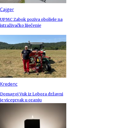
Cajger
UPMC Zabok poziva oboljele na
istraživačko liječenje
Kredenc
Domagoj Vuk iz Lobora državni
je viceprvak u oranju