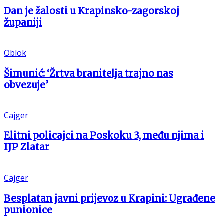
Dan je žalosti u Krapinsko-zagorskoj
županiji
Oblok
Šimunić: ‘Žrtva branitelja trajno nas
obvezuje’
Cajger
Elitni policajci na Poskoku 3, među njima i
IJP Zlatar
Cajger
Besplatan javni prijevoz u Krapini: Ugrađene
punionice