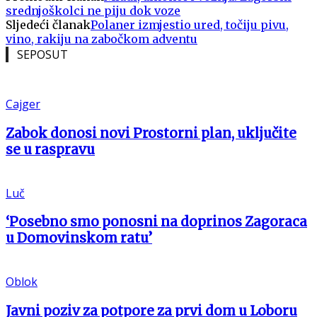
srednjoškolci ne piju dok voze
Sljedeći članak
Polaner izmjestio ured, točiju pivu,
vino, rakiju na zabočkom adventu
SEPOSUT
Cajger
Zabok donosi novi Prostorni plan, uključite
se u raspravu
Luč
‘Posebno smo ponosni na doprinos Zagoraca
u Domovinskom ratu’
Oblok
Javni poziv za potpore za prvi dom u Loboru