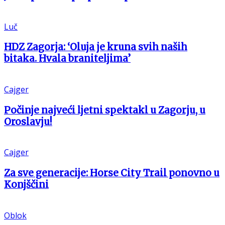
Luč
HDZ Zagorja: ‘Oluja je kruna svih naših
bitaka. Hvala braniteljima’
Cajger
Počinje najveći ljetni spektakl u Zagorju, u
Oroslavju!
Cajger
Za sve generacije: Horse City Trail ponovno u
Konjščini
Oblok